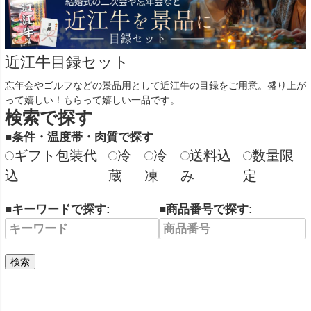
近江牛目録セット
忘年会やゴルフなどの景品用として近江牛の目録をご用意。盛り上が
って嬉しい！もらって嬉しい一品です。
検索で探す
■条件・温度帯・肉質で探す
ギフト包装代
冷
冷
送料込
数量限
込
蔵
凍
み
定
■キーワードで探す:
■商品番号で探す:
検索