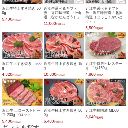
近江牛特上すき焼き 50
近江牛選べるギフト
近江牛選べるギフト
0g
券 近江味街道「中仙
券 近江味街道「北国
道（なかせんどう）」
街道（ほっこくかいど
5,400
円(税込）
う）」
11,000
円(税込）
5,500
円(税込）
近江牛上すき焼き 500
近江牛特上すき焼き 1k
近江牛特選ヒレステー
g
g
キ 1枚150ｇ
4,320
10,800
4,860
円(税込）
円(税込）
円(税込）
近江牛 上ローストビー
近江牛極上すき焼き 50
近江牛味噌漬 MD80
フ 230g ブロック
0g
8,640
円(税込）
5,400
6,480
円(税込）
円(税込）
ギフトを探す