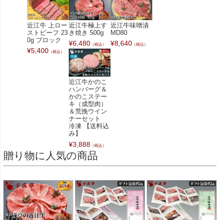
近江牛 上ロー
近江牛極上す
近江牛味噌漬
ストビーフ 23
き焼き 500g
MD80
0g ブロック
¥
6,480
¥
8,640
（税込）
（税込）
¥
5,400
（税込）
近江牛かのこ
ハンバーグ＆
かのこステー
キ（成型肉）
＆荒挽ウイン
ナーセット
冷凍 【送料込
み】
¥
3,888
（税込）
贈り物に人気の商品