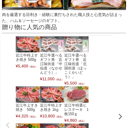
肉を厳選する目利き・経験に裏打ちされた職人技と心意気が詰まっ
た、ハム＆ソーセージのギフト。
贈り物に人気の商品
近江牛特上す
近江牛選べる
近江牛選べる
き焼き 500g
ギフト券 近
ギフト券 近
江味街道「中
江味街道「北
¥
5,400
（税込）
仙道（なかせ
国街道（ほっ
んどう）」
こくかいど
う）」
¥
11,000
（税込）
¥
5,500
（税込）
近江牛上すき
近江牛特上す
近江牛特選ヒ
焼き 500g
き焼き 1kg
レステーキ 1
枚150ｇ
¥
4,320
¥
10,800
（税込）
（税込）
¥
4,860
（税込）