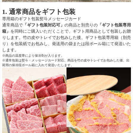
1. 通常商品をギフト包装
専用箱のギフト包装
熨斗
メッセージカード
通常商品で
「ギフト包装対応可」
の商品と別売りの
「ギフト包装専用
箱」
を同時にご購入いただくことで、ギフト用商品として包装しお贈
りします。竹の皮やトレイでお包みした後、ギフト包装専用箱（別売
り）を包装紙でお包みし、発送用の袋または段ボール箱にて発送いた
します。
※商品の温度帯により保冷剤が入ります。
※通常包装は熨斗・メッセージカード対応。商品を竹の皮やトレイでお包みした後、出
荷用の保冷段ボール箱に入れて発送いたします。