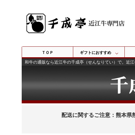
ＴＯＰ
ギフトにおすすめ
和牛の通販なら近江牛の千成亭（せんなりてい）で。近江
配送に関するご注意：熊本県