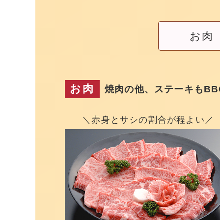
お肉
お肉
焼肉の他、ステーキもBB
＼赤身とサシの割合が程よい／