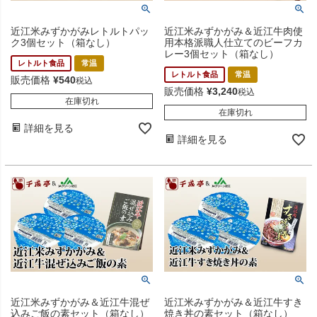
近江米みずかがみレトルトパッ
近江米みずかがみ＆近江牛肉使
ク3個セット（箱なし）
用本格派職人仕立てのビーフカ
レー3個セット（箱なし）
レトルト食品
常温
レトルト食品
常温
販売価格
¥
540
税込
販売価格
¥
3,240
税込
在庫切れ
在庫切れ
詳細を見る
詳細を見る
近江米みずかがみ＆近江牛混ぜ
近江米みずかがみ＆近江牛すき
込みご飯の素セット（箱なし）
焼き丼の素セット（箱なし）