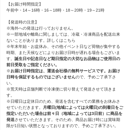
【お届け時間指定】
午前中・14～16時・16～18時・18～20時・19～21時
【発送時の注意】
※海外への発送は行っておりません。
※一部地域や離島に関しましては、冷蔵・冷凍商品を配送出来
ないことがあります。詳しくは
こちら
※年末年始・お盆休み、その他イベント日など荷物が集中する
時期、また天候などによりお届け日時が遅れる場合もございま
す。
誕生日や記念日など期日指定の大切なお品物はご使用日の
前日受取をご指定ください。
※
お届け日時指定は、運送会社様の無料サービスです。お届け
日時を保証するものではございません
ので、予めご了承下さ
い。
※荒天時は店舗判断で冷凍便に切り替えて発送させて頂きま
す。
※日曜日は定休日のため、発送を含むすべての業務をお休みさ
せていただきます。
月曜日(地域によっては火曜日)の到着日をご
指定いただいた場合は前々日（地域によっては3日前）に商品を
発送
させていただきます。そのため、商品お届け時には賞味期
限が1日短い状態となっておりますので、予めご了承下さい。