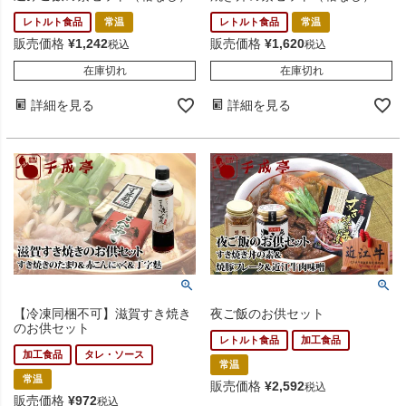
レトルト食品
常温
レトルト食品
常温
販売価格
¥
1,242
販売価格
¥
1,620
税込
税込
在庫切れ
在庫切れ
詳細を見る
詳細を見る
【冷凍同梱不可】滋賀すき焼き
夜ご飯のお供セット
のお供セット
レトルト食品
加工食品
加工食品
タレ・ソース
常温
常温
販売価格
¥
2,592
税込
販売価格
¥
972
税込