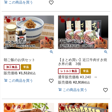
この商品を買う
朝ご飯のお供セット
【まとめ買い】近江牛肉すき焼
き丼の素 3個
加工食品
常温
レトルト食品
常温
販売価格
¥
1,512
税込
通常販売価格
¥
3,240
⇒
この商品を買う
販売価格
¥
2,916
税込
この商品を買う