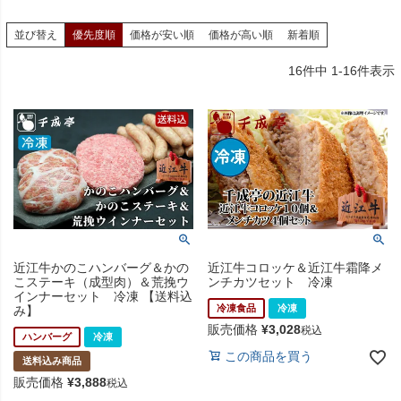
並び替え
優先度順
価格が安い順
価格が高い順
新着順
16
件中
1
-
16
件表示
近江牛かのこハンバーグ＆かの
近江牛コロッケ＆近江牛霜降メ
こステーキ（成型肉）＆荒挽ウ
ンチカツセット 冷凍
インナーセット 冷凍 【送料込
冷凍食品
冷凍
み】
販売価格
¥
3,028
税込
ハンバーグ
冷凍
この商品を買う
送料込み商品
販売価格
¥
3,888
税込