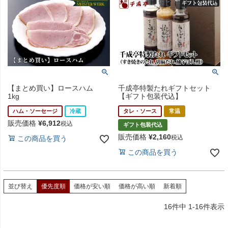
【まとめ買い】ロースハム
千成亭特製たれギフトセット
1kg
【ギフト包装代込】
ハム・ソーセージ
冷蔵
タレ・ソース
常温
販売価格
¥
6,912
税込
ギフト包装代込
販売価格
¥
2,160
税込
この商品を買う
この商品を買う
並び替え
優先度順
価格が安い順
価格が高い順
新着順
16
件中
1
-
16
件表示