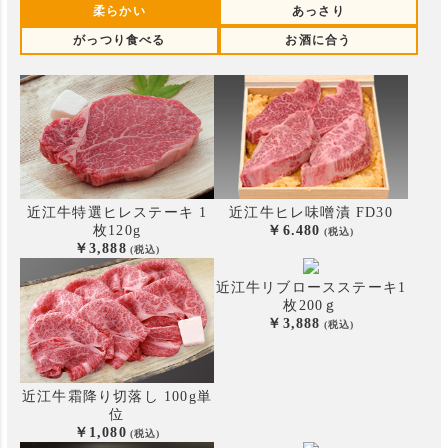
柔らかい
あっさり
がっつり食べる
お酒に合う
近江牛特選ヒレステーキ 1
近江牛ヒレ味噌漬 FD30
枚120g
6.480
3,888
近江牛リブロースステーキ
1
枚200ｇ
3,888
近江牛霜降り切落し 100g単
位
1,080