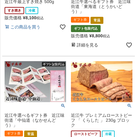
近江牛最上すき焼き 500g
近江牛選べるギフト券 近江味
街道「東海道（とうかいど
すき焼き
冷蔵
う）」
販売価格
¥
8,100
税込
ギフト券
常温
この商品を買う
ギフト包装代込
販売価格
¥
8,800
税込
詳細を見る
近江牛選べるギフト券 近江味
近江牛 プレミアムローストビー
街道「中仙道（なかせんど
フ 「 くらした 」 230g ブロッ
う）」
ク
ギフト券
常温
ローストビーフ
冷蔵