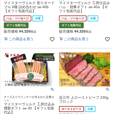
マイスターヴェルク 彩りオード
マイスターヴェルク 工房仕込み
ブル 6種 詰め合わせ se-40b
ハム・焼豚ギフト se-40a 【ギ
【ギフト包装代込】
フト包装代込】
ハム・ソーセージ
冷蔵
ハム・ソーセージ
冷蔵
ギフト包装代込
ギフト包装代込
販売価格
¥
4,320
販売価格
¥
4,320
税込
税込
この商品を買う
この商品を買う
チーズ入りウインナーが含まれた定番セ
近江牛 上ローストビーフ 230g
ット
ブロック
マイスターヴェルク 工房仕込み
燻製ギフト se-30 【ギフト包装
ローストビーフ
冷蔵
代込】