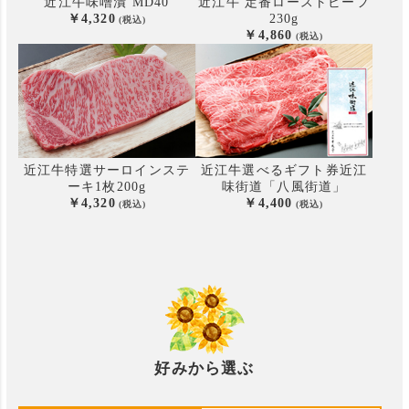
近江牛味噌漬 MD40
近江牛 定番ローストビーフ
4,320
230g
4,860
近江牛特選サーロインステ
近江牛選べるギフト券
近江
ーキ
1枚200g
味街道「八風街道」
4,320
4,400
好みから選ぶ