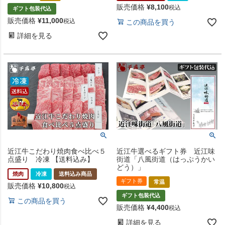
販売価格
¥
8,100
税込
ギフト包装代込
販売価格
¥
11,000
税込
この商品を買う
詳細を見る
近江牛こだわり焼肉食べ比べ５
近江牛選べるギフト券 近江味
点盛り 冷凍 【送料込み】
街道「八風街道（はっぷうかい
どう）」
焼肉
冷凍
送料込み商品
ギフト券
常温
販売価格
¥
10,800
税込
ギフト包装代込
この商品を買う
販売価格
¥
4,400
税込
詳細を見る