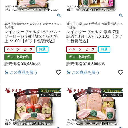
本格的な味わいと人気ウインナーやハム
近江牛も楽しめる千成亭の味覚が詰まっ
を堪能
た逸品
マイスターヴェルク 匠のハム・
マイスターヴェルク 厳選 7種
ソーセージ 7種 詰め合わせ 特
詰め合わせ 天守 se-100 【ギフ
上 se-60 【ギフト包装代込】
ト包装代込】
ハム・ソーセージ
冷蔵
ハム・ソーセージ
冷蔵
ギフト包装代込
ギフト包装代込
販売価格
¥
6,480
販売価格
¥
10,800
税込
税込
この商品を買う
この商品を買う