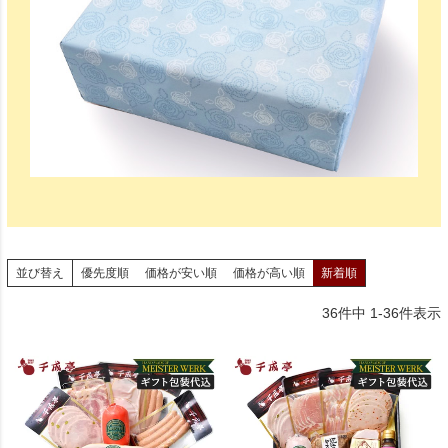
並び替え
優先度順
価格が安い順
価格が高い順
新着順
36
件中
1
-
36
件表示