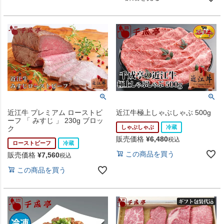
近江牛 プレミアム ローストビ
近江牛極上しゃぶしゃぶ 500g
ーフ 「 みすじ 」 230g ブロッ
しゃぶしゃぶ
冷蔵
ク
販売価格
¥
6,480
税込
ローストビーフ
冷蔵
この商品を買う
販売価格
¥
7,560
税込
この商品を買う