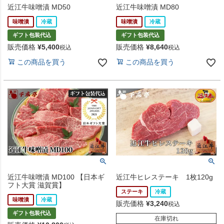
近江牛味噌漬 MD50
近江牛味噌漬 MD80
味噌漬
冷蔵
味噌漬
冷蔵
ギフト包装代込
ギフト包装代込
販売価格
¥
5,400
販売価格
¥
8,640
税込
税込
この商品を買う
この商品を買う
近江牛味噌漬 MD100 【日本ギ
近江牛ヒレステーキ 1枚120g
フト大賞 滋賀賞】
ステーキ
冷蔵
味噌漬
冷蔵
販売価格
¥
3,240
税込
ギフト包装代込
在庫切れ