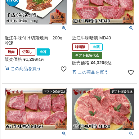
近江牛味付け切落焼肉 200g
近江牛味噌漬 MD40
冷凍
味噌漬
冷蔵
焼肉
切落し
冷凍
ギフト包装代込
販売価格
¥
1,296
税込
販売価格
¥
4,320
税込
この商品を買う
この商品を買う