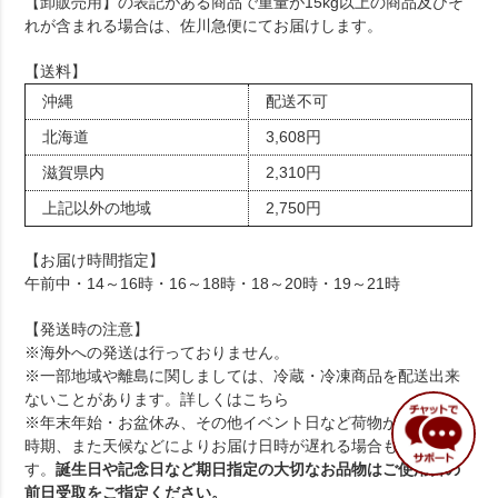
【卸販売用】の表記がある商品で重量が15kg以上の商品及びそ
れが含まれる場合は、佐川急便にてお届けします。
【送料】
沖縄
配送不可
北海道
3,608円
滋賀県内
2,310円
上記以外の地域
2,750円
【お届け時間指定】
午前中・14～16時・16～18時・18～20時・19～21時
【発送時の注意】
※海外への発送は行っておりません。
※一部地域や離島に関しましては、冷蔵・冷凍商品を配送出来
ないことがあります。詳しくは
こちら
※年末年始・お盆休み、その他イベント日など荷物が集中する
時期、また天候などによりお届け日時が遅れる場合もございま
す。
誕生日や記念日など期日指定の大切なお品物はご使用日の
前日受取をご指定ください。