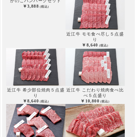
かのこハンバーグセット
3,888
近江牛 モモ食べ尽し５点盛
り
8,640
近江牛 希少部位焼肉５点盛
近江牛 こだわり焼肉食べ比
り
べ
５点盛り
8,640
10,800