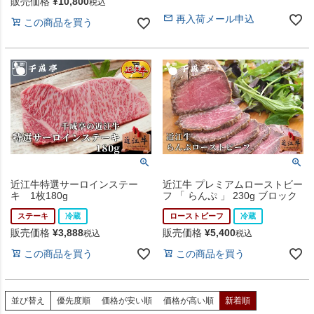
販売価格
¥
10,800
税込
再入荷メール申込
この商品を買う
近江牛特選サーロインステー
近江牛 プレミアムローストビー
キ 1枚180g
フ 「 らんぷ 」 230g ブロック
ステーキ
冷蔵
ローストビーフ
冷蔵
販売価格
¥
3,888
販売価格
¥
5,400
税込
税込
この商品を買う
この商品を買う
並び替え
優先度順
価格が安い順
価格が高い順
新着順