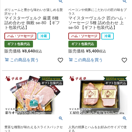
ボリュームと豊かな味わいが楽しめる贅
ベーコンや焼豚にこだわりの匠の味をプ
沢セット
ラス
マイスターヴェルク 厳選 8種
マイスターヴェルク 匠のハム・
詰め合わせ 御殿 se-80 【ギフ
ソーセージ 5種 詰め合わせ 上
ト包装代込】
se-50 【ギフト包装代込】
ハム・ソーセージ
冷蔵
ハム・ソーセージ
冷蔵
ギフト包装代込
ギフト包装代込
販売価格
¥
8,640
販売価格
¥
5,400
税込
税込
この商品を買う
この商品を買う
豊富な種類が味わえるスライスパックセ
人気の焼豚とハムをお好みのサイズで使
ット
える