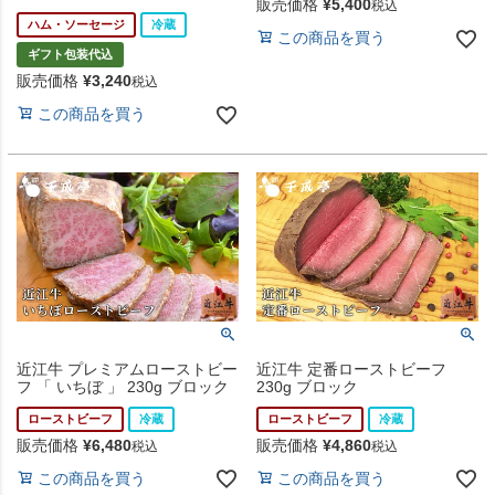
販売価格
¥
5,400
税込
ハム・ソーセージ
冷蔵
この商品を買う
ギフト包装代込
販売価格
¥
3,240
税込
この商品を買う
近江牛 プレミアムローストビー
近江牛 定番ローストビーフ
フ 「 いちぼ 」 230g ブロック
230g ブロック
ローストビーフ
冷蔵
ローストビーフ
冷蔵
販売価格
¥
6,480
販売価格
¥
4,860
税込
税込
この商品を買う
この商品を買う