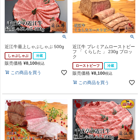
近江牛最上しゃぶしゃぶ 500g
近江牛 プレミアムローストビー
フ 「 くらした 」 230g ブロッ
しゃぶしゃぶ
冷蔵
ク
販売価格
¥
8,100
税込
ローストビーフ
冷蔵
この商品を買う
販売価格
¥
8,100
税込
この商品を買う