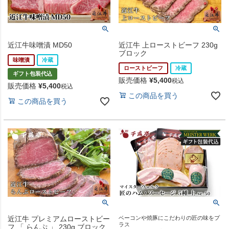
近江牛味噌漬 MD50
近江牛 上ローストビーフ 230g
ブロック
味噌漬
冷蔵
ローストビーフ
冷蔵
ギフト包装代込
販売価格
¥
5,400
税込
販売価格
¥
5,400
税込
この商品を買う
この商品を買う
近江牛 プレミアムローストビー
ベーコンや焼豚にこだわりの匠の味をプ
ラス
フ 「 らんぷ 」 230g ブロック