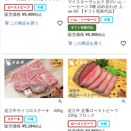
マイスターヴェルク 匠のハム・
ソーセージ 5種 詰め合わせ 上
ローストビーフ
冷蔵
se-50 【ギフト包装代込】
販売価格
¥
5,400
税込
ハム・ソーセージ
冷蔵
この商品を買う
ギフト包装代込
販売価格
¥
5,400
税込
この商品を買う
近江牛サイコロステーキ 300g
近江牛 定番ローストビーフ
230g ブロック
ステーキ
冷蔵
ローストビーフ
冷蔵
販売価格
¥
5,184
税込
販売価格
¥
4,860
税込