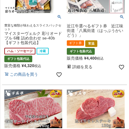
豊富な種類が味わえるスライスパックセ
近江牛選べるギフト券 近江味
ット
街道「八風街道（はっぷうかい
マイスターヴェルク 彩りオード
どう）」
ブル 6種 詰め合わせ se-40b
【ギフト包装代込】
ギフト券
常温
ハム・ソーセージ
冷蔵
ギフト包装代込
販売価格
¥
4,400
税込
ギフト包装代込
販売価格
¥
4,320
税込
詳細を見る
この商品を買う