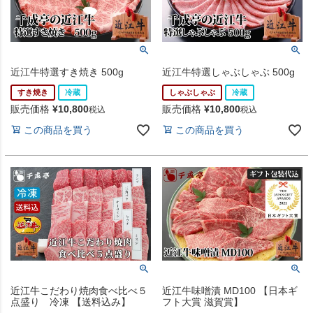
近江牛特選すき焼き 500g
近江牛特選しゃぶしゃぶ 500g
すき焼き
冷蔵
しゃぶしゃぶ
冷蔵
販売価格
¥
10,800
販売価格
¥
10,800
税込
税込
この商品を買う
この商品を買う
近江牛こだわり焼肉食べ比べ５
近江牛味噌漬 MD100 【日本ギ
点盛り 冷凍 【送料込み】
フト大賞 滋賀賞】