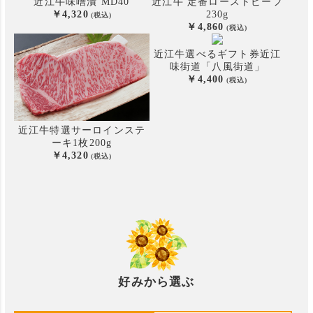
近江牛味噌漬 MD40
近江牛 定番ローストビーフ
4,320
230g
4,860
近江牛選べるギフト券
近江
味街道「八風街道」
4,400
近江牛特選サーロインステ
ーキ
1枚200g
4,320
好みから選ぶ