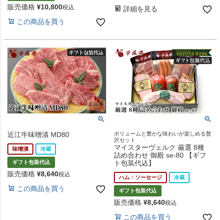
販売価格
¥
10,800
税込
詳細を見る
この商品を買う
近江牛味噌漬 MD80
ボリュームと豊かな味わいが楽しめる贅
沢セット
マイスターヴェルク 厳選 8種
味噌漬
冷蔵
詰め合わせ 御殿 se-80 【ギフ
ギフト包装代込
ト包装代込】
販売価格
¥
8,640
税込
ハム・ソーセージ
冷蔵
この商品を買う
ギフト包装代込
販売価格
¥
8,640
税込
この商品を買う