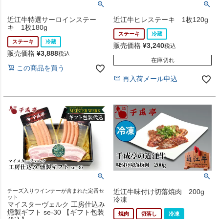
近江牛特選サーロインステー
近江牛ヒレステーキ 1枚120g
キ 1枚180g
ステーキ
冷蔵
ステーキ
冷蔵
販売価格
¥
3,240
税込
販売価格
¥
3,888
税込
在庫切れ
この商品を買う
再入荷メール申込
チーズ入りウインナーが含まれた定番セ
近江牛味付け切落焼肉 200g
ット
冷凍
マイスターヴェルク 工房仕込み
燻製ギフト se-30 【ギフト包装
焼肉
切落し
冷凍