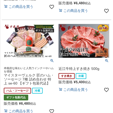
販売価格
¥
6,480
税込
この商品を買う
この商品を買う
本格的な味わいと人気ウインナーやハム
近江牛特上すき焼き 500g
を堪能
マイスターヴェルク 匠のハム・
すき焼き
冷蔵
ソーセージ 7種 詰め合わせ 特
販売価格
¥
5,400
税込
上 se-60 【ギフト包装代込】
この商品を買う
ハム・ソーセージ
冷蔵
ギフト包装代込
販売価格
¥
6,480
税込
この商品を買う