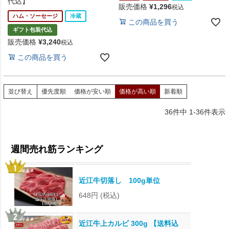
代込】
販売価格
¥
1,296
税込
ハム・ソーセージ
冷蔵
この商品を買う
ギフト包装代込
販売価格
¥
3,240
税込
この商品を買う
並び替え
優先度順
価格が安い順
価格が高い順
新着順
36
件中
1
-
36
件表示
近江牛切落し 100g単位
648円
(税込)
近江牛上カルビ 300g 【送料込