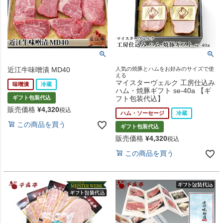
近江牛味噌漬 MD40
人気の焼豚とハムをお好みのサイズで使
える
マイスターヴェルク 工房仕込み
味噌漬
冷蔵
ハム・焼豚ギフト se-40a 【ギ
ギフト包装代込
フト包装代込】
販売価格
¥
4,320
税込
ハム・ソーセージ
冷蔵
この商品を買う
ギフト包装代込
販売価格
¥
4,320
税込
この商品を買う