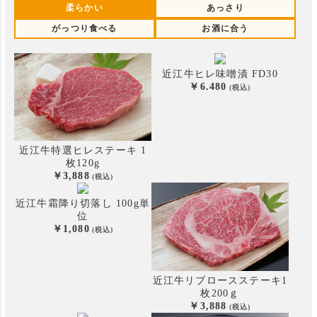
柔らかい
あっさり
がっつり食べる
お酒に合う
近江牛ヒレ味噌漬 FD30
6.480
近江牛特選ヒレステーキ 1
枚120g
3,888
近江牛霜降り切落し 100g単
位
1,080
近江牛リブロースステーキ
1
枚200ｇ
3,888