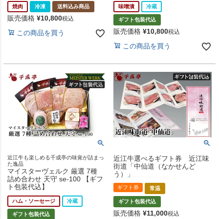
焼肉
冷凍
送料込み商品
味噌漬
冷蔵
販売価格
¥
10,800
税込
ギフト包装代込
販売価格
¥
10,800
税込
この商品を買う
この商品を買う
近江牛も楽しめる千成亭の味覚が詰まっ
近江牛選べるギフト券 近江味
た逸品
街道「中仙道（なかせんど
マイスターヴェルク 厳選 7種
う）」
詰め合わせ 天守 se-100 【ギフ
ト包装代込】
ギフト券
常温
ハム・ソーセージ
冷蔵
ギフト包装代込
販売価格
¥
11,000
税込
ギフト包装代込