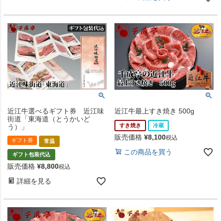
近江牛選べるギフト券 近江味
近江牛最上すき焼き 500g
街道「東海道（とうかいど
すき焼き
冷蔵
う）」
販売価格
¥
8,100
税込
ギフト券
常温
この商品を買う
ギフト包装代込
販売価格
¥
8,800
税込
詳細を見る