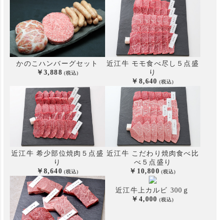
かのこハンバーグセット
近江牛 モモ食べ尽し５点盛
3,888
り
8,640
近江牛 希少部位焼肉５点盛
近江牛 こだわり焼肉食べ比
り
べ
５点盛り
8,640
10,800
近江牛上カルビ 300ｇ
4,000