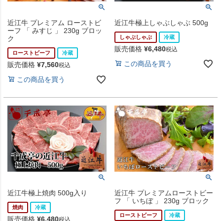
近江牛 プレミアム ローストビ
近江牛極上しゃぶしゃぶ 500g
ーフ 「 みすじ 」 230g ブロッ
しゃぶしゃぶ
冷蔵
ク
販売価格
¥
6,480
税込
ローストビーフ
冷蔵
この商品を買う
販売価格
¥
7,560
税込
この商品を買う
近江牛極上焼肉 500g入り
近江牛 プレミアムローストビー
フ 「 いちぼ 」 230g ブロック
焼肉
冷蔵
ローストビーフ
冷蔵
販売価格
¥
6,480
税込