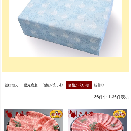
並び替え
優先度順
価格が安い順
価格が高い順
新着順
36
件中
1
-
36
件表示