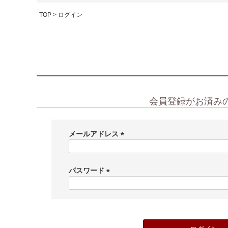
TOP
ログイン
会員登録がお済み
メールアドレス
(
必
須
パスワード
)
(
必
須
)