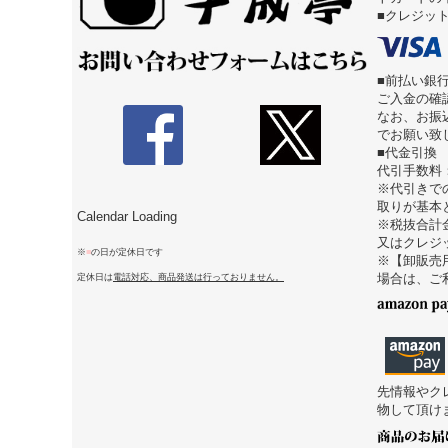
■クレジッ
■前払い銀
ご入金の確
なお、お振
でお願い致
■代金引換
代引手数料
※代引きで
取りが基本
Calendar Loading
※税抜合計
又はクレジ
※
■
の日が定休日です
※【卸販売
定休日は
電話対応、商品発送は行っておりません。
場合は、ご
先情報やク
物して頂け