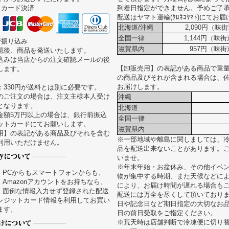
トカード決済
到着日指定ができません。予めご了
配送はヤマト運輸(ｸﾛﾈｺﾔﾏﾄ)にてお
北海道/沖縄
2,090円（味街
全国一律
1,144円（味
行振り込み
滋賀県内
957円（味街
認後、商品を発送いたします。
込みは当店からの注文確認メールの後
【卸販売用】の表記がある商品で重量が
します。
の商品及びそれが含まれる場合は、
お届けします。
：330円が送料とは別に必要です。
のご注文の場合は、注文主様本人受け
沖縄
となります。
北海道
金額5万円以上の場合は、銀行前振込
全国一律
ットカードにてお願いします。
滋賀県内
用】の表記がある商品及びそれを含む
※一部地域や離島に関しましては、
利用いただけません。
品を配送出来ないことがあります。
いませ。
※年末年始・お盆休み、その他イベ
PCからもスマートフォンからも、
物が集中する時期、また天候などに
Amazonアカウントをお持ちなら、
により、お届け時間が遅れる場合も
面倒な情報入力せず登録された配送
配送には万全を尽くして頂いており
レジットカード情報を利用してお買い
日や記念日など期日指定の大切なお
ます。
日の前日受取をご指定ください。
※荒天時は店舗判断で冷凍便に切り