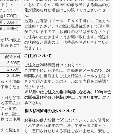
承下さい。
において明らかに輸送中の事故等による商品の劣
届けします。
化が認められた場合はこの限りではございませ
ん。
道1,793円）
迅速にお電話（メール・ＦＡＸ不可）にて当方へ
街道：836円）
ご連絡ください。その際に現品確認させて頂く事
道：649円）
がございますので、お届けの商品は廃棄なさらず
に保存いただきますようお願い致します。輸送中
15kg以上
の状態など調査の上、代替品をお送りさせていた
佐川急便にて
だきます。
配送不可
3,608円
ご注文は24時間受付けております。
2,750円
ご注文を頂いた場合は、自動返信メールの後、24
2,310円
時間以内に当店よりご注文確認のメールをお送り
させて頂きます。このメールにて内容をご確認く
冷蔵・冷凍商
ださいませ。
ご了承くださ
※12月中はご注文の集中時期になる為、100g単位
の販売及び小分け包装は中止しております。ご了
ント日など荷
承下さい。
よる不可抗力
ございます。
ますが、誕生
品物はご使用
お客様の個人情報はSSLというシステムで暗号化
されて送られますので、決して第三者に渡った
替えて発送さ
り、悪用されたりする事はございません。安心し