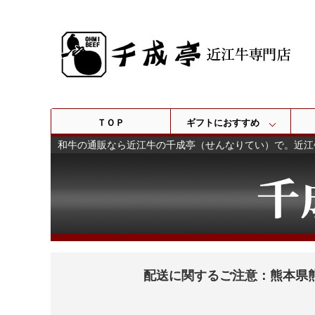
ＴＯＰ
ギフトにおすすめ
和牛の通販なら近江牛の千成亭（せんなりてい）で。近江
配送に関するご注意：熊本県