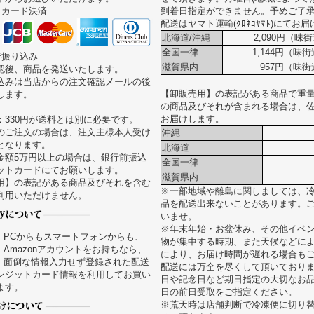
トカード決済
到着日指定ができません。予めご了
配送はヤマト運輸(ｸﾛﾈｺﾔﾏﾄ)にてお
北海道/沖縄
2,090円（味街
全国一律
1,144円（味
行振り込み
滋賀県内
957円（味街
認後、商品を発送いたします。
込みは当店からの注文確認メールの後
【卸販売用】の表記がある商品で重量が
します。
の商品及びそれが含まれる場合は、
お届けします。
：330円が送料とは別に必要です。
のご注文の場合は、注文主様本人受け
沖縄
となります。
北海道
金額5万円以上の場合は、銀行前振込
全国一律
ットカードにてお願いします。
滋賀県内
用】の表記がある商品及びそれを含む
※一部地域や離島に関しましては、
利用いただけません。
品を配送出来ないことがあります。
いませ。
※年末年始・お盆休み、その他イベ
PCからもスマートフォンからも、
物が集中する時期、また天候などに
Amazonアカウントをお持ちなら、
により、お届け時間が遅れる場合も
面倒な情報入力せず登録された配送
配送には万全を尽くして頂いており
レジットカード情報を利用してお買い
日や記念日など期日指定の大切なお
ます。
日の前日受取をご指定ください。
※荒天時は店舗判断で冷凍便に切り