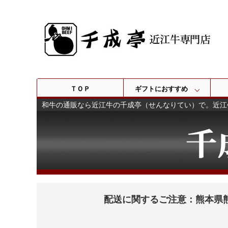
ＴＯＰ
ギフトにおすすめ
和牛の通販なら近江牛の千成亭（せんなりてい）で。近江
配送に関するご注意：熊本県