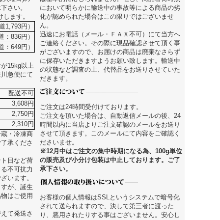
承下さい。
において明らかに輸送中の事故等による商品の劣
届けします。
化が認められた場合はこの限りではございませ
ん。
道1,793円）
迅速にお電話（メール・ＦＡＸ不可）にて当方へ
街道：836円）
ご連絡ください。その際に現品確認させて頂く事
道：649円）
がございますので、お届けの商品は廃棄なさらず
に保存いただきますようお願い致します。輸送中
15kg以上
の状態など調査の上、代替品をお送りさせていた
佐川急便にて
だきます。
配送不可
3,608円
ご注文は24時間受付けております。
2,750円
ご注文を頂いた場合は、自動返信メールの後、24
2,310円
時間以内に当店よりご注文確認のメールをお送り
させて頂きます。このメールにて内容をご確認く
冷蔵・冷凍商
ださいませ。
ご了承くださ
※12月中はご注文の集中時期になる為、100g単位
の販売及び小分け包装は中止しております。ご了
ント日など荷
承下さい。
よる不可抗力
ございます。
ますが、誕生
品物はご使用
お客様の個人情報はSSLというシステムで暗号化
されて送られますので、決して第三者に渡った
替えて発送さ
り、悪用されたりする事はございません。安心し