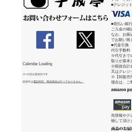
■クレジッ
■前払い銀
ご入金の確
なお、お振
でお願い致
■代金引換
代引手数料
※代引きで
取りが基本
Calendar Loading
※税抜合計
又はクレジ
※
■
の日が定休日です
※【卸販売
定休日は
電話対応、商品発送は行っておりません。
場合は、ご
先情報やク
物して頂け