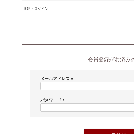
TOP
ログイン
会員登録がお済み
メールアドレス
(
必
須
パスワード
)
(
必
須
)