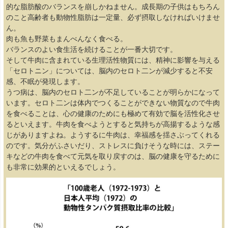
的な脂肪酸のバランスを崩しかねません。成長期の子供はもちろん
のこと高齢者も動物性脂肪は一定量、必ず摂取しなければいけませ
ん。
肉も魚も野菜もまんべんなく食べる。
バランスのよい食生活を続けることが一番大切です。
そして牛肉に含まれている生理活性物質には、精神に影響を与える
「セロトニン」については、脳内のセロト二ンが減少すると不安
感、不眠が発現します。
うつ病は、脳内のセロト二ンが不足していることが明らかになって
います。セロト二ンは体内でつくることができない物質なので牛肉
を食べることは、心の健康のためにも極めて有効で脳を活性化させ
るといえます。牛肉を食べようとすると気持ちが高揚するような感
じがありますよね。ようするに牛肉は、幸福感を揺さぶってくれる
のです。気分がふさいだり、ストレスに負けそうな時には、ステー
キなどの牛肉を食べて元気を取り戻すのは、脳の健康を守るために
も非常に効果的といえるでしょう。