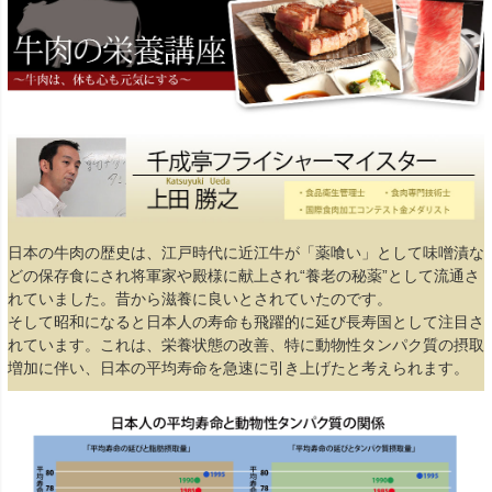
日本の牛肉の歴史は、江戸時代に近江牛が「薬喰い」として味噌漬な
どの保存食にされ将軍家や殿様に献上され“養老の秘薬”として流通さ
れていました。昔から滋養に良いとされていたのです。
そして昭和になると日本人の寿命も飛躍的に延び長寿国として注目さ
れています。これは、栄養状態の改善、特に動物性タンパク質の摂取
増加に伴い、日本の平均寿命を急速に引き上げたと考えられます。