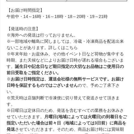
【お届け時間指定】
午前中・14～16時・16～18時・18～20時・19～21時
【発送時の注意】
※海外への発送は行っておりません。
※一部地域や離島に関しましては、冷蔵・冷凍商品を配送出来
ないことがあります。詳しくは
こちら
※年末年始・お盆休み、その他イベント日など荷物が集中する
時期、また天候などによりお届け日時が遅れる場合もございま
す。
誕生日や記念日など期日指定の大切なお品物はご使用日の
前日受取をご指定ください。
※
お届け日時指定は、運送会社様の無料サービスです。お届け
日時を保証するものではございません
ので、予めご了承下さ
い。
※荒天時は店舗判断で冷凍便に切り替えて発送させて頂きま
す。
※日曜日は定休日のため、発送を含むすべての業務をお休みさ
せていただきます。
月曜日(地域によっては火曜日)の到着日をご
指定いただいた場合は前々日（地域によっては3日前）に商品を
発送
させていただきます。そのため、商品お届け時には賞味期