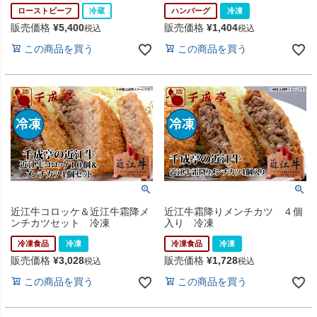
ローストビーフ
冷蔵
ハンバーグ
冷凍
販売価格
¥
5,400
販売価格
¥
1,404
税込
税込
この商品を買う
この商品を買う
近江牛コロッケ＆近江牛霜降メ
近江牛霜降りメンチカツ ４個
ンチカツセット 冷凍
入り 冷凍
冷凍食品
冷凍
冷凍食品
冷凍
販売価格
¥
3,028
販売価格
¥
1,728
税込
税込
この商品を買う
この商品を買う