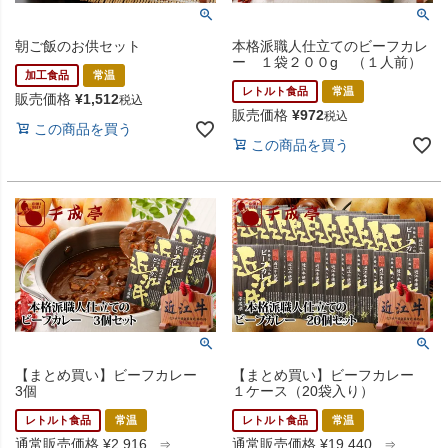
朝ご飯のお供セット
本格派職人仕立てのビーフカレ
ー １袋２００g （１人前）
加工食品
常温
レトルト食品
常温
販売価格
¥
1,512
税込
販売価格
¥
972
税込
この商品を買う
この商品を買う
【まとめ買い】ビーフカレー
【まとめ買い】ビーフカレー
3個
１ケース（20袋入り）
レトルト食品
常温
レトルト食品
常温
通常販売価格
¥
2,916
通常販売価格
¥
19,440
⇒
⇒