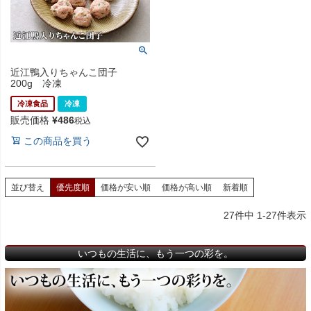
近江鴨入りちゃんこ団子
200g 冷凍
冷凍食品
冷凍
販売価格
¥
486
税込
この商品を買う
並び替え
優先度順
価格が安い順
価格が高い順
新着順
27
件中
1
-
27
件表示
いつもの生活に、もう一つの彩を。