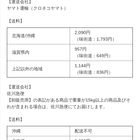
【運送会社】
ヤマト運輸（クロネコヤマト）
【送料】
2,090円
北海道/沖縄
（味街道：1,793円）
957円
滋賀県内
（味街道：649円）
1,144円
上記以外の地域
（味街道：836円）
【運送会社】
佐川急便
【卸販売用】の表記がある商品で重量が15kg以上の商品及びそ
れが含まれる場合は、佐川急便にてお届けします。
【送料】
沖縄
配送不可