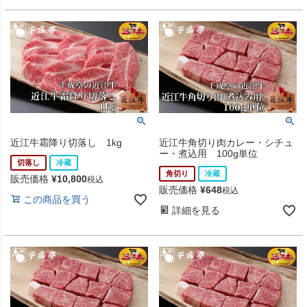
近江牛霜降り切落し 1kg
近江牛角切り肉カレー・シチュ
ー・煮込用 100g単位
切落し
冷蔵
角切り
冷蔵
販売価格
¥
10,800
税込
販売価格
¥
648
税込
この商品を買う
詳細を見る