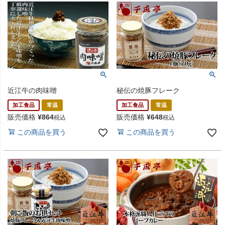
近江牛の肉味噌
秘伝の焼豚フレーク
加工食品
常温
加工食品
常温
販売価格
¥
864
販売価格
¥
648
税込
税込
この商品を買う
この商品を買う