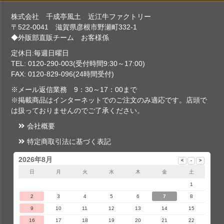
株式会社 千成亭風土 近江牛ファクトリー
〒522-0041 滋賀県彦根市野瀬町332-1
◆外販部直販チーム お客様係
定休日:毎週日曜日
TEL: 0120-290-003(受付時間9:30～17:00)
FAX: 0120-829-096(24時間受付)
※メール返信業務 9：30～17：00まで
※掲載商品はインターネットでのご注文のみ適応です。店頭で
は扱っておりませんのでご了承ください。
会社概要
特定商取引法に基づく表記
2026年8月
日
月
火
水
木
金
土
1
2
3
4
5
6
7
8
9
10
11
12
13
14
15
16
17
18
19
20
21
22