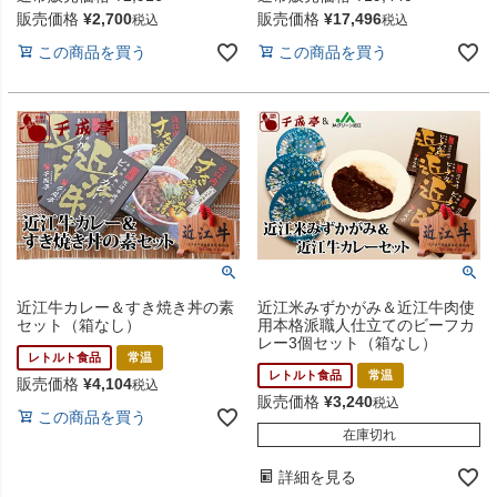
販売価格
¥
2,700
販売価格
¥
17,496
税込
税込
この商品を買う
この商品を買う
近江牛カレー＆すき焼き丼の素
近江米みずかがみ＆近江牛肉使
セット（箱なし）
用本格派職人仕立てのビーフカ
レー3個セット（箱なし）
レトルト食品
常温
レトルト食品
常温
販売価格
¥
4,104
税込
販売価格
¥
3,240
税込
この商品を買う
在庫切れ
詳細を見る