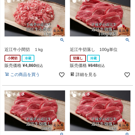
近江牛小間切 １kg
近江牛切落し 100g単位
小間切
冷蔵
切落し
冷蔵
販売価格
¥
4,860
販売価格
¥
648
税込
税込
この商品を買う
詳細を見る