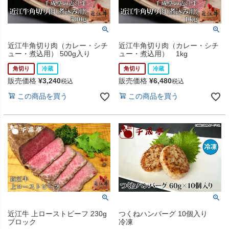
近江牛角切り肉（カレー・シチ
近江牛角切り肉（カレー・シチ
ュー・煮込用） 500g入り
ュー・煮込用） 1kg
角切り
冷蔵
角切り
冷蔵
販売価格
¥
3,240
販売価格
¥
6,480
税込
税込
この商品を買う
この商品を買う
近江牛 上ローストビーフ 230g
つくねハンバーグ 10個入り
ブロック
冷凍