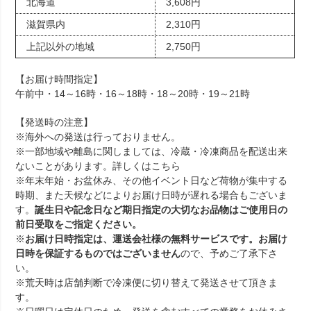
北海道
3,608円
滋賀県内
2,310円
上記以外の地域
2,750円
【お届け時間指定】
午前中・14～16時・16～18時・18～20時・19～21時
【発送時の注意】
※海外への発送は行っておりません。
※一部地域や離島に関しましては、冷蔵・冷凍商品を配送出来
ないことがあります。詳しくは
こちら
※年末年始・お盆休み、その他イベント日など荷物が集中する
時期、また天候などによりお届け日時が遅れる場合もございま
す。
誕生日や記念日など期日指定の大切なお品物はご使用日の
前日受取をご指定ください。
※
お届け日時指定は、運送会社様の無料サービスです。お届け
日時を保証するものではございません
ので、予めご了承下さ
い。
※荒天時は店舗判断で冷凍便に切り替えて発送させて頂きま
す。