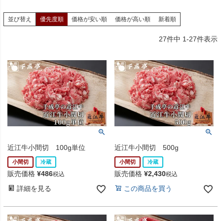
並び替え
優先度順
価格が安い順
価格が高い順
新着順
27
件中
1
-
27
件表示
近江牛小間切 100g単位
近江牛小間切 500g
小間切
冷蔵
小間切
冷蔵
販売価格
¥
486
販売価格
¥
2,430
税込
税込
詳細を見る
この商品を買う