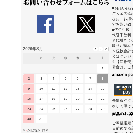
■前払い銀
ご入金の確
なお、お振
でお願い致
■代金引換
代引手数料
※代引きで
取りが基本
2026年8月
※税抜合計
又はクレジ
日
月
火
水
木
金
土
※【卸販売
場合は、ご
1
2
3
4
5
6
7
8
9
10
11
12
13
14
15
16
17
18
19
20
21
22
先情報やク
物して頂け
23
24
25
26
27
28
29
30
31
ご希望指定
日前後で商品
※
■
の日が定休日です