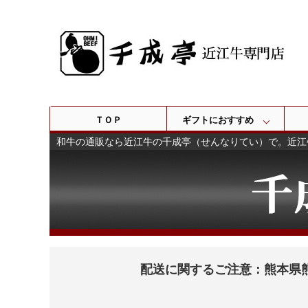
ＴＯＰ
ギフトにおすすめ
和牛の通販なら近江牛の千成亭（せんなりてい）で。近江
配送に関するご注意：熊本県