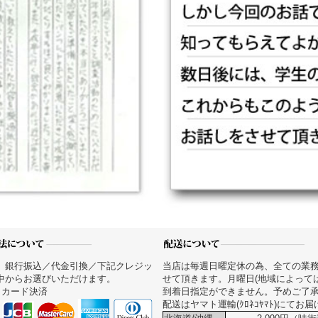
、銀行振込／代金引換／下記クレジッ
当店は毎週日曜定休の為、全ての業
中からお選びいただけます。
せて頂きます。月曜日(地域によって
トカード決済
到着日指定ができません。予めご了
配送はヤマト運輸(ｸﾛﾈｺﾔﾏﾄ)にてお