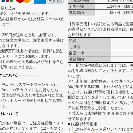
北海道/沖縄
2,090円（味街
全国一律
1,144円（味
行振り込み
滋賀県内
957円（味街
認後、商品を発送いたします。
込みは当店からの注文確認メールの後
【卸販売用】の表記がある商品で重量が
します。
の商品及びそれが含まれる場合は、
お届けします。
：330円が送料とは別に必要です。
のご注文の場合は、注文主様本人受け
沖縄
となります。
北海道
金額5万円以上の場合は、銀行前振込
全国一律
ットカードにてお願いします。
滋賀県内
用】の表記がある商品及びそれを含む
※一部地域や離島に関しましては、
利用いただけません。
品を配送出来ないことがあります。
いませ。
※年末年始・お盆休み、その他イベ
PCからもスマートフォンからも、
物が集中する時期、また天候などに
Amazonアカウントをお持ちなら、
により、お届け時間が遅れる場合も
面倒な情報入力せず登録された配送
配送には万全を尽くして頂いており
レジットカード情報を利用してお買い
日や記念日など期日指定の大切なお
ます。
日の前日受取をご指定ください。
※荒天時は店舗判断で冷凍便に切り
せて頂きます。
日が無い場合は、ご注文確認後より３
■お届け時間指定
のお届けとなります。(12月を除く)
下記の時間帯からお選びいただけま