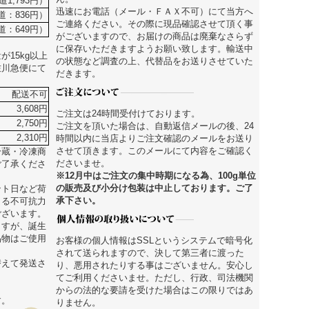
道1,793円）
迅速にお電話（メール・ＦＡＸ不可）にて当方へ
街道：836円）
ご連絡ください。その際に現品確認させて頂く事
道：649円）
がございますので、お届けの商品は廃棄なさらず
に保存いただきますようお願い致します。輸送中
15kg以上
の状態など調査の上、代替品をお送りさせていた
佐川急便にて
だきます。
配送不可
3,608円
ご注文は24時間受付けております。
2,750円
ご注文を頂いた場合は、自動返信メールの後、24
2,310円
時間以内に当店よりご注文確認のメールをお送り
させて頂きます。このメールにて内容をご確認く
冷蔵・冷凍商
ださいませ。
ご了承くださ
※12月中はご注文の集中時期になる為、100g単位
の販売及び小分け包装は中止しております。ご了
ント日など荷
承下さい。
よる不可抗力
ございます。
ますが、誕生
品物はご使用
お客様の個人情報はSSLというシステムで暗号化
されて送られますので、決して第三者に渡った
替えて発送さ
り、悪用されたりする事はございません。安心し
てご利用くださいませ。ただし、行政、司法機関
からの法的な要請を受けた場合はこの限りではあ
す。
りません。