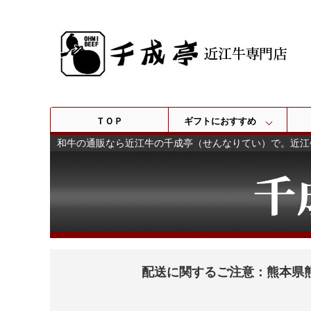
ＴＯＰ
ギフトにおすすめ
和牛の通販なら近江牛の千成亭（せんなりてい）で。近江
配送に関するご注意：熊本県