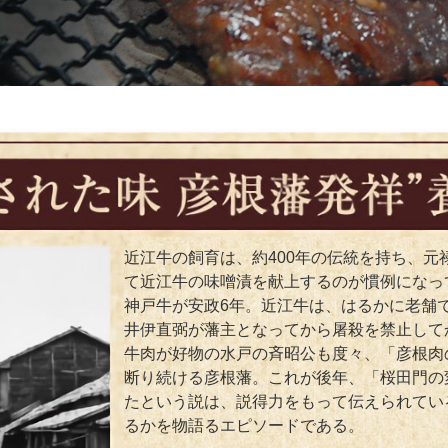
近江牛の飼育は、約400年の伝統を持ち、
て近江牛の味噌漬を献上するのが慣例になっ
神戸牛が安政6年。近江牛は、はるかに老舗
井伊直弼が藩主となってから屠殺を禁止して
牛肉が好物の水戸の斉昭公も度々、「彦根肉
断り続ける彦根藩。これが後年、「桜田門の
たという説は、説得力をもって伝えられてい
るかを物語るエピソードである。