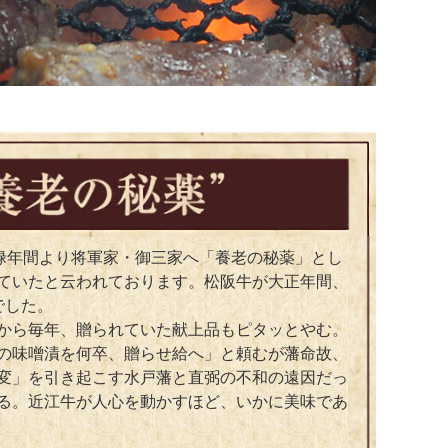
元禄年間より将軍家・御三家へ「養老の秘薬」とし
ていたと云われております。松阪牛が大正年間、
でした。
から毎年、贈られていた献上品もピタッとやむ。
の味噌漬を何卒、贈らせ給へ」と頼むが藩命故、
変」を引き起こす水戸藩と直弼の不和の遠因だっ
る。近江牛が人心を動かすほど、いかに美味であ