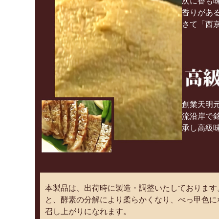
次に香も
香りがあ
さて「西
創業天明元
流沿岸で
承し高級
本製品は、出荷時に製造・調整いたしております
と、酵素の分解により柔らかくなり、べっ甲色に
召し上がりになれます。