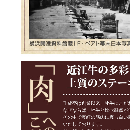
千成亭は創業以来、牝牛にこだ
なぜならば、牡牛と比べ融点が
その中で真紅の筋肉に真っ白い
いたしております。