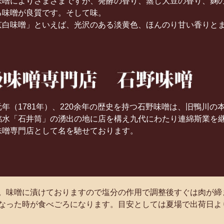
味噌によりさまざまですが、発酵の香り、蒸し大豆の香り、麹
る味噌が良質です。そして味。
京白味噌」といえば、光沢のある淡黄色、ほんのり甘い香りと
年（1781年）、220余年の歴史を持つ石野味噌は、旧鴨川の
銘水「石井筒」の湧出の地に店を構え九代にわたり連綿斯業を
味噌専門店として名を馳せております。
。味噌に漬けておりますので塩分の作用で調整後すぐは肉が締
なった時が食べごろになります。目安としては夏場で出荷日よ