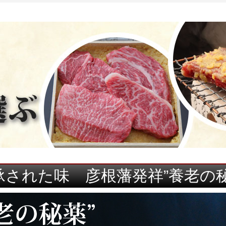
承された味 彦根藩発祥”養老の秘