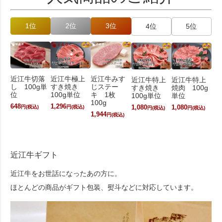
1位
2位
3位
4位
5位
近江牛切落
近江牛極上
近江牛みす
近江牛特上
近江牛特上
し 100g単
すき焼き
じステー
すき焼き
焼肉 100g
位
100g単位
キ 1枚
100g単位
単位
100g
648
1,296
円(税込)
円(税込)
1,080
1,080
円(税込)
円(税込)
1,944
円(税込)
近江牛ギフト
近江牛をお世話になったあの方に。
ほとんどの商品がギフト包装、熨斗などに対応しています。