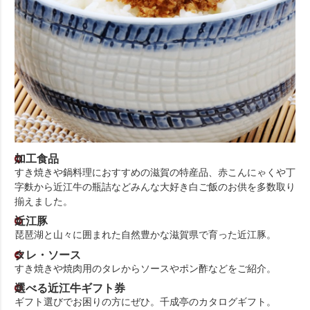
加工食品
すき焼きや鍋料理におすすめの滋賀の特産品、赤こんにゃくや丁
字麩から近江牛の瓶詰などみんな大好き白ご飯のお供を多数取り
揃えました。
近江豚
琵琶湖と山々に囲まれた自然豊かな滋賀県で育った近江豚。
タレ・ソース
すき焼きや焼肉用のタレからソースやポン酢などをご紹介。
選べる近江牛ギフト券
ギフト選びでお困りの方にぜひ。千成亭のカタログギフト。