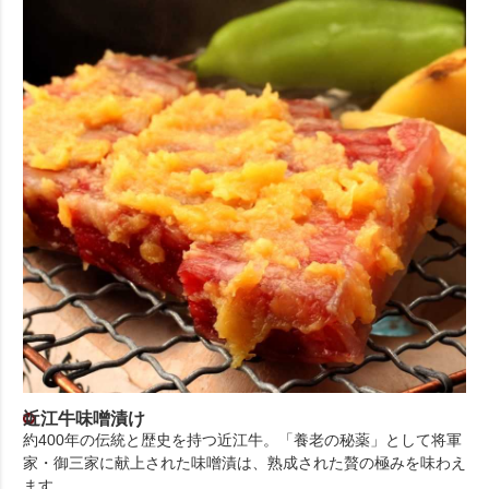
近江牛味噌漬け
約400年の伝統と歴史を持つ近江牛。「養老の秘薬」として将軍
家・御三家に献上された味噌漬は、熟成された贅の極みを味わえ
ます。