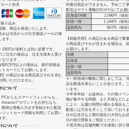
トカード決済
到着日指定ができません。予めご了
配送はヤマト運輸(ｸﾛﾈｺﾔﾏﾄ)にてお
北海道/沖縄
2,090円（味街
全国一律
1,144円（味
行振り込み
滋賀県内
957円（味街
認後、商品を発送いたします。
込みは当店からの注文確認メールの後
【卸販売用】の表記がある商品で重量が
します。
の商品及びそれが含まれる場合は、
お届けします。
：330円が送料とは別に必要です。
のご注文の場合は、注文主様本人受け
沖縄
となります。
北海道
金額5万円以上の場合は、銀行前振込
全国一律
ットカードにてお願いします。
滋賀県内
用】の表記がある商品及びそれを含む
※一部地域や離島に関しましては、
利用いただけません。
品を配送出来ないことがあります。
いませ。
※年末年始・お盆休み、その他イベ
PCからもスマートフォンからも、
物が集中する時期、また天候などに
Amazonアカウントをお持ちなら、
により、お届け時間が遅れる場合も
面倒な情報入力せず登録された配送
配送には万全を尽くして頂いており
レジットカード情報を利用してお買い
日や記念日など期日指定の大切なお
ます。
日の前日受取をご指定ください。
※荒天時は店舗判断で冷凍便に切り