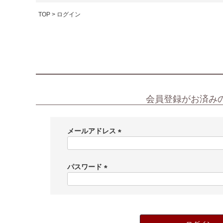
TOP
ログイン
会員登録がお済み
メールアドレス
(
必
須
パスワード
)
(
必
須
)