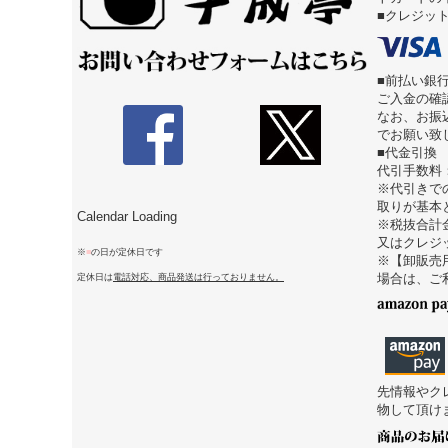
■クレジッ
■前払い銀
ご入金の確
なお、お振
でお願い致
■代金引換
代引手数料
※代引きで
取りが基本
Calendar Loading
※税抜合計
又はクレジ
※
■
の日が定休日です
※【卸販売
定休日は
電話対応、商品発送は行っておりません。
場合は、ご
先情報やク
物して頂け