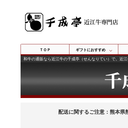
ＴＯＰ
ギフトにおすすめ
和牛の通販なら近江牛の千成亭（せんなりてい）で。近江
配送に関するご注意：熊本県