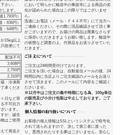
承下さい。
において明らかに輸送中の事故等による商品の劣
届けします。
化が認められた場合はこの限りではございませ
ん。
道1,793円）
迅速にお電話（メール・ＦＡＸ不可）にて当方へ
街道：836円）
ご連絡ください。その際に現品確認させて頂く事
道：649円）
がございますので、お届けの商品は廃棄なさらず
に保存いただきますようお願い致します。輸送中
15kg以上
の状態など調査の上、代替品をお送りさせていた
佐川急便にて
だきます。
配送不可
3,608円
ご注文は24時間受付けております。
2,750円
ご注文を頂いた場合は、自動返信メールの後、24
2,310円
時間以内に当店よりご注文確認のメールをお送り
させて頂きます。このメールにて内容をご確認く
冷蔵・冷凍商
ださいませ。
ご了承くださ
※12月中はご注文の集中時期になる為、100g単位
の販売及び小分け包装は中止しております。ご了
ント日など荷
承下さい。
よる不可抗力
ございます。
ますが、誕生
品物はご使用
お客様の個人情報はSSLというシステムで暗号化
されて送られますので、決して第三者に渡った
替えて発送さ
り、悪用されたりする事はございません。安心し