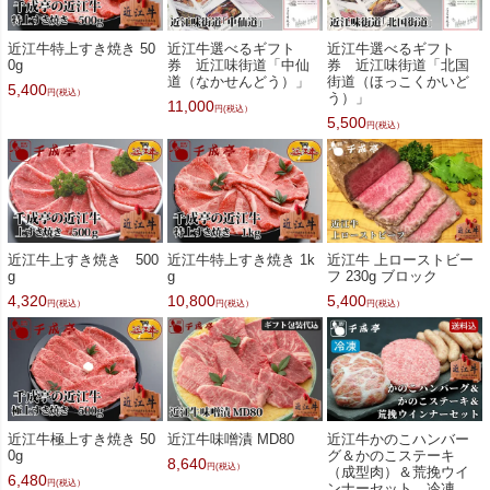
近江牛特上すき焼き 50
近江牛選べるギフト
近江牛選べるギフト
0g
券 近江味街道「中仙
券 近江味街道「北国
道（なかせんどう）」
街道（ほっこくかいど
5,400
円(税込）
う）」
11,000
円(税込）
5,500
円(税込）
近江牛上すき焼き 500
近江牛特上すき焼き 1k
近江牛 上ローストビー
g
g
フ 230g ブロック
4,320
10,800
5,400
円(税込）
円(税込）
円(税込）
近江牛極上すき焼き 50
近江牛味噌漬 MD80
近江牛かのこハンバー
0g
グ＆かのこステーキ
8,640
円(税込）
（成型肉）＆荒挽ウイ
6,480
円(税込）
ンナーセット 冷凍