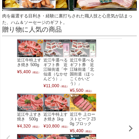
肉を厳選する目利き・経験に裏打ちされた職人技と心意気が詰まっ
た、ハム＆ソーセージのギフト。
贈り物に人気の商品
近江牛特上す
近江牛選べる
近江牛選べる
き焼き 500g
ギフト券 近
ギフト券 近
江味街道「中
江味街道「北
¥
5,400
（税込）
仙道（なかせ
国街道（ほっ
んどう）」
こくかいど
う）」
¥
11,000
（税込）
¥
5,500
（税込）
近江牛上すき
近江牛特上す
近江牛 上ロー
焼き 500g
き焼き 1kg
ストビーフ 23
0g ブロック
¥
4,320
¥
10,800
（税込）
（税込）
¥
5,400
（税込）