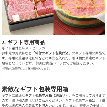
2. ギフト専用商品
ギフト箱付
熨斗
メッセージカード
お中元やお歳暮など
「箱付のギフト包装代込」
のギフト専用の商品で
す。専用の重箱や化粧箱などに商品を入れた、贈り物に最適なギフト
包装となっています。 詳細は商品ページにてご確認ください。
※商品の温度帯により保冷剤が入ります。
素敵なギフト包装専用箱
ギフトに最適な
ギフト包装専用箱（別売り）」
をご用意しております
ので、贈り物の際はぜひご活用ください。ギフト包装専用箱は、千成
亭の伝統の柄の包装紙でお包みいたします。 また、持参用の手提げ