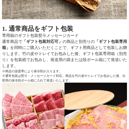
1. 通常商品をギフト包装
専用箱のギフト包装
熨斗
メッセージカード
通常商品で
「ギフト包装対応可」
の商品と別売りの
「ギフト包装専用
箱」
を同時にご購入いただくことで、ギフト用商品として包装しお贈
りします。竹の皮やトレイでお包みした後、ギフト包装専用箱（別売
り）を包装紙でお包みし、発送用の袋または段ボール箱にて発送いた
します。
※商品の温度帯により保冷剤が入ります。
※通常包装は熨斗・メッセージカード対応。商品を竹の皮やトレイでお包みした後、出
荷用の保冷段ボール箱に入れて発送いたします。