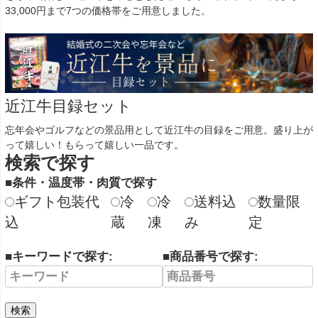
33,000円まで7つの価格帯をご用意しました。
近江牛目録セット
忘年会やゴルフなどの景品用として近江牛の目録をご用意。盛り上が
って嬉しい！もらって嬉しい一品です。
検索で探す
■条件・温度帯・肉質で探す
ギフト包装代
冷
冷
送料込
数量限
込
蔵
凍
み
定
■キーワードで探す:
■商品番号で探す:
検索