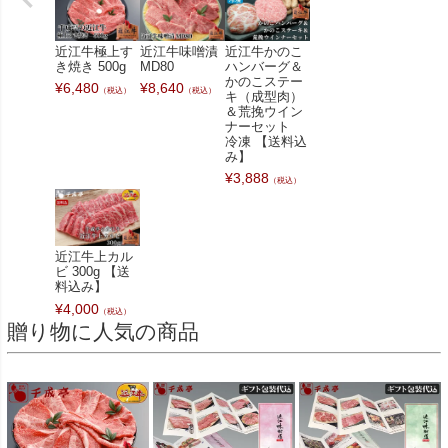
近江牛極上す
近江牛味噌漬
近江牛かのこ
き焼き 500g
MD80
ハンバーグ＆
かのこステー
¥
6,480
¥
8,640
（税込）
（税込）
キ（成型肉）
＆荒挽ウイン
ナーセット
冷凍 【送料込
み】
¥
3,888
（税込）
近江牛上カル
ビ 300g 【送
料込み】
¥
4,000
（税込）
贈り物に人気の商品