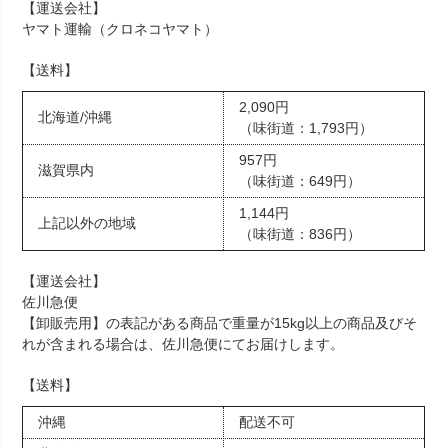
【運送会社】
ヤマト運輸（クロネコヤマト）
【送料】
2,090円
北海道/沖縄
（味街道：1,793円）
957円
滋賀県内
（味街道：649円）
1,144円
上記以外の地域
（味街道：836円）
【運送会社】
佐川急便
【卸販売用】の表記がある商品で重量が15kg以上の商品及びそ
れが含まれる場合は、佐川急便にてお届けします。
【送料】
沖縄
配送不可