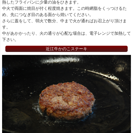
熱したフライパンに少量の油をひきます。
中火で両面に焼目が付く程度焼きます。この時網脂をくっつけるた
め、先につなぎ目のある面から焼いてください。
さらに蓋をして、弱火で数分、中まで火が通ればお召上がり頂けま
す。
中があかかったり、火の通りが心配な場合は、電子レンジで加熱して
下さい。
近江牛かのこステーキ