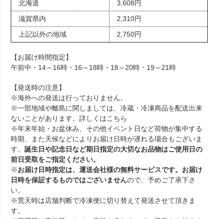
北海道
3,608円
滋賀県内
2,310円
上記以外の地域
2,750円
【お届け時間指定】
午前中・14～16時・16～18時・18～20時・19～21時
【発送時の注意】
※海外への発送は行っておりません。
※一部地域や離島に関しましては、冷蔵・冷凍商品を配送出来
ないことがあります。詳しくは
こちら
※年末年始・お盆休み、その他イベント日など荷物が集中する
時期、また天候などによりお届け日時が遅れる場合もございま
す。
誕生日や記念日など期日指定の大切なお品物はご使用日の
前日受取をご指定ください。
※
お届け日時指定は、運送会社様の無料サービスです。お届け
日時を保証するものではございません
ので、予めご了承下さ
い。
※荒天時は店舗判断で冷凍便に切り替えて発送させて頂きま
す。