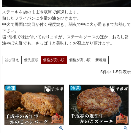
ステーキを袋のまま冷蔵庫で解凍します。
熱したフライパンに少量の油をひきます。
中火で両面に焼目が付く程度焼き、弱火で中に火が通るまで加熱して
下さい。
塩･胡椒で味は付いておりますが、ステーキソースのほか、おろし醤
油やぽん酢でも、さっぱりと美味しくお召上がり頂けます。
並び替え
優先度順
価格が安い順
価格が高い順
新着順
5
件中
1
-
5
件表示