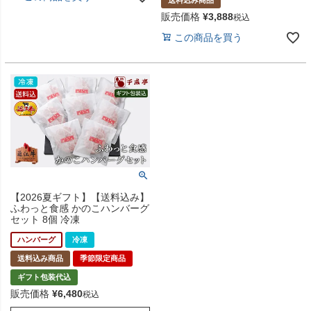
販売価格
¥
3,888
税込
この商品を買う
【2026夏ギフト】【送料込み】
ふわっと食感 かのこハンバーグ
セット 8個 冷凍
ハンバーグ
冷凍
送料込み商品
季節限定商品
ギフト包装代込
販売価格
¥
6,480
税込