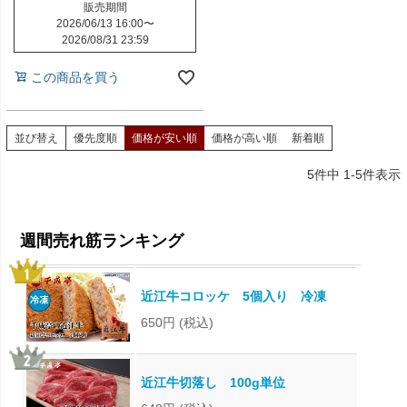
販売期間
2026/06/13 16:00
〜
2026/08/31 23:59
この商品を買う
並び替え
優先度順
価格が安い順
価格が高い順
新着順
5
件中
1
-
5
件表示
近江牛コロッケ 5個入り 冷凍
650円
(税込)
近江牛切落し 100g単位