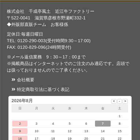
株式会社 千成亭風土 近江牛ファクトリー
〒522-0041 滋賀県彦根市野瀬町332-1
◆外販部直販チーム お客様係
定休日:毎週日曜日
TEL: 0120-290-003(受付時間9:30～17:00)
FAX: 0120-829-096(24時間受付)
※メール返信業務 9：30～17：00まで
※掲載商品はインターネットでのご注文のみ適応です。店頭で
は扱っておりませんのでご了承ください。
会社概要
特定商取引法に基づく表記
2026年8月
日
月
火
水
木
金
土
1
2
3
4
5
6
7
8
9
10
11
12
13
14
15
16
17
18
19
20
21
22