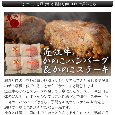
『かのこ』と呼ばれる霜降り肉100％の美味しさ
霜降り肉の、赤身に白い脂肪（サシ）がてんてんとまじる姿が鹿
の子の模様に似ていることから『かのこ』と呼ばれます。
近江牛のかのこスライスを包丁で丁寧にたたき、ステーキは肉自
体の旨みを生かすためシンプルに塩胡椒だけで味付しステーキ状
に丸め、ハンバーグはさらに手間を加えオリジナルの味付をし、
網脂で丁寧に包み込んだ贅沢な一品です。
挽肉とは違い、口の中でふわっととろける柔らかさと、熟成近江