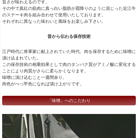
旨さが味わえるのです。
その中で真紅の筋肉に真っ白い脂肪が霜降りのように混じった近江牛
のステーキ肉を組み合わせて使用いたしております。
それぞれに異なった味わいと風味をお楽しみ下さい。
昔から伝わる保存技術
江戸時代に将軍家に献上されていた時代。肉を保存するために味噌に
漬け込まれていた。
この保存技術の相乗効果として肉のタンパク質がアミノ酸に変化する
ことにより肉質がさらに柔らかくなります。
味噌に漬け込むこと一週間余り。
肉色がべっ甲色になれば漬け上がりです。
「味噌」へのこだわり