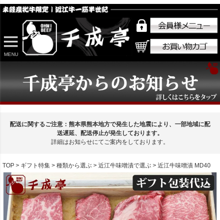
MENU
配送に関するご注意：熊本県熊本地方で発生した地震により、一部地域に配
送遅延、配送停止が発生しております。
詳細はお知らせにてご案内をしております。
TOP
ギフト特集
種類から選ぶ
近江牛味噌漬で選ぶ
近江牛味噌漬 MD40