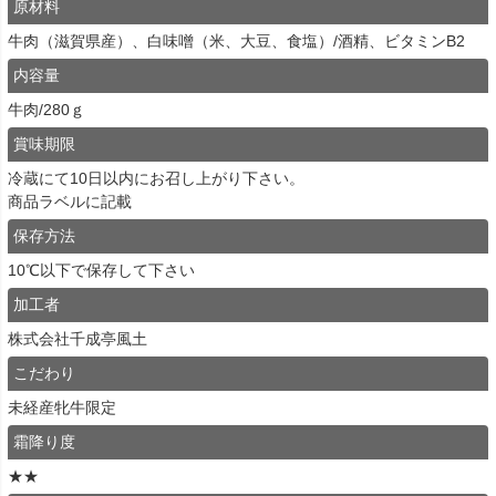
原材料
牛肉（滋賀県産）、白味噌（米、大豆、食塩）/酒精、ビタミンB2
内容量
牛肉/280ｇ
賞味期限
冷蔵にて10日以内にお召し上がり下さい。
商品ラベルに記載
保存方法
10℃以下で保存して下さい
加工者
株式会社千成亭風土
こだわり
未経産牝牛限定
霜降り度
★★