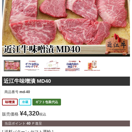
近江牛味噌漬 MD40
商品番号
md-40
味噌漬
冷蔵
ギフト包装代込
¥
4,320
販売価格
税込
当店ポイント
40
Ｐ進呈
送料パターン
ヤマト運輸