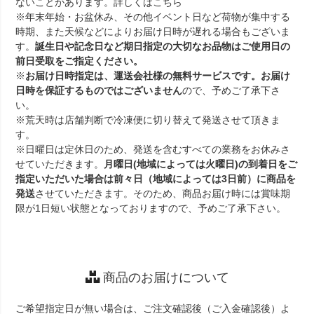
ないことがあります。詳しくは
こちら
※年末年始・お盆休み、その他イベント日など荷物が集中する
時期、また天候などによりお届け日時が遅れる場合もございま
す。
誕生日や記念日など期日指定の大切なお品物はご使用日の
前日受取をご指定ください。
※
お届け日時指定は、運送会社様の無料サービスです。お届け
日時を保証するものではございません
ので、予めご了承下さ
い。
※荒天時は店舗判断で冷凍便に切り替えて発送させて頂きま
す。
※日曜日は定休日のため、発送を含むすべての業務をお休みさ
せていただきます。
月曜日(地域によっては火曜日)の到着日をご
指定いただいた場合は前々日（地域によっては3日前）に商品を
発送
させていただきます。そのため、商品お届け時には賞味期
限が1日短い状態となっておりますので、予めご了承下さい。
商品のお届けについて
ご希望指定日が無い場合は、ご注文確認後（ご入金確認後）よ