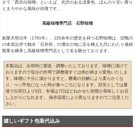
さて「西京白味噌」といえば、光沢のある淡黄色、ほんのり甘い香り
とまろやかな風味が自慢です。
高級味噌専門店 石野味噌
創業天明元年（1781年）、220余年の歴史を持つ石野味噌は、旧鴨川
の本流沿岸で銘水「石井筒」の湧出の地に店を構え九代にわたり連綿
斯業を継承し高級味噌専門店として名を馳せております。
本製品は、出荷時に製造・調整いたしております。味噌に漬けて
おりますので塩分の作用で調整後すぐは肉が締まり変色いたしま
す。味噌に十分に漬かりますと、酵素の分解により柔らかくな
り、べっ甲色になった時が食べごろになります。目安としては夏
場で出荷日より5日、冬場は7日ほどねかせた状態が美味しくお召
し上がりになれます。 保存温度により異なりますのでご注意くだ
さい。
嬉しいギフト包装代込み