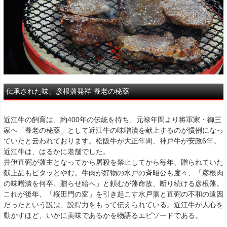
伝承された味、彦根藩発祥”養老の秘薬”
近江牛の飼育は、約400年の伝統を持ち、元禄年間より将軍家・御三
家へ「養老の秘薬」として近江牛の味噌漬を献上するのが慣例になっ
ていたと云われております。松阪牛が大正年間、神戸牛が安政6年。
近江牛は、はるかに老舗でした。
井伊直弼が藩主となってから屠殺を禁止してから毎年、贈られていた
献上品もピタッとやむ。牛肉が好物の水戸の斉昭公も度々、「彦根肉
の味噌漬を何卒、贈らせ給へ」と頼むが藩命故、断り続ける彦根藩。
これが後年、「桜田門の変」を引き起こす水戸藩と直弼の不和の遠因
だったという説は、説得力をもって伝えられている。近江牛が人心を
動かすほど、いかに美味であるかを物語るエピソードである。