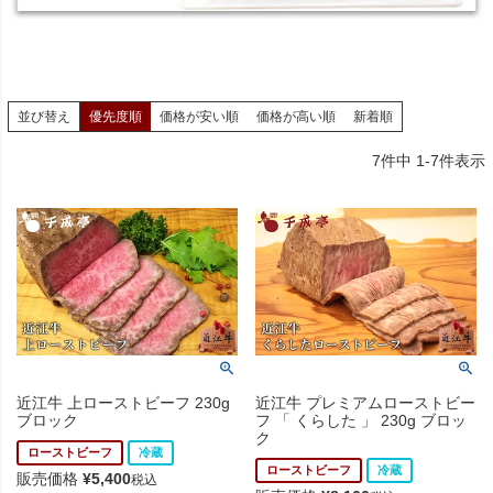
並び替え
優先度順
価格が安い順
価格が高い順
新着順
7
件中
1
-
7
件表示
近江牛 上ローストビーフ 230g
近江牛 プレミアムローストビー
ブロック
フ 「 くらした 」 230g ブロッ
ク
ローストビーフ
冷蔵
ローストビーフ
冷蔵
販売価格
¥
5,400
税込