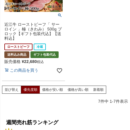
近江牛 ローストビーフ「 サー
ロイン 」極（きわみ） 500g ブ
ロック【ギフト包装代込】【送
料込】
ローストビーフ
冷蔵
送料込み商品
ギフト包装代込
販売価格
¥
22,680
税込
この商品を買う
並び替え
優先度順
価格が安い順
価格が高い順
新着順
7
件中
1
-
7
件表示