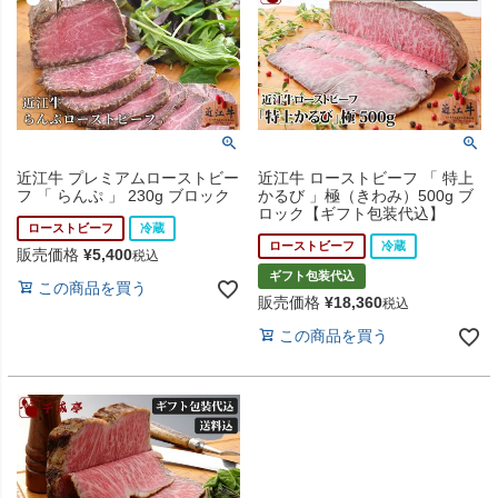
近江牛 プレミアムローストビー
近江牛 ローストビーフ 「 特上
フ 「 らんぷ 」 230g ブロック
かるび 」極（きわみ）500g ブ
ロック【ギフト包装代込】
ローストビーフ
冷蔵
ローストビーフ
冷蔵
販売価格
¥
5,400
税込
ギフト包装代込
この商品を買う
販売価格
¥
18,360
税込
この商品を買う