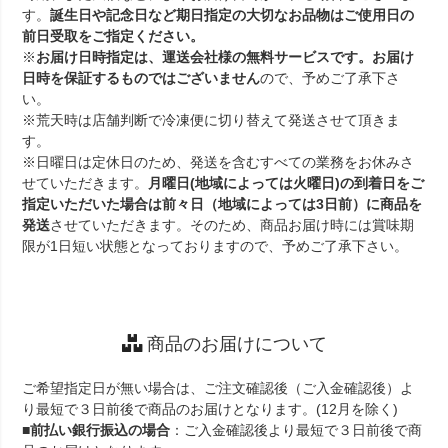
す。
誕生日や記念日など期日指定の大切なお品物はご使用日の
前日受取をご指定ください。
※
お届け日時指定は、運送会社様の無料サービスです。お届け
日時を保証するものではございません
ので、予めご了承下さ
い。
※荒天時は店舗判断で冷凍便に切り替えて発送させて頂きま
す。
※日曜日は定休日のため、発送を含むすべての業務をお休みさ
せていただきます。
月曜日(地域によっては火曜日)の到着日をご
指定いただいた場合は前々日（地域によっては3日前）に商品を
発送
させていただきます。そのため、商品お届け時には賞味期
限が1日短い状態となっておりますので、予めご了承下さい。
商品のお届けについて
ご希望指定日が無い場合は、ご注文確認後（ご入金確認後）よ
り最短で３日前後で商品のお届けとなります。(12月を除く)
■
前払い銀行振込の場合
：ご入金確認後より最短で３日前後で商