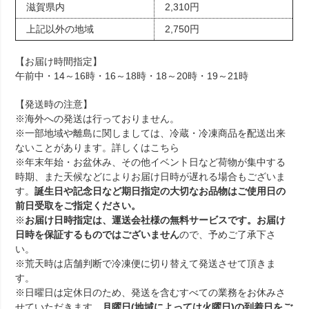
滋賀県内
2,310円
上記以外の地域
2,750円
【お届け時間指定】
午前中・14～16時・16～18時・18～20時・19～21時
【発送時の注意】
※海外への発送は行っておりません。
※一部地域や離島に関しましては、冷蔵・冷凍商品を配送出来
ないことがあります。詳しくは
こちら
※年末年始・お盆休み、その他イベント日など荷物が集中する
時期、また天候などによりお届け日時が遅れる場合もございま
す。
誕生日や記念日など期日指定の大切なお品物はご使用日の
前日受取をご指定ください。
※
お届け日時指定は、運送会社様の無料サービスです。お届け
日時を保証するものではございません
ので、予めご了承下さ
い。
※荒天時は店舗判断で冷凍便に切り替えて発送させて頂きま
す。
※日曜日は定休日のため、発送を含むすべての業務をお休みさ
せていただきます。
月曜日(地域によっては火曜日)の到着日をご