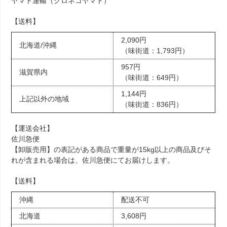
ヤマト運輸（クロネコヤマト）
【送料】
2,090円
北海道/沖縄
（味街道：1,793円）
957円
滋賀県内
（味街道：649円）
1,144円
上記以外の地域
（味街道：836円）
【運送会社】
佐川急便
【卸販売用】の表記がある商品で重量が15kg以上の商品及びそ
れが含まれる場合は、佐川急便にてお届けします。
【送料】
沖縄
配送不可
北海道
3,608円