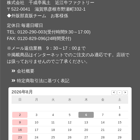
株式会社 千成亭風土 近江牛ファクトリー
〒522-0041 滋賀県彦根市野瀬町332-1
◆外販部直販チーム お客様係
定休日:毎週日曜日
TEL: 0120-290-003(受付時間9:30～17:00)
FAX: 0120-829-096(24時間受付)
※メール返信業務 9：30～17：00まで
※掲載商品はインターネットでのご注文のみ適応です。店頭で
は扱っておりませんのでご了承ください。
会社概要
特定商取引法に基づく表記
2026年8月
日
月
火
水
木
金
土
1
2
3
4
5
6
7
8
9
10
11
12
13
14
15
16
17
18
19
20
21
22
23
24
25
26
27
28
29