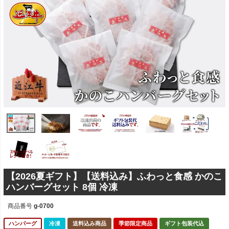
【2026夏ギフト】【送料込み】ふわっと食感 かのこ
ハンバーグセット 8個 冷凍
商品番号
g-0700
ハンバーグ
冷凍
送料込み商品
季節限定商品
ギフト包装代込