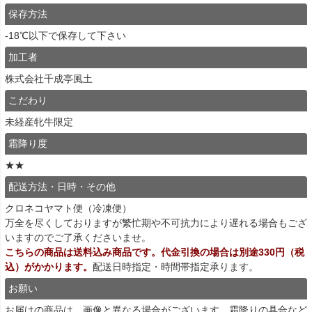
保存方法
-18℃以下で保存して下さい
加工者
株式会社千成亭風土
こだわり
未経産牝牛限定
霜降り度
★★
配送方法・日時・その他
クロネコヤマト便（冷凍便）
万全を尽くしておりますが繁忙期や不可抗力により遅れる場合もござ
いますのでご了承くださいませ。
こちらの商品は送料込み商品です。代金引換の場合は別途330円（税
込）がかかります。
配送日時指定・時間帯指定承ります。
お願い
お届けの商品は、画像と異なる場合がございます。霜降りの具合など