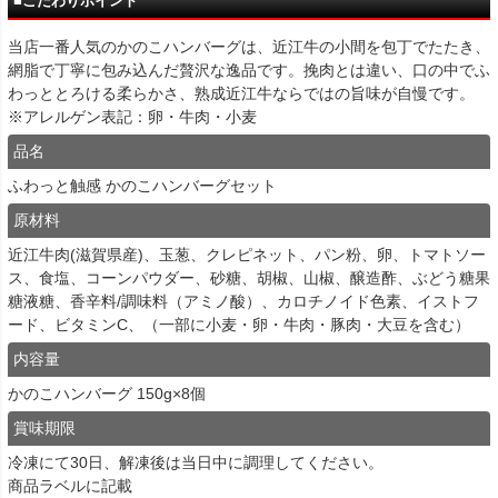
■こだわりポイント
当店一番人気のかのこハンバーグは、近江牛の小間を包丁でたたき、
網脂で丁寧に包み込んだ贅沢な逸品です。挽肉とは違い、口の中でふ
わっととろける柔らかさ、熟成近江牛ならではの旨味が自慢です。
※アレルゲン表記：卵・牛肉・小麦
品名
ふわっと触感 かのこハンバーグセット
原材料
近江牛肉(滋賀県産)、玉葱、クレピネット、パン粉、卵、トマトソー
ス、食塩、コーンパウダー、砂糖、胡椒、山椒、醸造酢、ぶどう糖果
糖液糖、香辛料/調味料（アミノ酸）、カロチノイド色素、イストフ
ード、ビタミンC、（一部に小麦・卵・牛肉・豚肉・大豆を含む）
内容量
かのこハンバーグ 150g×8個
賞味期限
冷凍にて30日、解凍後は当日中に調理してください。
商品ラベルに記載