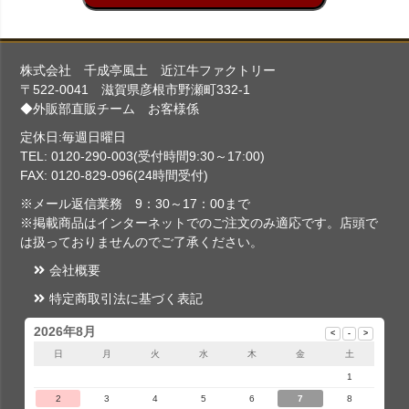
株式会社 千成亭風土 近江牛ファクトリー
〒522-0041 滋賀県彦根市野瀬町332-1
◆外販部直販チーム お客様係
定休日:毎週日曜日
TEL: 0120-290-003(受付時間9:30～17:00)
FAX: 0120-829-096(24時間受付)
※メール返信業務 9：30～17：00まで
※掲載商品はインターネットでのご注文のみ適応です。店頭で
は扱っておりませんのでご了承ください。
会社概要
特定商取引法に基づく表記
2026年8月
日
月
火
水
木
金
土
1
2
3
4
5
6
7
8