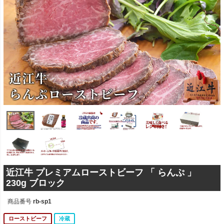
近江牛 プレミアムローストビーフ 「 らんぷ 」
230g ブロック
商品番号
rb-sp1
ローストビーフ
冷蔵