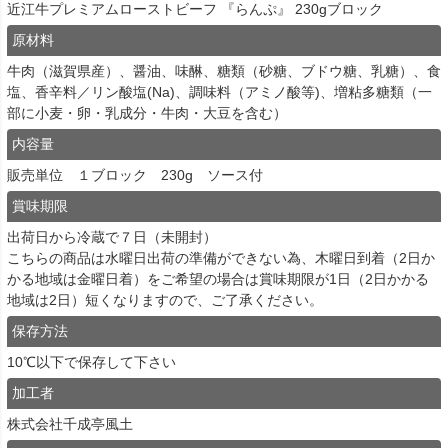
近江牛プレミアムローストビーフ 『らんぷ』 230gブロック
原材料
牛肉（滋賀県産）、醤油、味醂、糖類（砂糖、ブドウ糖、乳糖）、食
塩、香辛料／リン酸塩(Na)、調味料（アミノ酸等)、増粘多糖類（一
部に小麦・卵・乳成分・牛肉・大豆を含む）
内容量
販売単位 １ブロック 230g ソース付
賞味期限
出荷日から冷蔵で７日（未開封）
こちらの商品は水曜日出荷の準備ができない為、木曜日到着（2日か
かる地域は金曜日着）をご希望の場合は賞味期限が1日（2日かかる
地域は2日）短くなりますので、ご了承ください。
保存方法
10℃以下で保存して下さい
加工者
株式会社千成亭風土