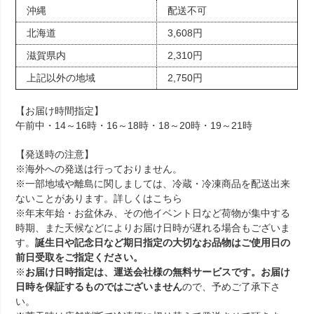
沖縄
配送不可
北海道
3,608円
滋賀県内
2,310円
上記以外の地域
2,750円
【お届け時間指定】
午前中・14～16時・16～18時・18～20時・19～21時
【発送時の注意】
※海外への発送は行っておりません。
※一部地域や離島に関しましては、冷蔵・冷凍商品を配送出来
ないことがあります。詳しくは
こちら
※年末年始・お盆休み、その他イベント日など荷物が集中する
時期、また天候などによりお届け日時が遅れる場合もございま
す。
誕生日や記念日など期日指定の大切なお品物はご使用日の
前日受取をご指定ください。
※
お届け日時指定は、運送会社様の無料サービスです。お届け
日時を保証するものではございません
ので、予めご了承下さ
い。