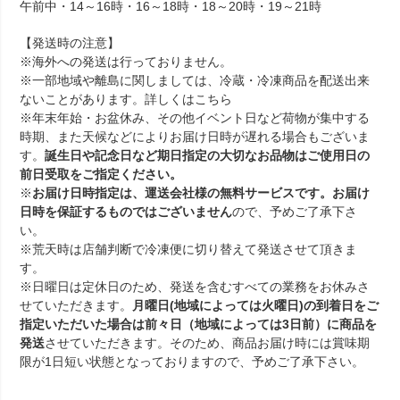
午前中・14～16時・16～18時・18～20時・19～21時
【発送時の注意】
※海外への発送は行っておりません。
※一部地域や離島に関しましては、冷蔵・冷凍商品を配送出来
ないことがあります。詳しくは
こちら
※年末年始・お盆休み、その他イベント日など荷物が集中する
時期、また天候などによりお届け日時が遅れる場合もございま
す。
誕生日や記念日など期日指定の大切なお品物はご使用日の
前日受取をご指定ください。
※
お届け日時指定は、運送会社様の無料サービスです。お届け
日時を保証するものではございません
ので、予めご了承下さ
い。
※荒天時は店舗判断で冷凍便に切り替えて発送させて頂きま
す。
※日曜日は定休日のため、発送を含むすべての業務をお休みさ
せていただきます。
月曜日(地域によっては火曜日)の到着日をご
指定いただいた場合は前々日（地域によっては3日前）に商品を
発送
させていただきます。そのため、商品お届け時には賞味期
限が1日短い状態となっておりますので、予めご了承下さい。