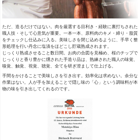
ただ、造るだけではない。肉を厳選する目利き・経験に裏打ちされた
職人技・そして心意気が重要。一本一本、原料肉のキメ・締り・脂質
をチェックし仕込みに入る。美味しさを閉じ込めるように、手早く整
形処理を行い丹念に塩漬をほどこし貯蔵熟成されます。
じっくり熟成させること数日間。お肉の合図を見極め、桜のチップで
じっくりと香り豊かに燻された手造り品は、熟練された職人の味覚、
嗅覚、触覚、視覚、聴覚、全てを研ぎ澄まして仕上げる。
手間をかけることで美味しさを引き出す。効率化は求めない。余分な
作業はない。人が手を加えることで隠し味の「心」という調味料が本
物の味を引き出してくれるのです。