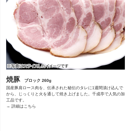
焼豚
ブロック 260g
国産豚肩ロース肉を、伝承された秘伝のタレに1週間漬け込んで
から、じっくりと火を通して焼き上げました。千成亭で人気の加
工品です。
→ 詳細はこちら