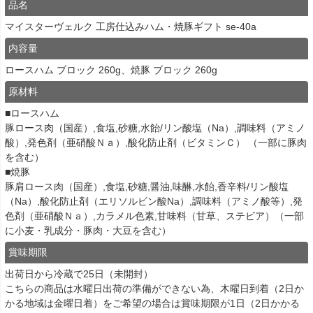
品名
マイスターヴェルク 工房仕込みハム・焼豚ギフト se-40a
内容量
ロースハム ブロック 260g、焼豚 ブロック 260g
原材料
■ロースハム
豚ロース肉（国産）,食塩,砂糖,水飴/リン酸塩（Na）,調味料（アミノ
酸）,発色剤（亜硝酸Ｎａ）,酸化防止剤（ビタミンＣ） （一部に豚肉
を含む）
■焼豚
豚肩ロース肉（国産）,食塩,砂糖,醤油,味醂,水飴,香辛料/リン酸塩
（Na）,酸化防止剤（エリソルビン酸Na）,調味料（アミノ酸等）,発
色剤（亜硝酸Ｎａ）,カラメル色素,甘味料（甘草、ステビア）（一部
に小麦・乳成分・豚肉・大豆を含む）
賞味期限
出荷日から冷蔵で25日（未開封）
こちらの商品は水曜日出荷の準備ができない為、木曜日到着（2日か
かる地域は金曜日着）をご希望の場合は賞味期限が1日（2日かかる