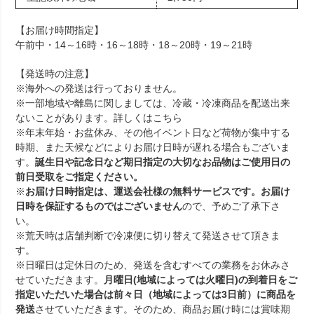
【お届け時間指定】
午前中・14～16時・16～18時・18～20時・19～21時
【発送時の注意】
※海外への発送は行っておりません。
※一部地域や離島に関しましては、冷蔵・冷凍商品を配送出来
ないことがあります。詳しくは
こちら
※年末年始・お盆休み、その他イベント日など荷物が集中する
時期、また天候などによりお届け日時が遅れる場合もございま
す。
誕生日や記念日など期日指定の大切なお品物はご使用日の
前日受取をご指定ください。
※
お届け日時指定は、運送会社様の無料サービスです。お届け
日時を保証するものではございません
ので、予めご了承下さ
い。
※荒天時は店舗判断で冷凍便に切り替えて発送させて頂きま
す。
※日曜日は定休日のため、発送を含むすべての業務をお休みさ
せていただきます。
月曜日(地域によっては火曜日)の到着日をご
指定いただいた場合は前々日（地域によっては3日前）に商品を
発送
させていただきます。そのため、商品お届け時には賞味期