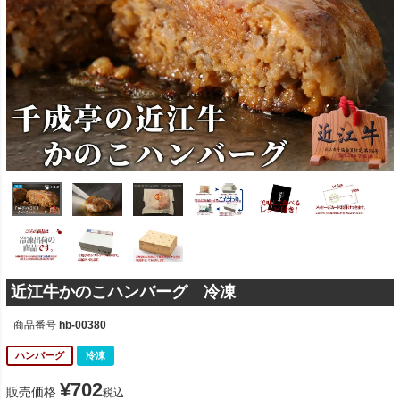
近江牛かのこハンバーグ 冷凍
商品番号
hb-00380
ハンバーグ
冷凍
¥
702
販売価格
税込