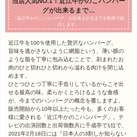
当店人気NO.1！近江牛かのこハンバー
グが出来るまで…
「近江牛かのこハンバーグ」が出来上がるまでを動画で紹
介します。
近江牛を100％使用した贅沢なハンバーグ。
旨味を逃がさないように網脂という、薄い膜の
ような脂を丁寧に包み込むことで、刻まれたお
肉のひと切れひと切れから溢れる肉汁を閉じ込
めます。
ひとつひとつ丁寧に手造りしているからこそ出
せる最高の味。柔らかくとろけるような食感
が、今までのハンバーグの概念を覆しますよ。
販売開始から10年以上たった今も、多くのお客
様に愛される「近江牛かのこハンバーグ」。テ
レビの出演回数と出荷個数共に千成亭で1位で、
2021年2月18日には『日本人の3割しか知らない