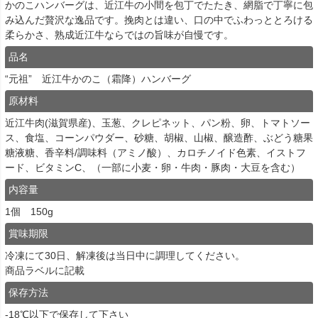
かのこハンバーグは、近江牛の小間を包丁でたたき、網脂で丁寧に包
み込んだ贅沢な逸品です。挽肉とは違い、口の中でふわっととろける
柔らかさ、熟成近江牛ならではの旨味が自慢です。
品名
“元祖” 近江牛かのこ（霜降）ハンバーグ
原材料
近江牛肉(滋賀県産)、玉葱、クレピネット、パン粉、卵、トマトソー
ス、食塩、コーンパウダー、砂糖、胡椒、山椒、醸造酢、ぶどう糖果
糖液糖、香辛料/調味料（アミノ酸）、カロチノイド色素、イストフ
ード、ビタミンC、（一部に小麦・卵・牛肉・豚肉・大豆を含む）
内容量
1個 150g
賞味期限
冷凍にて30日、解凍後は当日中に調理してください。
商品ラベルに記載
保存方法
-18℃以下で保存して下さい