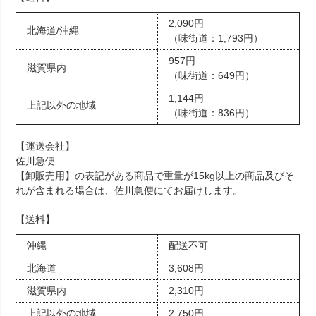
2,090円
北海道/沖縄
（味街道：1,793円）
957円
滋賀県内
（味街道：649円）
1,144円
上記以外の地域
（味街道：836円）
【運送会社】
佐川急便
【卸販売用】の表記がある商品で重量が15kg以上の商品及びそ
れが含まれる場合は、佐川急便にてお届けします。
【送料】
沖縄
配送不可
北海道
3,608円
滋賀県内
2,310円
上記以外の地域
2,750円