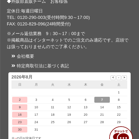
◆外販部直販チーム お客様係
定休日:毎週日曜日
TEL: 0120-290-003(受付時間9:30～17:00)
FAX: 0120-829-096(24時間受付)
※メール返信業務 9：30～17：00まで
※掲載商品はインターネットでのご注文のみ適応です。店頭で
は扱っておりませんのでご了承ください。
会社概要
特定商取引法に基づく表記
2026年8月
日
月
火
水
木
金
土
1
2
3
4
5
6
7
8
9
10
11
12
13
14
15
16
17
18
19
20
21
22
23
24
25
26
27
28
29
30
31
※
■
の日が定休日です