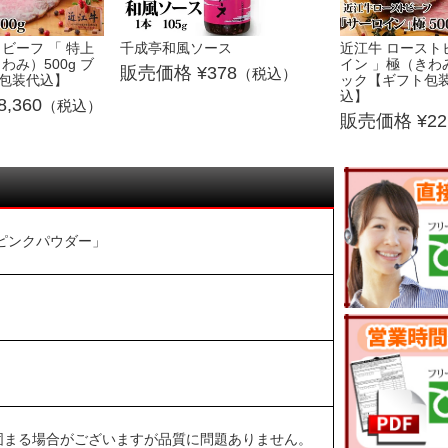
ビーフ 「 特上
千成亭和風ソース
近江牛 ロースト
わみ）500g ブ
イン 」極（きわみ
378
（税込）
包装代込】
ック【ギフト包
込】
8,360
（税込）
22
ピンクパウダー」
固まる場合がございますが品質に問題ありません。