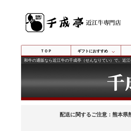
ＴＯＰ
ギフトにおすすめ
和牛の通販なら近江牛の千成亭（せんなりてい）で。近江
配送に関するご注意：熊本県