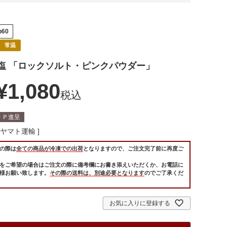
p60
常温
塩 「ロックソルト・ピンクパウダー」
¥
1,080
税込
0
Ｐ進呈
ヤマト運輸
の際は
全ての商品が冷凍での出荷
となりますので、ご注文完了前に再度ご
をご希望の場合はご注文の際に備考欄にお書き添えいただくか、お電話に
様お願い致します。
その際の送料は、別途必要となります
のでご了承くだ
お気に入りに登録する