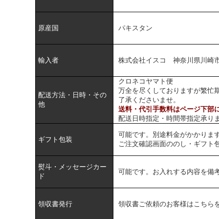
原産国
パキスタン
輸入者
株式会社イスコ 神奈川県川崎市
クロネコヤマト便
万全を尽くしておりますが繁忙
配送方法・日時・その
了承くださいませ。
他
送料・代引手数料はページ下部
配送日時指定・時間帯指定承り
可能です。別途料金がかかりま
ギフト包装
ご注文確認画面ののし・ギフト
熨斗・メッセージカー
可能です。お入れする内容を備
ド
領収書発行
領収書ご依頼のお客様は
こちら