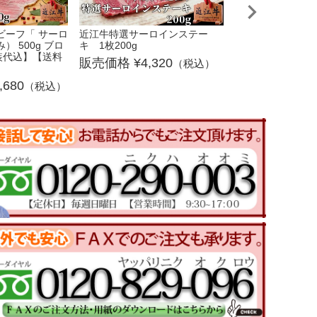
ビーフ「 サーロ
近江牛特選サーロインステー
ロースハム 250g
） 500g ブロ
キ 1枚200g
1,5
装代込】【送料
4,320
（税込）
,680
（税込）