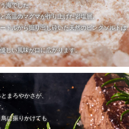
う海でした。
と高温のマグマが作り上げた岩塩層。
ートルから掘り出し砕いた天然のピンクソルトは
。
優しい風味が口に広がります。
みとまろやかさが、
す。
き鳥に振りかけても