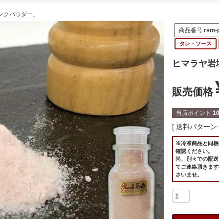
ンクパウダー」
商品番号
rsm-
タレ・ソース
ヒマラヤ岩
販売価格
当店ポイント
1
送料パターン
※冷凍商品と同梱
確認ください。
尚、別々での配送
てご連絡頂きます
さいませ。