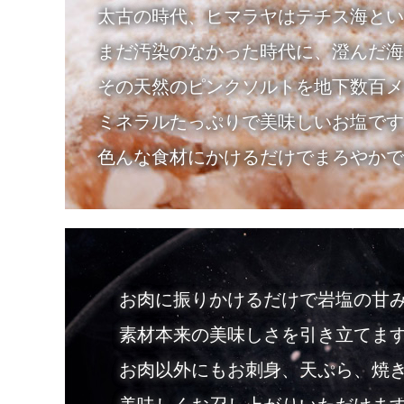
太古の時代、ヒマラヤはテチス海とい
まだ汚染のなかった時代に、澄んだ海
その天然のピンクソルトを地下数百メ
ミネラルたっぷりで美味しいお塩です
色んな食材にかけるだけでまろやかで
お肉に振りかけるだけで岩塩の甘
素材本来の美味しさを引き立てま
お肉以外にもお刺身、天ぷら、焼