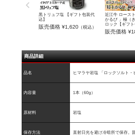
黒トリュフ塩 【ギフト包装代
近江牛 ロースト
込】
かるび 」極（き
ロック【ギフト
1,620
（税込）
1
商品詳細
品名
ヒマラヤ岩塩 「ロックソルト・
内容量
1本（60g）
原材料
岩塩
保存方法
直射日光を避け冷暗所で保存。