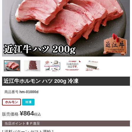
近江牛ホルモン ハツ 200g 冷凍
商品番号
hm-01000d
ホルモン
冷凍
¥
864
販売価格
税込
当店ポイント
8
Ｐ進呈
送料パターン
ヤマト運輸