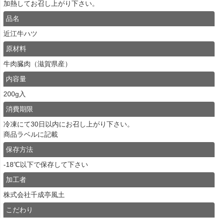
加熱してお召し上がり下さい。
品名
近江牛ハツ
原材料
牛肉臓肉（滋賀県産）
内容量
200g入
消費期限
冷凍にて30日以内にお召し上がり下さい。
商品ラベルに記載
保存方法
-18℃以下で保存して下さい
加工者
株式会社千成亭風土
こだわり