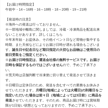
【お届け時間指定】
午前中・14～16時・16～18時・18～20時・19～21時
【発送時の注意】
※海外への発送は行っておりません。
※一部地域や離島に関しましては、冷蔵・冷凍商品を配送出来
ないことがあります。詳しくは
こちら
※年末年始・お盆休み、その他イベント日など荷物が集中する
時期、また天候などによりお届け日時が遅れる場合もございま
す。
誕生日や記念日など期日指定の大切なお品物はご使用日の
前日受取をご指定ください。
※
お届け日時指定は、運送会社様の無料サービスです。お届け
日時を保証するものではございません
ので、予めご了承下さ
い。
※荒天時は店舗判断で冷凍便に切り替えて発送させて頂きま
す。
※日曜日は定休日のため、発送を含むすべての業務をお休みさ
せていただきます。
月曜日(地域によっては火曜日)の到着日をご
指定いただいた場合は前々日（地域によっては3日前）に商品を
発送
させていただきます。そのため、商品お届け時には賞味期
限が1日短い状態となっておりますので、予めご了承下さい。