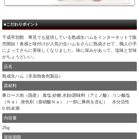
■こだわりポイント
千成亭別館 華見でも提供している熟成生ハムをインターネットで販
売開始！食感と味付けが人気の生ハムをさらに熟成させて、職人の手
によってさらに美味しくなりました。味に深みがあって、塩味と甘味
がちょうどいい。
品名
熟成生ハム（非加熱食肉製品）
原材料
豚ロース肉（国産）,食塩,砂糖,水飴/調味料（アミノ酸）,リン酸塩
（Ｎａ）,発色剤（亜硝酸Ｎａ）（一部に豚肉を含む） 水分活性
0.95未満
内容量
25g
賞味期限