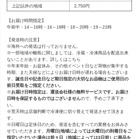
上記以外の地域
2,750円
【お届け時間指定】
午前中・14～16時・16～18時・18～20時・19～21時
【発送時の注意】
※海外への発送は行っておりません。
※一部地域や離島に関しましては、冷蔵・冷凍商品を配送出来
ないことがあります。詳しくは
こちら
※年末年始・お盆休み、その他イベント日など荷物が集中する
時期、また天候などによりお届け日時が遅れる場合もございま
す。
誕生日や記念日など期日指定の大切なお品物はご使用日の
前日受取をご指定ください。
※
お届け日時指定は、運送会社様の無料サービスです。お届け
日時を保証するものではございません
ので、予めご了承下さ
い。
※荒天時は店舗判断で冷凍便に切り替えて発送させて頂きま
す。
※日曜日は定休日のため、発送を含むすべての業務をお休みさ
せていただきます。
月曜日(地域によっては火曜日)の到着日をご
指定いただいた場合は前々日（地域によっては3日前）に商品を