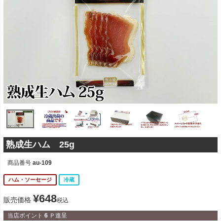
熟成生ハム 25g
商品番号
au-109
ハム・ソーセージ
冷蔵
¥
648
販売価格
税込
当店ポイント
6
Ｐ進呈