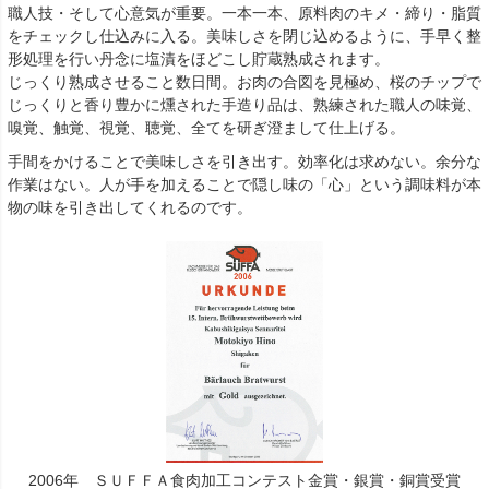
職人技・そして心意気が重要。一本一本、原料肉のキメ・締り・脂質
をチェックし仕込みに入る。美味しさを閉じ込めるように、手早く整
形処理を行い丹念に塩漬をほどこし貯蔵熟成されます。
じっくり熟成させること数日間。お肉の合図を見極め、桜のチップで
じっくりと香り豊かに燻された手造り品は、熟練された職人の味覚、
嗅覚、触覚、視覚、聴覚、全てを研ぎ澄まして仕上げる。
手間をかけることで美味しさを引き出す。効率化は求めない。余分な
作業はない。人が手を加えることで隠し味の「心」という調味料が本
物の味を引き出してくれるのです。
2006年 ＳＵＦＦＡ食肉加工コンテスト金賞・銀賞・銅賞受賞