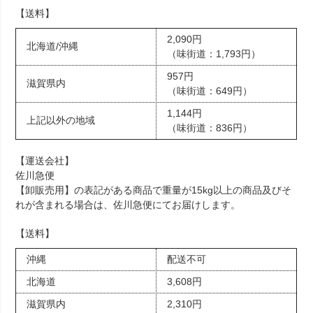
【送料】
2,090円
北海道/沖縄
（味街道：1,793円）
957円
滋賀県内
（味街道：649円）
1,144円
上記以外の地域
（味街道：836円）
【運送会社】
佐川急便
【卸販売用】の表記がある商品で重量が15kg以上の商品及びそ
れが含まれる場合は、佐川急便にてお届けします。
【送料】
沖縄
配送不可
北海道
3,608円
滋賀県内
2,310円