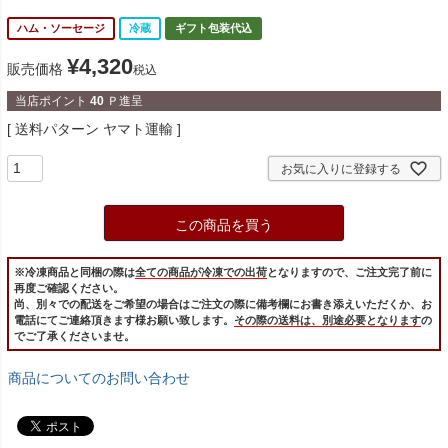
ハム・ソーセージ
冷蔵
ギフト包装代込
¥
4,320
販売価格
税込
当店ポイント
40
Ｐ進呈
送料パターン
ヤマト運輸
お気に入りに登録する
この商品を買う
※冷凍商品と同梱の際は
全ての商品が冷凍での出荷
となりますので、ご注文完了前に
再度ご確認ください。
尚、別々での配送をご希望の場合はご注文の際に備考欄にお書き添えいただくか、お
電話にてご連絡頂きます様お願い致します。
その際の送料は、別途必要となります
の
でご了承くださいませ。
商品についてのお問い合わせ