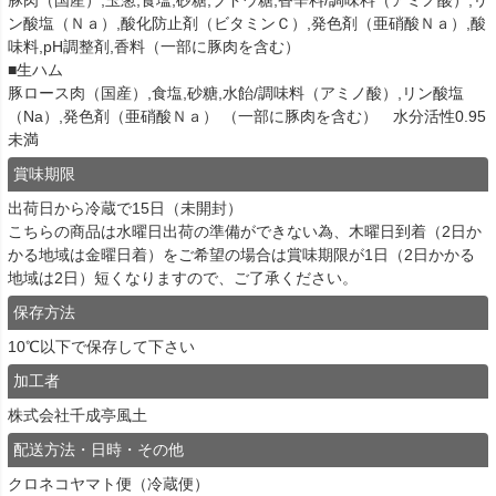
豚肉（国産）,玉葱,食塩,砂糖,ブドウ糖,香辛料/調味料（アミノ酸）,リ
ン酸塩（Ｎａ）,酸化防止剤（ビタミンＣ）,発色剤（亜硝酸Ｎａ）,酸
味料,pH調整剤,香料（一部に豚肉を含む）
■生ハム
豚ロース肉（国産）,食塩,砂糖,水飴/調味料（アミノ酸）,リン酸塩
（Na）,発色剤（亜硝酸Ｎａ） （一部に豚肉を含む） 水分活性0.95
未満
賞味期限
出荷日から冷蔵で15日（未開封）
こちらの商品は水曜日出荷の準備ができない為、木曜日到着（2日か
かる地域は金曜日着）をご希望の場合は賞味期限が1日（2日かかる
地域は2日）短くなりますので、ご了承ください。
保存方法
10℃以下で保存して下さい
加工者
株式会社千成亭風土
配送方法・日時・その他
クロネコヤマト便（冷蔵便）