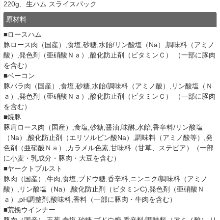
220g、生ハム スライスパック
原材料
■ロースハム
豚ロース肉（国産）,食塩,砂糖,水飴/リン酸塩（Na）,調味料（アミノ
酸）,発色剤（亜硝酸Ｎａ）,酸化防止剤（ビタミンＣ） （一部に豚肉
を含む）
■ベーコン
豚バラ肉（国産）,食塩,砂糖,水飴/調味料（アミノ酸）,リン酸塩（Ｎ
ａ）,発色剤（亜硝酸Ｎａ）,酸化防止剤（ビタミンＣ） （一部に豚肉
を含む）
■焼豚
豚肩ロース肉（国産）,食塩,砂糖,醤油,味醂,水飴,香辛料/リン酸塩
（Na）,酸化防止剤（エリソルビン酸Na）,調味料（アミノ酸等）,発
色剤（亜硝酸Ｎａ）,カラメル色素,甘味料（甘草、ステビア）（一部
に小麦・乳成分・豚肉・大豆を含む）
■ヤークトブルスト
豚肉（国産）,牛肉,食塩,ブドウ糖,香辛料,ニンニク/調味料（アミノ
酸）,リン酸塩（Na）,酸化防止剤（ビタミンC),発色剤（亜硝酸Ｎ
ａ）,pH調整剤,酸味料,香料（一部に豚肉・牛肉を含む）
■荒挽ウインナー