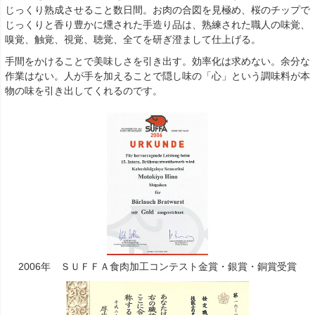
じっくり熟成させること数日間。お肉の合図を見極め、桜のチップで
じっくりと香り豊かに燻された手造り品は、熟練された職人の味覚、
嗅覚、触覚、視覚、聴覚、全てを研ぎ澄まして仕上げる。
手間をかけることで美味しさを引き出す。効率化は求めない。余分な
作業はない。人が手を加えることで隠し味の「心」という調味料が本
物の味を引き出してくれるのです。
2006年 ＳＵＦＦＡ食肉加工コンテスト金賞・銀賞・銅賞受賞