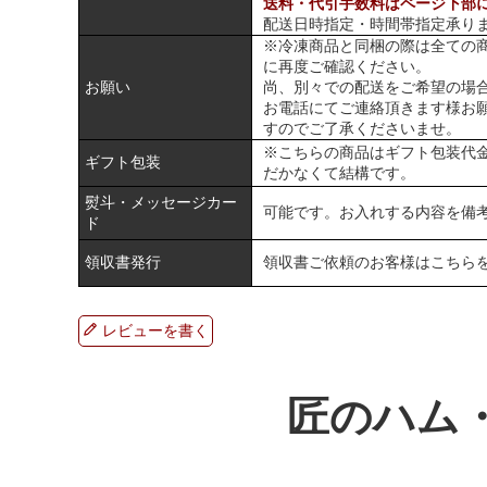
送料・代引手数料はページ下部
配送日時指定・時間帯指定承り
※冷凍商品と同梱の際は全ての
に再度ご確認ください。
お願い
尚、別々での配送をご希望の場
お電話にてご連絡頂きます様お
すのでご了承くださいませ。
※こちらの商品はギフト包装代
ギフト包装
だかなくて結構です。
熨斗・メッセージカー
可能です。お入れする内容を備
ド
領収書発行
領収書ご依頼のお客様は
こちら
レビューを書く
匠のハム・ソ