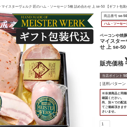
マイスターヴェルク 匠のハム・ソーセージ 5種 詰め合わせ 上 se-50 【ギフト包
商品番号
se-5
ハム・ソーセー
ベーコンや焼
マイスター
せ 上 se-
販売価格
当店ポイント
5
送料パターン
※冷凍商品と同梱
確認ください。
尚、別々での配送
てご連絡頂きます
さいませ。