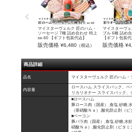
マイスターヴェルク 匠のハム・
マイスターヴェ
ソーセージ 7種 詰め合わせ 特上
ブル 6種 詰め合わ
se-60 【ギフト包装代込】
【ギフト包装代
6,480
4
（税込）
商品詳細
品名
マイスターヴェルク 匠のハム・ソー
ロースハム スライスパック、ベーコ
内容量
リカリオナー スライスパック、チ
■ロースハム
豚ロース肉（国産）,食塩,砂糖,
（亜硝酸Ｎａ）,酸化防止剤（ビ
■ベーコン
豚バラ肉（国産）,食塩,砂糖,水
硝酸Ｎａ）,酸化防止剤（ビタミ