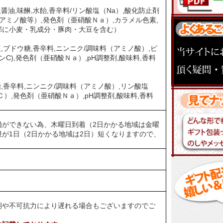
醤油,味醂,水飴,香辛料/リン酸塩（Na）,酸化防止剤
アミノ酸等）,発色剤（亜硝酸Ｎａ）,カラメル色素,
部に小麦・乳成分・豚肉・大豆を含む）
塩,ブドウ糖,香辛料,ニンニク/調味料（アミノ酸）,ピ
C),発色剤（亜硝酸Ｎａ）,pH調整剤,酸味料,香料
糖,香辛料,ニンニク/調味料（アミノ酸）,リン酸塩
）,発色剤（亜硝酸Ｎａ）,pH調整剤,酸味料,香料
）
備ができない為、木曜日到着（2日かかる地域は金曜
が1日（2日かかる地域は2日）短くなりますので、
期や不可抗力により遅れる場合もございますのでご