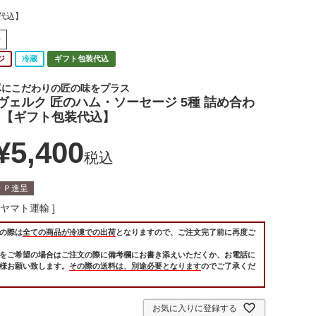
装代込】
0
ジ
冷蔵
ギフト包装代込
豚にこだわりの匠の味をプラス
ヴェルク 匠のハム・ソーセージ 5種 詰め合わ
50 【ギフト包装代込】
¥
5,400
税込
0
Ｐ進呈
ヤマト運輸
の際は
全ての商品が冷凍での出荷
となりますので、ご注文完了前に再度ご
をご希望の場合はご注文の際に備考欄にお書き添えいただくか、お電話に
様お願い致します。
その際の送料は、別途必要となります
のでご了承くだ
お気に入りに登録する