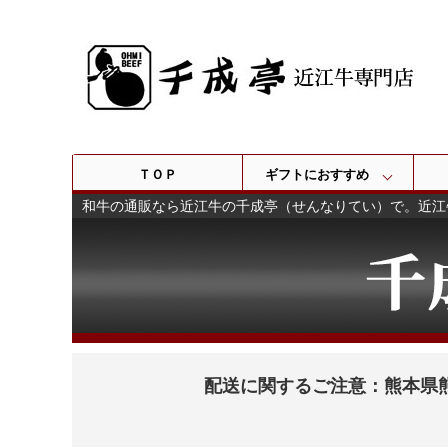
ＴＯＰ
ギフトにおすすめ
和牛の通販なら近江牛の千成亭（せんなりてい）で。近江
配送に関するご注意：熊本県