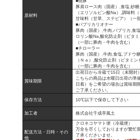
■焼豚
豚肩ロース肉（国産）,食塩,砂糖,
（エリソルビン酸Na）,調味料（
原材料
甘味料（甘草、ステビア）（一
■パプリカリオナー
豚肉（国産）,牛肉,パプリカ,食
ロリン酸Na,酸化防止剤（ビタミン
（一部に豚肉・牛肉を含む）
■チローラー
豚肉（国産）,牛肉,食塩,ブドウ
（Ｎａ）,酸化防止剤（ビタミンＣ
（一部に豚肉・牛肉を含む）
出荷日から冷蔵で15日（未開封
こちらの商品は水曜日出荷の準
賞味期限
日着）をご希望の場合は賞味期限
ご了承ください。
保存方法
10℃以下で保存して下さい
加工者
株式会社千成亭風土
クロネコヤマト便（冷蔵便）
万全を尽くしておりますが繁忙
配送方法・日時・その
了承くださいませ。
他