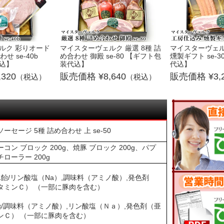
ルク 彩りオード
マイスターヴェルク 厳選 8種 詰
マイスターヴェル
せ se-40b
め合わせ 御殿 se-80 【ギフト包
燻製ギフト se-
込】
装代込】
代込】
,320
8,640
3,
（税込）
（税込）
セージ 5種 詰め合わせ 上 se-50
ン ブロック 200g、焼豚 ブロック 200g、パプ
ローラー 200g
水飴/リン酸塩（Na）,調味料（アミノ酸）,発色剤
タミンＣ） （一部に豚肉を含む）
飴/調味料（アミノ酸）,リン酸塩（Ｎａ）,発色剤（亜
ンＣ） （一部に豚肉を含む）