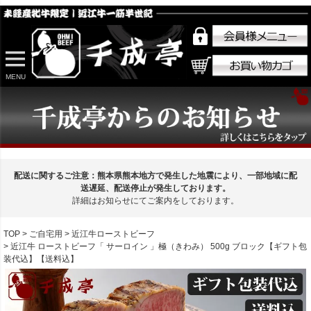
MENU
配送に関するご注意：熊本県熊本地方で発生した地震により、一部地域に配
送遅延、配送停止が発生しております。
詳細はお知らせにてご案内をしております。
TOP
ご自宅用
近江牛ローストビーフ
近江牛 ローストビーフ「 サーロイン 」極（きわみ） 500g ブロック【ギフト包
装代込】【送料込】