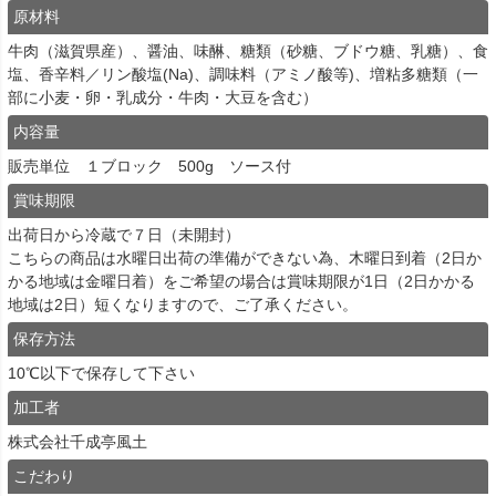
原材料
牛肉（滋賀県産）、醤油、味醂、糖類（砂糖、ブドウ糖、乳糖）、食
塩、香辛料／リン酸塩(Na)、調味料（アミノ酸等)、増粘多糖類（一
部に小麦・卵・乳成分・牛肉・大豆を含む）
内容量
販売単位 １ブロック 500g ソース付
賞味期限
出荷日から冷蔵で７日（未開封）
こちらの商品は水曜日出荷の準備ができない為、木曜日到着（2日か
かる地域は金曜日着）をご希望の場合は賞味期限が1日（2日かかる
地域は2日）短くなりますので、ご了承ください。
保存方法
10℃以下で保存して下さい
加工者
株式会社千成亭風土
こだわり