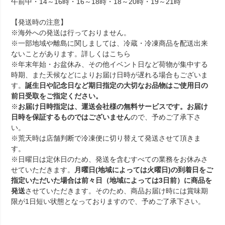
午前中・14～16時・16～18時・18～20時・19～21時
【発送時の注意】
※海外への発送は行っておりません。
※一部地域や離島に関しましては、冷蔵・冷凍商品を配送出来
ないことがあります。詳しくは
こちら
※年末年始・お盆休み、その他イベント日など荷物が集中する
時期、また天候などによりお届け日時が遅れる場合もございま
す。
誕生日や記念日など期日指定の大切なお品物はご使用日の
前日受取をご指定ください。
※
お届け日時指定は、運送会社様の無料サービスです。お届け
日時を保証するものではございません
ので、予めご了承下さ
い。
※荒天時は店舗判断で冷凍便に切り替えて発送させて頂きま
す。
※日曜日は定休日のため、発送を含むすべての業務をお休みさ
せていただきます。
月曜日(地域によっては火曜日)の到着日をご
指定いただいた場合は前々日（地域によっては3日前）に商品を
発送
させていただきます。そのため、商品お届け時には賞味期
限が1日短い状態となっておりますので、予めご了承下さい。