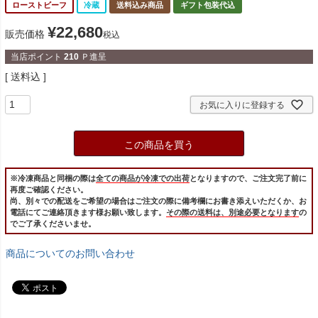
ローストビーフ
冷蔵
送料込み商品
ギフト包装代込
¥
22,680
販売価格
税込
当店ポイント
210
Ｐ進呈
送料込
お気に入りに登録する
この商品を買う
※冷凍商品と同梱の際は
全ての商品が冷凍での出荷
となりますので、ご注文完了前に
再度ご確認ください。
尚、別々での配送をご希望の場合はご注文の際に備考欄にお書き添えいただくか、お
電話にてご連絡頂きます様お願い致します。
その際の送料は、別途必要となります
の
でご了承くださいませ。
商品についてのお問い合わせ