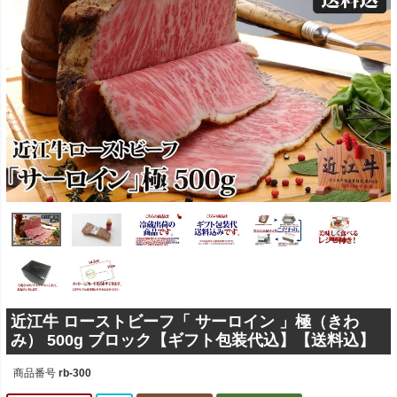
近江牛 ローストビーフ「 サーロイン 」極（きわ
み） 500g ブロック【ギフト包装代込】【送料込】
商品番号
rb-300