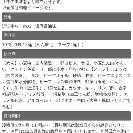
江牛の風味をより際立たせます。
※画像は調理イメージです。
品名
近江牛らーめん 濃厚醤油味
内容量
10袋（1袋 125g（めん80ｇ、スープ45g））
原材料
【めん】小麦粉（国内製造）、卵白粉末、食塩、小麦たん白/かんす
い、クチナシ色素、（一部に小麦・卵を含む）【スープ】しょうゆ
（国内製造）、食塩、ビーフオイル、砂糖、豚脂、ビーフエキス、大
豆蛋白加水分解物、ビーフエキス味調味料、野菜（玉葱、にんに
く）、牛肉（近江牛）、植物油脂、カツオエキス、リンゴ酢、香辛
料/調味料（アミノ酸等）、増粘剤（加工でん粉、増粘多糖類）、カ
ラメル色素、アルコール（一部に小麦・牛肉・大豆・豚肉・りんごを
含む）
賞味期限
冷暗所で8ヶ月（未開封）（賞味期限は製造日からの起算となりま
す。お届けは2カ月以降の商品をお届けいたします。直射日光を避け