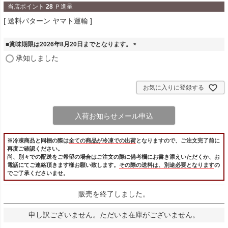
当店ポイント
28
Ｐ進呈
送料パターン
ヤマト運輸
■賞味期限は2026年8月20日までとなります。
(
承知しました
必
須
)
お気に入りに登録する
入荷お知らせメール申込
※冷凍商品と同梱の際は
全ての商品が冷凍での出荷
となりますので、ご注文完了前に
再度ご確認ください。
尚、別々での配送をご希望の場合はご注文の際に備考欄にお書き添えいただくか、お
電話にてご連絡頂きます様お願い致します。
その際の送料は、別途必要となります
の
でご了承くださいませ。
販売を終了しました。
申し訳ございません。ただいま在庫がございません。