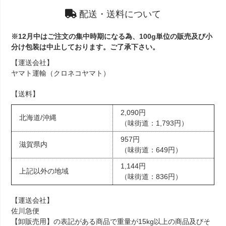
配送・送料について
※12月中はご注文の集中時期になる為、100g単位の販売及び小
分け包装は中止しております。ご了承下さい。
【運送会社】
ヤマト運輸（クロネコヤマト）
【送料】
2,090円
北海道/沖縄
（味街道：1,793円）
957円
滋賀県内
（味街道：649円）
1,144円
上記以外の地域
（味街道：836円）
【運送会社】
佐川急便
【卸販売用】の表記がある商品で重量が15kg以上の商品及びそ