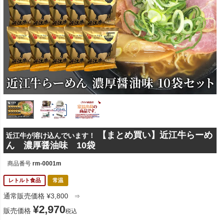
【まとめ買い】近江牛らーめ
近江牛が溶け込んでいます！
ん 濃厚醤油味 10袋
商品番号
rm-0001m
レトルト食品
常温
通常販売価格
¥
3,800
⇒
¥
2,970
販売価格
税込