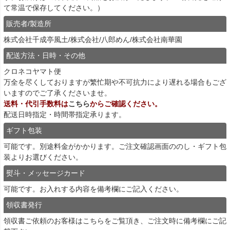
て常温で保存してください。）
販売者/製造所
株式会社千成亭風土/株式会社/八郎めん/株式会社南華園
配送方法・日時・その他
クロネコヤマト便
万全を尽くしておりますが繁忙期や不可抗力により遅れる場合もござ
いますのでご了承くださいませ。
送料・代引手数料は
こちら
からご確認ください。
配送日時指定・時間帯指定承ります。
ギフト包装
可能です。別途料金がかかります。ご注文確認画面ののし・ギフト包
装よりお選びください。
熨斗・メッセージカード
可能です。お入れする内容を備考欄にご記入ください。
領収書発行
領収書ご依頼のお客様は
こちら
をご覧頂き、ご注文時に備考欄にご記