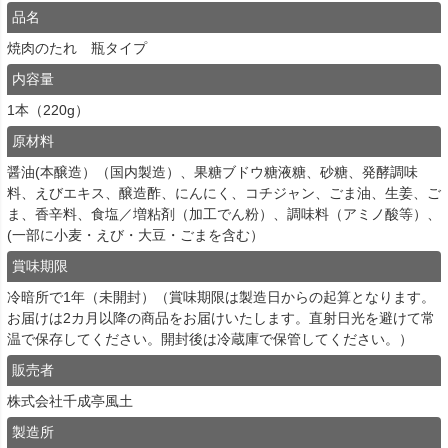
品名
焼肉のたれ 瓶タイプ
内容量
1本（220g）
原材料
醤油(本醸造）（国内製造）、果糖ブドウ糖液糖、砂糖、発酵調味
料、えびエキス、醸造酢、にんにく、コチジャン、ごま油、生姜、ご
ま、香辛料、食塩／増粘剤（加工でん粉）、調味料（アミノ酸等）、
(一部に小麦・えび・大豆・ごまを含む）
賞味期限
冷暗所で1年（未開封）（賞味期限は製造日からの起算となります。
お届けは2カ月以降の商品をお届けいたします。直射日光を避けて常
温で保存してください。開封後は冷蔵庫で保管してください。）
販売者
株式会社千成亭風土
製造所