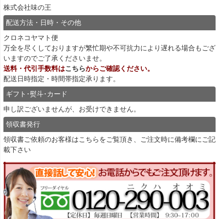
株式会社味の王
配送方法・日時・その他
クロネコヤマト便
万全を尽くしておりますが繁忙期や不可抗力により遅れる場合もござ
いますのでご了承くださいませ。
送料・代引手数料は
こちら
からご確認ください。
配送日時指定・時間帯指定承ります。
ギフト･熨斗･カード
申し訳ございませんが、お受けできません。
領収書発行
領収書ご依頼のお客様は
こちら
をご覧頂き、ご注文時に備考欄にご記
載下さい