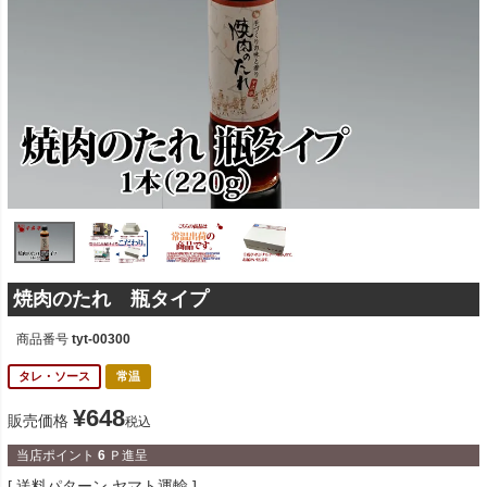
焼肉のたれ 瓶タイプ
商品番号
tyt-00300
タレ・ソース
常温
¥
648
販売価格
税込
当店ポイント
6
Ｐ進呈
送料パターン
ヤマト運輸