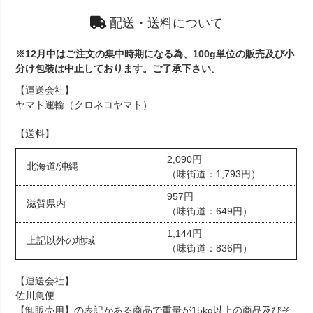
配送・送料について
※12月中はご注文の集中時期になる為、100g単位の販売及び小
分け包装は中止しております。ご了承下さい。
【運送会社】
ヤマト運輸（クロネコヤマト）
【送料】
2,090円
北海道/沖縄
（味街道：1,793円）
957円
滋賀県内
（味街道：649円）
1,144円
上記以外の地域
（味街道：836円）
【運送会社】
佐川急便
【卸販売用】の表記がある商品で重量が15kg以上の商品及びそ