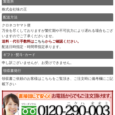
製造所
株式会社味の王
配送方法
クロネコヤマト便
万全を尽くしておりますが繁忙期や不可抗力により遅れる場合もござ
いますのでご了承くださいませ。
送料・代引手数料は
こちら
からご確認ください。
配送日時指定・時間帯指定承ります。
ギフト･熨斗･カード
申し訳ございませんが、お受けできません。
領収書発行
領収書ご依頼のお客様は
こちら
をご覧頂き、ご注文時に備考欄にご記
載下さい