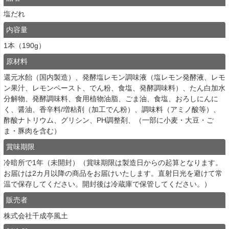
塩だれ
内容量
1本（190g）
原材料
還元水飴（国内製造）、発酵塩レモン調味液（塩レモン発酵液、レモ
ン果汁、レモンペースト、でん粉、食塩、発酵調味料）、たん白加水
分解物、発酵調味料、食用植物油脂、ごま油、食塩、おろしにんに
く、醤油、香辛料/増粘剤（加工でん粉）、調味料（アミノ酸等）、
酢酸ナトリウム、グリシン、PH調整剤、（一部に小麦・大豆・ご
ま・豚肉を含む）
賞味期限
冷暗所で1年（未開封）（賞味期限は製造日からの起算となります。
お届けは2カ月以降の商品をお届けいたします。直射日光を避けて常
温で保存してください。開封後は冷蔵庫で保管してください。）
販売者
株式会社千成亭風土