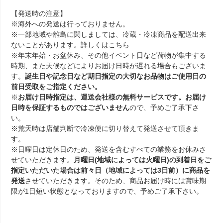
【発送時の注意】
※海外への発送は行っておりません。
※一部地域や離島に関しましては、冷蔵・冷凍商品を配送出来
ないことがあります。詳しくは
こちら
※年末年始・お盆休み、その他イベント日など荷物が集中する
時期、また天候などによりお届け日時が遅れる場合もございま
す。
誕生日や記念日など期日指定の大切なお品物はご使用日の
前日受取をご指定ください。
※
お届け日時指定は、運送会社様の無料サービスです。お届け
日時を保証するものではございません
ので、予めご了承下さ
い。
※荒天時は店舗判断で冷凍便に切り替えて発送させて頂きま
す。
※日曜日は定休日のため、発送を含むすべての業務をお休みさ
せていただきます。
月曜日(地域によっては火曜日)の到着日をご
指定いただいた場合は前々日（地域によっては3日前）に商品を
発送
させていただきます。そのため、商品お届け時には賞味期
限が1日短い状態となっておりますので、予めご了承下さい。