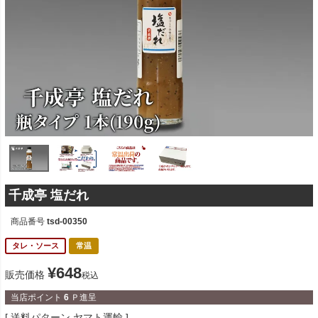
千成亭 塩だれ
商品番号
tsd-00350
タレ・ソース
常温
¥
648
販売価格
税込
当店ポイント
6
Ｐ進呈
送料パターン
ヤマト運輸