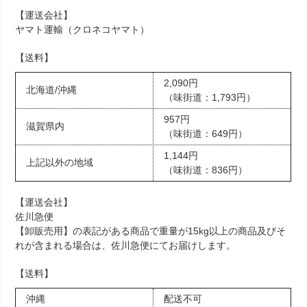
【運送会社】
ヤマト運輸（クロネコヤマト）
【送料】
2,090円
北海道/沖縄
（味街道：1,793円）
957円
滋賀県内
（味街道：649円）
1,144円
上記以外の地域
（味街道：836円）
【運送会社】
佐川急便
【卸販売用】の表記がある商品で重量が15kg以上の商品及びそ
れが含まれる場合は、佐川急便にてお届けします。
【送料】
沖縄
配送不可