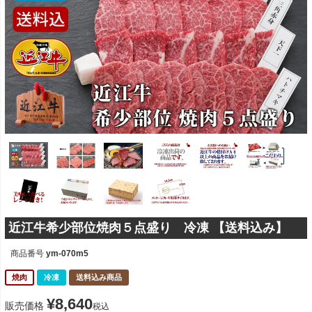
近江牛希少部位焼肉５点盛り 冷凍 【送料込み】
商品番号
ym-070m5
焼肉
冷凍
送料込み商品
¥
8,640
販売価格
税込