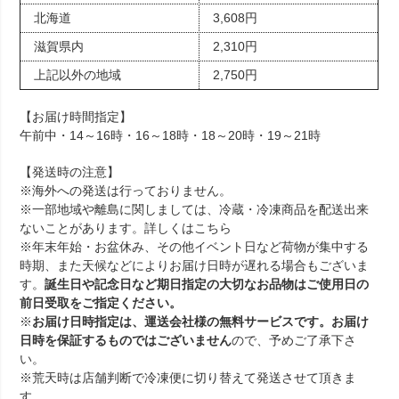
北海道
3,608円
滋賀県内
2,310円
上記以外の地域
2,750円
【お届け時間指定】
午前中・14～16時・16～18時・18～20時・19～21時
【発送時の注意】
※海外への発送は行っておりません。
※一部地域や離島に関しましては、冷蔵・冷凍商品を配送出来
ないことがあります。詳しくは
こちら
※年末年始・お盆休み、その他イベント日など荷物が集中する
時期、また天候などによりお届け日時が遅れる場合もございま
す。
誕生日や記念日など期日指定の大切なお品物はご使用日の
前日受取をご指定ください。
※
お届け日時指定は、運送会社様の無料サービスです。お届け
日時を保証するものではございません
ので、予めご了承下さ
い。
※荒天時は店舗判断で冷凍便に切り替えて発送させて頂きま
す。