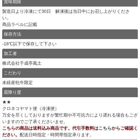
賞味期限
製造日より冷凍にて30日 解凍後は当日中にお召し上がりくださ
い。
商品ラベルに記載
保存方法
-18℃以下で保存して下さい
加工者
株式会社千成亭風土
こだわり
未経産牝牛限定
霜降り度
★★
クロネコヤマト便（冷凍便）
万全を尽くしておりますが繁忙期や不可抗力により遅れる場合もござ
いますのでご了承くださいませ。
こちらの商品は送料込み商品です。代引手数料は
こちら
からご確認く
ださい。
配送日時指定・時間帯指定承ります。