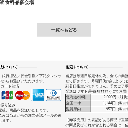
1階 食料品催会場
一覧へもどる
、銀行振込／代金引換／下記クレジッ
当店は毎週日曜定休の為、全ての業
中からお選びいただけます。
せて頂きます。月曜日(地域によって
トカード決済
到着日指定ができません。予めご了
配送はヤマト運輸(ｸﾛﾈｺﾔﾏﾄ)にてお
北海道/沖縄
2,090円（味街
全国一律
1,144円（味
行振り込み
滋賀県内
957円（味街
認後、商品を発送いたします。
込みは当店からの注文確認メールの後
【卸販売用】の表記がある商品で重量が
します。
の商品及びそれが含まれる場合は、