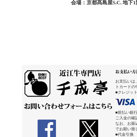
会場：京都髙島屋S.C. 地下
お支払いは
トカードの
■クレジッ
■前払い銀
ご入金の確
なお、お振
でお願い致
■代金引換