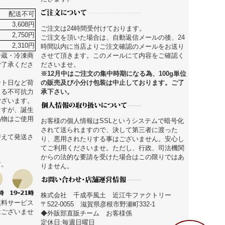
配送不可
3,608円
ご注文は24時間受付けております。
2,750円
ご注文を頂いた場合は、自動返信メールの後、24
2,310円
時間以内に当店よりご注文確認のメールをお送り
させて頂きます。このメールにて内容をご確認く
冷蔵・冷凍商
ださいませ。
ご了承くださ
※12月中はご注文の集中時期になる為、100g単位
の販売及び小分け包装は中止しております。ご了
ント日など荷
承下さい。
よる不可抗力
ございます。
ますが、誕生
品物はご使用
お客様の個人情報はSSLというシステムで暗号化
されて送られますので、決して第三者に渡った
替えて発送さ
り、悪用されたりする事はございません。安心し
てご利用くださいませ。ただし、行政、司法機関
からの法的な要請を受けた場合はこの限りではあ
す。
りません。
株式会社 千成亭風土 近江牛ファクトリー
無料サービス
〒522-0055 滋賀県彦根市野瀬町332-1
はございませ
◆外販部直販チーム お客様係
定休日:毎週日曜日