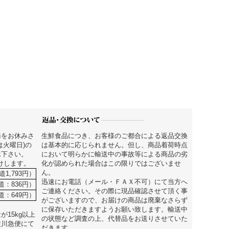
務をお休みさ
生鮮食品につき、お客様のご都合による返品交換
は火曜日)の
は基本的に応じられません。但し、商品着荷時点
承下さい。
において明らかに輸送中の事故等による商品の劣
届けします。
化が認められた場合はこの限りではございませ
ん。
道1,793円）
迅速にお電話（メール・ＦＡＸ不可）にて当方へ
街道：836円）
ご連絡ください。その際に現品確認させて頂く事
道：649円）
がございますので、お届けの商品は廃棄なさらず
に保存いただきますようお願い致します。輸送中
15kg以上
の状態など調査の上、代替品をお送りさせていた
佐川急便にて
だきます。