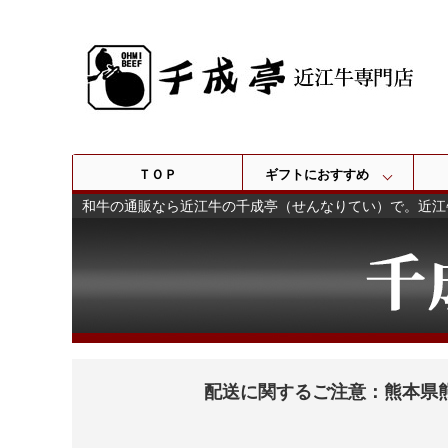
ＴＯＰ
ギフトにおすすめ
和牛の通販なら近江牛の千成亭（せんなりてい）で。近江
配送に関するご注意：熊本県