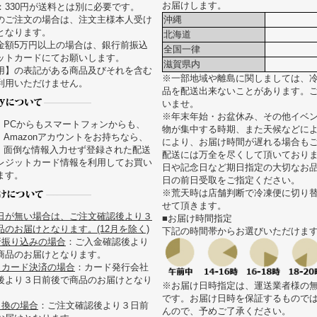
お届けします。
：330円が送料とは別に必要です。
のご注文の場合は、注文主様本人受け
沖縄
となります。
北海道
金額5万円以上の場合は、銀行前振込
全国一律
ットカードにてお願いします。
滋賀県内
用】の表記がある商品及びそれを含む
※一部地域や離島に関しましては、
利用いただけません。
品を配送出来ないことがあります。
いませ。
※年末年始・お盆休み、その他イベ
PCからもスマートフォンからも、
物が集中する時期、また天候などに
Amazonアカウントをお持ちなら、
により、お届け時間が遅れる場合も
面倒な情報入力せず登録された配送
配送には万全を尽くして頂いており
レジットカード情報を利用してお買い
日や記念日など期日指定の大切なお
ます。
日の前日受取をご指定ください。
※荒天時は店舗判断で冷凍便に切り
せて頂きます。
日が無い場合は、ご注文確認後より３
■お届け時間指定
のお届けとなります。(12月を除く)
下記の時間帯からお選びいただけま
行振り込みの場合
：ご入金確認後より
商品のお届けとなります。
トカード決済の場合
：カード発行会社
後より３日前後で商品のお届けとなり
※お届け日時指定は、運送業者様の
です。お届け日時を保証するもので
引換の場合
：ご注文確認後より３日前
んので、予めご了承ください。