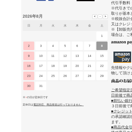
代引手数料
※代引きで
取りが基本
2026年8月
※税抜合計
又はクレジ
日
月
火
水
木
金
土
※【卸販売
場合は、ご
1
2
3
4
5
6
7
8
9
10
11
12
13
14
15
16
17
18
19
20
21
22
先情報やク
物して頂け
23
24
25
26
27
28
29
30
31
ご希望指定
日前後で商品
※
■
の日が定休日です
■前払い銀
定休日は
電話対応、商品発送は行っておりません。
３日前後で
■クレジッ
の承認確認
ます。
■商品代金