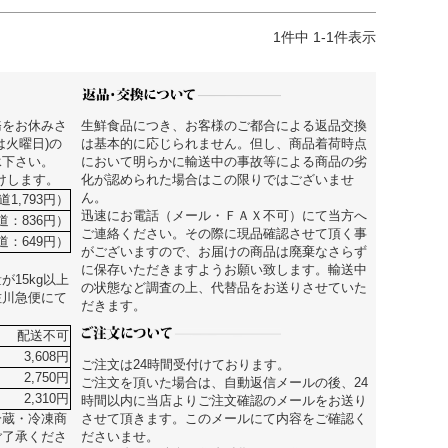
1
件中
1
-
1
件表示
務をお休みさ
生鮮食品につき、お客様のご都合による返品交換
は火曜日)の
は基本的に応じられません。但し、商品着荷時点
承下さい。
において明らかに輸送中の事故等による商品の劣
届けします。
化が認められた場合はこの限りではございませ
ん。
道1,793円）
迅速にお電話（メール・ＦＡＸ不可）にて当方へ
街道：836円）
ご連絡ください。その際に現品確認させて頂く事
道：649円）
がございますので、お届けの商品は廃棄なさらず
に保存いただきますようお願い致します。輸送中
15kg以上
の状態など調査の上、代替品をお送りさせていた
佐川急便にて
だきます。
配送不可
3,608円
ご注文は24時間受付けております。
2,750円
ご注文を頂いた場合は、自動返信メールの後、24
2,310円
時間以内に当店よりご注文確認のメールをお送り
させて頂きます。このメールにて内容をご確認く
冷蔵・冷凍商
ださいませ。
ご了承くださ