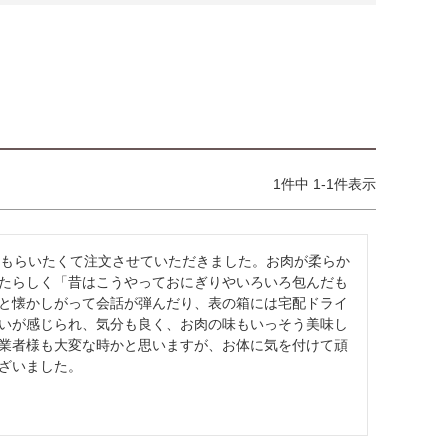
1
件中
1
-
1
件表示
てもらいたくて注文させていただきました。お肉が柔らか
たらしく「昔はこうやっておにぎりやいろいろ包んだも
と懐かしがって会話が弾んだり、表の箱には宅配ドライ
いが感じられ、気分も良く、お肉の味もいっそう美味し
業者様も大変な時かと思いますが、お体に気を付けて頑
ざいました。
