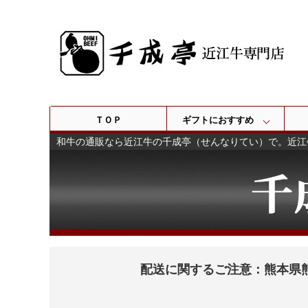
ＴＯＰ
ギフトにおすすめ
和牛の通販なら近江牛の千成亭（せんなりてい）で。近江
配送に関するご注意：熊本県