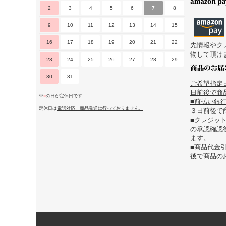
2
3
4
5
6
7
8
9
10
11
12
13
14
15
16
17
18
19
20
21
22
先情報やク
物して頂け
23
24
25
26
27
28
29
30
31
ご希望指定
日前後で商品
※
■
の日が定休日です
■前払い銀
定休日は
電話対応、商品発送は行っておりません。
３日前後で
■クレジッ
の承認確認
ます。
■商品代金
後で商品の