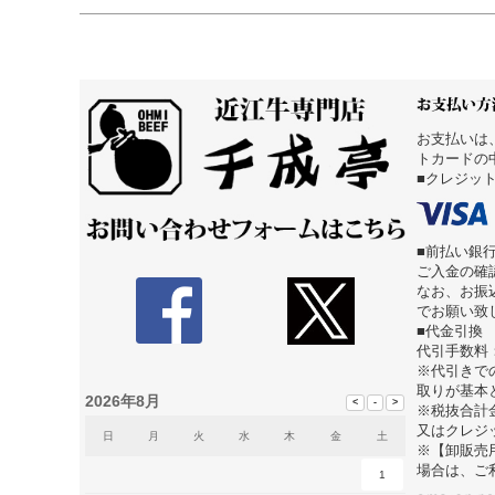
お支払いは
トカードの
■クレジッ
■前払い銀
ご入金の確
なお、お振
でお願い致
■代金引換
代引手数料
※代引きで
取りが基本
2026年8月
※税抜合計
又はクレジ
日
月
火
水
木
金
土
※【卸販売
場合は、ご
1