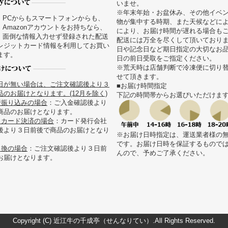
いませ。
※年末年始・お盆休み、その他イベ
PCからもスマートフォンからも、
物が集中する時期、また天候などに
Amazonアカウントをお持ちなら、
により、お届け時間が遅れる場合も
面倒な情報入力せず登録された配送
配送には万全を尽くして頂いており
レジットカード情報を利用してお買い
日や記念日など期日指定の大切なお
ます。
日の前日受取をご指定ください。
※荒天時は店舗判断で冷凍便に切り
せて頂きます。
日が無い場合は、ご注文確認後より３
■お届け時間指定
のお届けとなります。(12月を除く)
下記の時間帯からお選びいただけま
行振り込みの場合
：ご入金確認後より
商品のお届けとなります。
トカード決済の場合
：カード発行会社
後より３日前後で商品のお届けとなり
※お届け日時指定は、運送業者様の
です。お届け日時を保証するもので
引換の場合
：ご注文確認後より３日前
んので、予めご了承ください。
お届けとなります。
Copyright (C)
近江牛の千成亭（せんなりてい）
.All Rights Reserved.