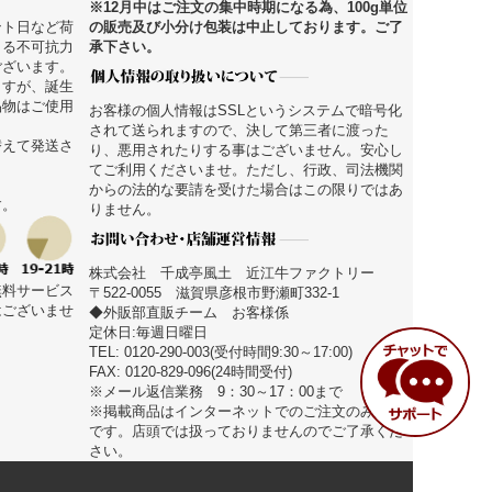
※12月中はご注文の集中時期になる為、100g単位
の販売及び小分け包装は中止しております。ご了
ント日など荷
承下さい。
よる不可抗力
ございます。
ますが、誕生
品物はご使用
お客様の個人情報はSSLというシステムで暗号化
されて送られますので、決して第三者に渡った
替えて発送さ
り、悪用されたりする事はございません。安心し
てご利用くださいませ。ただし、行政、司法機関
からの法的な要請を受けた場合はこの限りではあ
す。
りません。
株式会社 千成亭風土 近江牛ファクトリー
無料サービス
〒522-0055 滋賀県彦根市野瀬町332-1
はございませ
◆外販部直販チーム お客様係
定休日:毎週日曜日
TEL: 0120-290-003(受付時間9:30～17:00)
FAX: 0120-829-096(24時間受付)
※メール返信業務 9：30～17：00まで
※掲載商品はインターネットでのご注文のみ適応
です。店頭では扱っておりませんのでご了承くだ
さい。