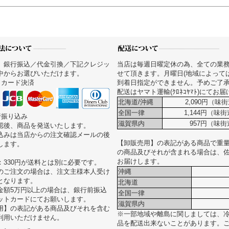
、銀行振込／代金引換／下記クレジッ
当店は毎週日曜定休の為、全ての業
中からお選びいただけます。
せて頂きます。月曜日(地域によって
トカード決済
到着日指定ができません。予めご了
配送はヤマト運輸(ｸﾛﾈｺﾔﾏﾄ)にてお
北海道/沖縄
2,090円（味街
全国一律
1,144円（味
行振り込み
滋賀県内
957円（味街
認後、商品を発送いたします。
込みは当店からの注文確認メールの後
【卸販売用】の表記がある商品で重量が
します。
の商品及びそれが含まれる場合は、
お届けします。
：330円が送料とは別に必要です。
のご注文の場合は、注文主様本人受け
沖縄
となります。
北海道
金額5万円以上の場合は、銀行前振込
全国一律
ットカードにてお願いします。
滋賀県内
用】の表記がある商品及びそれを含む
※一部地域や離島に関しましては、
利用いただけません。
品を配送出来ないことがあります。