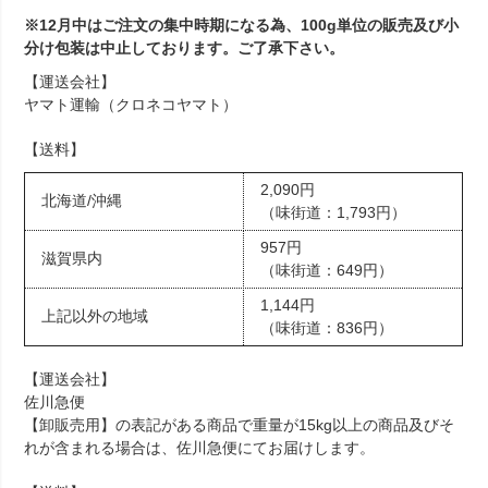
※12月中はご注文の集中時期になる為、100g単位の販売及び小
分け包装は中止しております。ご了承下さい。
【運送会社】
ヤマト運輸（クロネコヤマト）
【送料】
2,090円
北海道/沖縄
（味街道：1,793円）
957円
滋賀県内
（味街道：649円）
1,144円
上記以外の地域
（味街道：836円）
【運送会社】
佐川急便
【卸販売用】の表記がある商品で重量が15kg以上の商品及びそ
れが含まれる場合は、佐川急便にてお届けします。