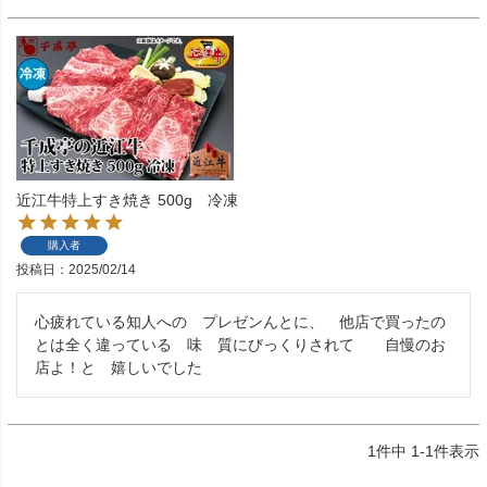
近江牛特上すき焼き 500g 冷凍
購入者
投稿日
2025/02/14
心疲れている知人への　プレゼンんとに、　他店で買ったの
とは全く違っている　味　質にびっくりされて　　自慢のお
店よ！と　嬉しいでした
1
件中
1
-
1
件表示