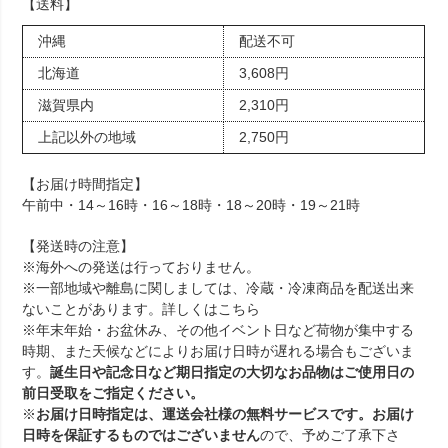
【送料】
沖縄
配送不可
北海道
3,608円
滋賀県内
2,310円
上記以外の地域
2,750円
【お届け時間指定】
午前中・14～16時・16～18時・18～20時・19～21時
【発送時の注意】
※海外への発送は行っておりません。
※一部地域や離島に関しましては、冷蔵・冷凍商品を配送出来
ないことがあります。詳しくは
こちら
※年末年始・お盆休み、その他イベント日など荷物が集中する
時期、また天候などによりお届け日時が遅れる場合もございま
す。
誕生日や記念日など期日指定の大切なお品物はご使用日の
前日受取をご指定ください。
※
お届け日時指定は、運送会社様の無料サービスです。お届け
日時を保証するものではございません
ので、予めご了承下さ