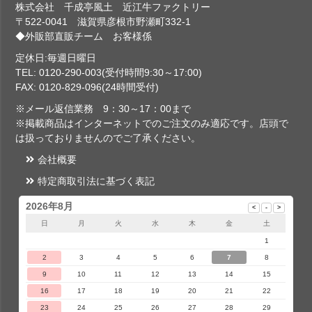
株式会社 千成亭風土 近江牛ファクトリー
〒522-0041 滋賀県彦根市野瀬町332-1
◆外販部直販チーム お客様係
定休日:毎週日曜日
TEL: 0120-290-003(受付時間9:30～17:00)
FAX: 0120-829-096(24時間受付)
※メール返信業務 9：30～17：00まで
※掲載商品はインターネットでのご注文のみ適応です。店頭で
は扱っておりませんのでご了承ください。
会社概要
特定商取引法に基づく表記
2026年8月
日
月
火
水
木
金
土
1
2
3
4
5
6
7
8
9
10
11
12
13
14
15
16
17
18
19
20
21
22
23
24
25
26
27
28
29