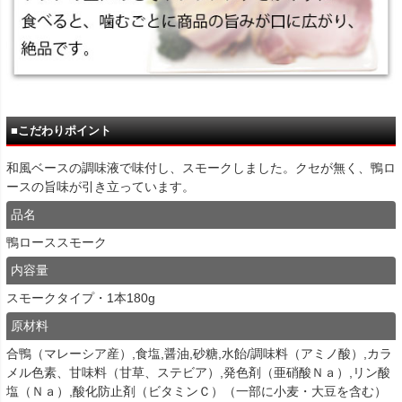
■こだわりポイント
和風ベースの調味液で味付し、スモークしました。クセが無く、鴨ロ
ースの旨味が引き立っています。
品名
鴨ローススモーク
内容量
スモークタイプ・1本180g
原材料
合鴨（マレーシア産）,食塩,醤油,砂糖,水飴/調味料（アミノ酸）,カラ
メル色素、甘味料（甘草、ステビア）,発色剤（亜硝酸Ｎａ）,リン酸
塩（Ｎａ）,酸化防止剤（ビタミンＣ）（一部に小麦・大豆を含む）