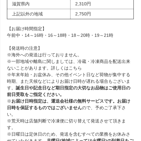
滋賀県内
2,310円
上記以外の地域
2,750円
【お届け時間指定】
午前中・14～16時・16～18時・18～20時・19～21時
【発送時の注意】
※海外への発送は行っておりません。
※一部地域や離島に関しましては、冷蔵・冷凍商品を配送出来
ないことがあります。詳しくは
こちら
※年末年始・お盆休み、その他イベント日など荷物が集中する
時期、また天候などによりお届け日時が遅れる場合もございま
す。
誕生日や記念日など期日指定の大切なお品物はご使用日の
前日受取をご指定ください。
※
お届け日時指定は、運送会社様の無料サービスです。お届け
日時を保証するものではございません
ので、予めご了承下さ
い。
※荒天時は店舗判断で冷凍便に切り替えて発送させて頂きま
す。
※日曜日は定休日のため、発送を含むすべての業務をお休みさ
せていただきます。
月曜日(地域によっては火曜日)の到着日をご