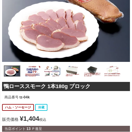
鴨ローススモーク 1本180g ブロック
商品番号
tz-04k
ハム・ソーセージ
冷蔵
¥
1,404
販売価格
税込
当店ポイント
13
Ｐ進呈