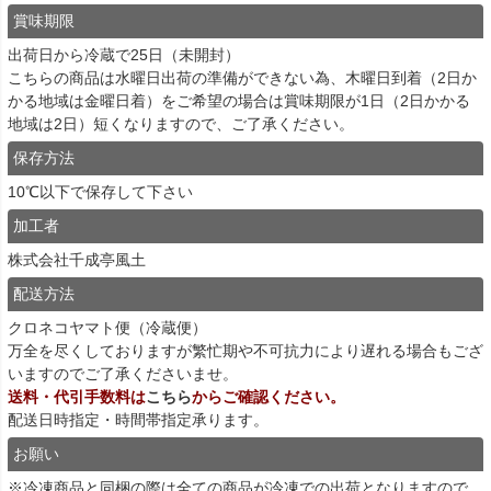
賞味期限
出荷日から冷蔵で25日（未開封）
こちらの商品は水曜日出荷の準備ができない為、木曜日到着（2日か
かる地域は金曜日着）をご希望の場合は賞味期限が1日（2日かかる
地域は2日）短くなりますので、ご了承ください。
保存方法
10℃以下で保存して下さい
加工者
株式会社千成亭風土
配送方法
クロネコヤマト便（冷蔵便）
万全を尽くしておりますが繁忙期や不可抗力により遅れる場合もござ
いますのでご了承くださいませ。
送料・代引手数料は
こちら
からご確認ください。
配送日時指定・時間帯指定承ります。
お願い
※冷凍商品と同梱の際は全ての商品が冷凍での出荷となりますので、