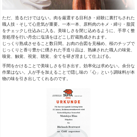
ただ、造るだけではない。肉を厳選する目利き・経験に裏打ちされた
職人技・そして心意気が重要。一本一本、原料肉のキメ・締り・脂質
をチェックし仕込みに入る。美味しさを閉じ込めるように、手早く整
形処理を行い丹念に塩漬をほどこし貯蔵熟成されます。
じっくり熟成させること数日間。お肉の合図を見極め、桜のチップで
じっくりと香り豊かに燻された手造り品は、熟練された職人の味覚、
嗅覚、触覚、視覚、聴覚、全てを研ぎ澄まして仕上げる。
手間をかけることで美味しさを引き出す。効率化は求めない。余分な
作業はない。人が手を加えることで隠し味の「心」という調味料が本
物の味を引き出してくれるのです。