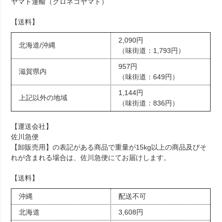
ヤマト運輸（クロネコヤマト）
【送料】
2,090円
北海道/沖縄
（味街道：1,793円）
957円
滋賀県内
（味街道：649円）
1,144円
上記以外の地域
（味街道：836円）
【運送会社】
佐川急便
【卸販売用】の表記がある商品で重量が15kg以上の商品及びそ
れが含まれる場合は、佐川急便にてお届けします。
【送料】
沖縄
配送不可
北海道
3,608円