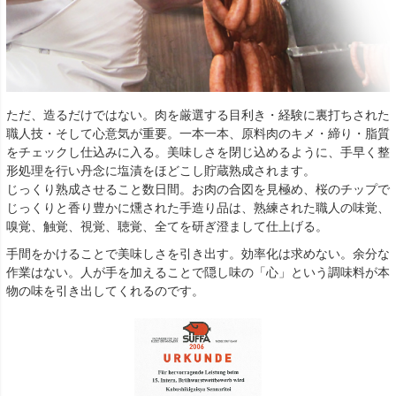
ただ、造るだけではない。肉を厳選する目利き・経験に裏打ちされた
職人技・そして心意気が重要。一本一本、原料肉のキメ・締り・脂質
をチェックし仕込みに入る。美味しさを閉じ込めるように、手早く整
形処理を行い丹念に塩漬をほどこし貯蔵熟成されます。
じっくり熟成させること数日間。お肉の合図を見極め、桜のチップで
じっくりと香り豊かに燻された手造り品は、熟練された職人の味覚、
嗅覚、触覚、視覚、聴覚、全てを研ぎ澄まして仕上げる。
手間をかけることで美味しさを引き出す。効率化は求めない。余分な
作業はない。人が手を加えることで隠し味の「心」という調味料が本
物の味を引き出してくれるのです。