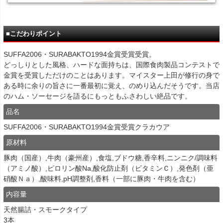
■こだわりポイント
SUFFA2006・SURABAKTO1994金賞受賞受賞。
どっしりとした風格、ハードな面持ちは、国際食肉製品コンテストで
金賞を受賞しただけのことはあります。マイスター上田が修行の身で
ある時に余りの旨さに一番最初に覚え、のめり込んだそうです。当店
のハム・ソーセージを語るにもっともふさわしい絶品です。
品名
SUFFA2006・SURABAKTO1994金賞受賞クラカウア
原材料
豚肉（国産）,牛肉（豪州産）,食塩,ブドウ糖,香辛料,ニンニク/調味料
（アミノ酸）,ピロリン酸Na,酸化防止剤（ビタミンＣ）,発色剤（亜
硝酸Ｎａ）,酸味料,pH調整剤,香料（一部に豚肉・牛肉を含む）
内容量
天然腸詰・スモークタイプ
3本