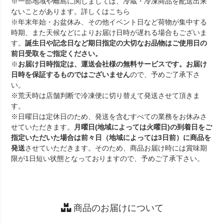
※一部地域や離島に関しましては、冷蔵・冷凍商品を配送出来
ないことがあります。詳しくは
こちら
※年末年始・お盆休み、その他イベント日など荷物が集中する
時期、また天候などによりお届け日時が遅れる場合もございま
す。
誕生日や記念日など期日指定の大切なお品物はご使用日の
前日受取をご指定ください。
※
お届け日時指定は、運送会社様の無料サービスです。お届け
日時を保証するものではございません
ので、予めご了承下さ
い。
※荒天時は店舗判断で冷凍便に切り替えて発送させて頂きま
す。
※日曜日は定休日のため、発送を含むすべての業務をお休みさ
せていただきます。
月曜日(地域によっては火曜日)の到着日をご
指定いただいた場合は前々日（地域によっては3日前）に商品を
発送
させていただきます。そのため、商品お届け時には賞味期
限が1日短い状態となっておりますので、予めご了承下さい。
商品のお届けについて