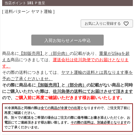
当店ポイント
181
Ｐ進呈
送料パターン
ヤマト運輸
お気に入りに登録する
入荷お知らせメール申込
商品名に
【卸販売用】
と
（部分肉）
の記載があり、
重量が15kgを超
える
商品につきましては、
運送会社は佐川急便でのお届けとなりま
す。
その際の送料につきましては、
ヤマト運輸の送料とは異なります事を
予めご了承くださいませ。
その際に商品名に
【卸販売用】
と
（部分肉）
の記載がない商品と同時
にご購入いただいた際は、
佐川急便の送料にてお届けさせて頂きます
ので、
ご購入前に再度ご確認いただきます様お願いいたします。
※冷凍商品と同梱の際は
全ての商品が冷凍での出荷
となりますので、ご注文完了前に
再度ご確認ください。
尚、別々での配送をご希望の場合はご注文の際に備考欄にお書き添えいただくか、お
電話にてご連絡頂きます様お願い致します。
その際の送料は、別途必要となります
の
でご了承くださいませ。