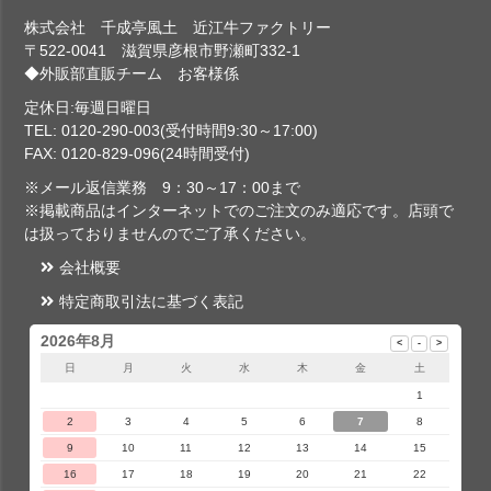
株式会社 千成亭風土 近江牛ファクトリー
〒522-0041 滋賀県彦根市野瀬町332-1
◆外販部直販チーム お客様係
定休日:毎週日曜日
TEL: 0120-290-003(受付時間9:30～17:00)
FAX: 0120-829-096(24時間受付)
※メール返信業務 9：30～17：00まで
※掲載商品はインターネットでのご注文のみ適応です。店頭で
は扱っておりませんのでご了承ください。
会社概要
特定商取引法に基づく表記
2026年8月
日
月
火
水
木
金
土
1
2
3
4
5
6
7
8
9
10
11
12
13
14
15
16
17
18
19
20
21
22