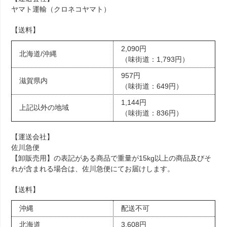
ヤマト運輸（クロネコヤマト）
【送料】
2,090円
北海道/沖縄
（味街道：1,793円）
957円
滋賀県内
（味街道：649円）
1,144円
上記以外の地域
（味街道：836円）
【運送会社】
佐川急便
【卸販売用】の表記がある商品で重量が15kg以上の商品及びそ
れが含まれる場合は、佐川急便にてお届けします。
【送料】
沖縄
配送不可
北海道
3,608円