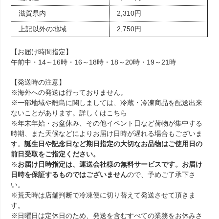
滋賀県内
2,310円
上記以外の地域
2,750円
【お届け時間指定】
午前中・14～16時・16～18時・18～20時・19～21時
【発送時の注意】
※海外への発送は行っておりません。
※一部地域や離島に関しましては、冷蔵・冷凍商品を配送出来
ないことがあります。詳しくは
こちら
※年末年始・お盆休み、その他イベント日など荷物が集中する
時期、また天候などによりお届け日時が遅れる場合もございま
す。
誕生日や記念日など期日指定の大切なお品物はご使用日の
前日受取をご指定ください。
※
お届け日時指定は、運送会社様の無料サービスです。お届け
日時を保証するものではございません
ので、予めご了承下さ
い。
※荒天時は店舗判断で冷凍便に切り替えて発送させて頂きま
す。
※日曜日は定休日のため、発送を含むすべての業務をお休みさ