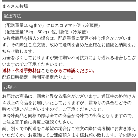
まるさん牧場
配送方法
（配送重量15kgまで）クロネコヤマト便（冷蔵便）
（配送重量15kg～30kg）佐川急便（冷蔵便）
※複数商品を購入の場合は、配送重量に変更が伴う場合がございま
す。その際はご注文後、改めて送料を含めた正確なお値段と納期をお
知らせ致します。
万全を尽くしておりますが繁忙期や不可抗力により遅れる場合もござ
いますのでご了承くださいませ。
送料・代引手数料は
こちら
からご確認ください。
配送日時指定・時間帯指定承ります。
お願い
お届けの商品は、画像と異なる場合がございます。近江牛の格付けＡ
４以上の商品をお届けいたしておりますが、霜降りの具合などその
時々で違いがございますので、ご了承くださいませ。
※冷凍商品と同梱の際は全ての商品が冷凍での出荷となりますので、
ご注文完了前に再度ご確認ください。
尚、別々での配送をご希望の場合はご注文の際に備考欄にお書き添え
いただくか、お電話にてご連絡頂きます様お願い致します。その際の