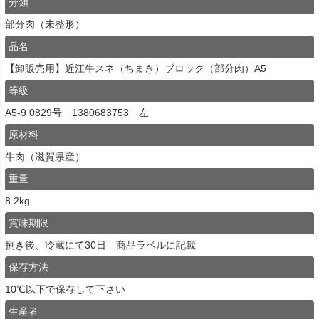
分類
部分肉（未整形）
品名
【卸販売用】近江牛スネ（ちまき）ブロック（部分肉）A5
等級
A5-9 0829号 1380683753 左
原材料
牛肉（滋賀県産）
重量
8.2kg
賞味期限
捌き後、冷蔵にて30日 商品ラベルに記載
保存方法
10℃以下で保存して下さい
生産者