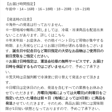
【お届け時間指定】
午前中・14～16時・16～18時・18～20時・19～21時
【発送時の注意】
※海外への発送は行っておりません。
※一部地域や離島に関しましては、冷蔵・冷凍商品を配送出来
ないことがあります。詳しくは
こちら
※年末年始・お盆休み、その他イベント日など荷物が集中する
時期、また天候などによりお届け日時が遅れる場合もございま
す。
誕生日や記念日など期日指定の大切なお品物はご使用日の
前日受取をご指定ください。
※
お届け日時指定は、運送会社様の無料サービスです。お届け
日時を保証するものではございません
ので、予めご了承下さ
い。
※荒天時は店舗判断で冷凍便に切り替えて発送させて頂きま
す。
※日曜日は定休日のため、発送を含むすべての業務をお休みさ
せていただきます。
月曜日(地域によっては火曜日)の到着日をご
指定いただいた場合は前々日（地域によっては3日前）に商品を
発送
させていただきます。そのため、商品お届け時には賞味期
限が1日短い状態となっておりますので、予めご了承下さい。