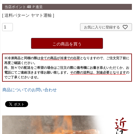
当店ポイント
40
Ｐ進呈
送料パターン
ヤマト運輸
お気に入りに登録する
この商品を買う
※冷凍商品と同梱の際は
全ての商品が冷凍での出荷
となりますので、ご注文完了前に
再度ご確認ください。
尚、別々での配送をご希望の場合はご注文の際に備考欄にお書き添えいただくか、お
電話にてご連絡頂きます様お願い致します。
その際の送料は、別途必要となります
の
でご了承くださいませ。
商品についてのお問い合わせ