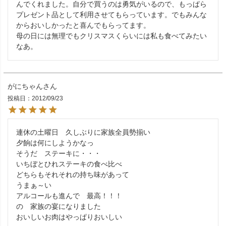
んでくれました。自分で買うのは勇気がいるので、もっぱら
プレゼント品として利用させてもらっています。でもみんな
からおいしかったと喜んでもらってます。

母の日には無理でもクリスマスくらいには私も食べてみたい
なあ。
がにちゃん
投稿日
2012/09/23
連休の土曜日　久しぶりに家族全員勢揃い

夕餉は何にしようかなっ

そうだ　ステーキに・・・

いちぼとひれステーキの食べ比べ

どちらもそれそれの持ち味があって

うまぁ～い

アルコールも進んで　最高！！！

の　家族の宴になりました

おいしいお肉はやっぱりおいしい