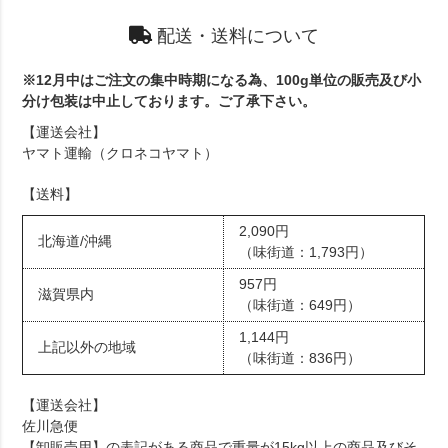
配送・送料について
※12月中はご注文の集中時期になる為、100g単位の販売及び小
分け包装は中止しております。ご了承下さい。
【運送会社】
ヤマト運輸（クロネコヤマト）
【送料】
2,090円
北海道/沖縄
（味街道：1,793円）
957円
滋賀県内
（味街道：649円）
1,144円
上記以外の地域
（味街道：836円）
【運送会社】
佐川急便
【卸販売用】の表記がある商品で重量が15kg以上の商品及びそ