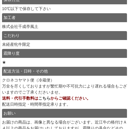
10℃以下で保存して下さい
加工者
株式会社千成亭風土
こだわり
未経産牝牛限定
霜降り度
★
配送方法・日時・その他
クロネコヤマト便（冷蔵便）
万全を尽くしておりますが繁忙期や不可抗力により遅れる場合もござ
いますのでご了承くださいませ。
送料・代引手数料は
こちら
からご確認ください。
配送日時指定・時間帯指定承ります。
お願い
お届けの商品は、画像と異なる場合がございます。近江牛の格付けＡ
４以上の商品をお届けいたしておりますが、霜降りの具合などその