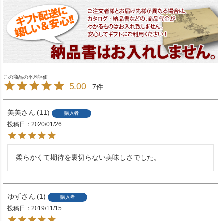
5.00
7
美美
11
購入者
投稿日
2020/01/26
柔らかくて期待を裏切らない美味しさでした。
ゆず
1
購入者
投稿日
2019/11/15