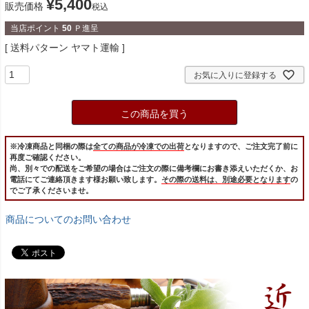
¥
5,400
販売価格
税込
当店ポイント
50
Ｐ進呈
送料パターン
ヤマト運輸
お気に入りに登録する
この商品を買う
※冷凍商品と同梱の際は
全ての商品が冷凍での出荷
となりますので、ご注文完了前に
再度ご確認ください。
尚、別々での配送をご希望の場合はご注文の際に備考欄にお書き添えいただくか、お
電話にてご連絡頂きます様お願い致します。
その際の送料は、別途必要となります
の
でご了承くださいませ。
商品についてのお問い合わせ