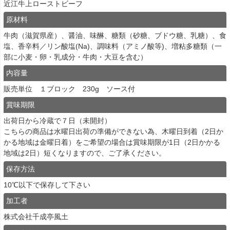
近江牛上ローストビーフ
原材料
牛肉（滋賀県産）、醤油、味醂、糖類（砂糖、ブドウ糖、乳糖）、食
塩、香辛料／リン酸塩(Na)、調味料（アミノ酸等)、増粘多糖類（一
部に小麦・卵・乳成分・牛肉・大豆を含む）
内容量
販売単位 １ブロック 230g ソース付
賞味期限
出荷日から冷蔵で７日（未開封）
こちらの商品は水曜日出荷の準備ができない為、木曜日到着（2日か
かる地域は金曜日着）をご希望の場合は賞味期限が1日（2日かかる
地域は2日）短くなりますので、ご了承ください。
保存方法
10℃以下で保存して下さい
加工者
株式会社千成亭風土