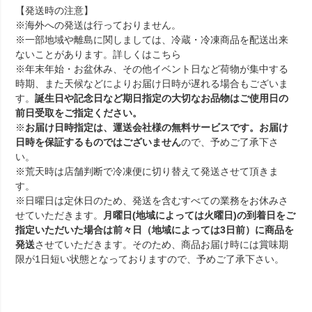
【発送時の注意】
※海外への発送は行っておりません。
※一部地域や離島に関しましては、冷蔵・冷凍商品を配送出来
ないことがあります。詳しくは
こちら
※年末年始・お盆休み、その他イベント日など荷物が集中する
時期、また天候などによりお届け日時が遅れる場合もございま
す。
誕生日や記念日など期日指定の大切なお品物はご使用日の
前日受取をご指定ください。
※
お届け日時指定は、運送会社様の無料サービスです。お届け
日時を保証するものではございません
ので、予めご了承下さ
い。
※荒天時は店舗判断で冷凍便に切り替えて発送させて頂きま
す。
※日曜日は定休日のため、発送を含むすべての業務をお休みさ
せていただきます。
月曜日(地域によっては火曜日)の到着日をご
指定いただいた場合は前々日（地域によっては3日前）に商品を
発送
させていただきます。そのため、商品お届け時には賞味期
限が1日短い状態となっておりますので、予めご了承下さい。