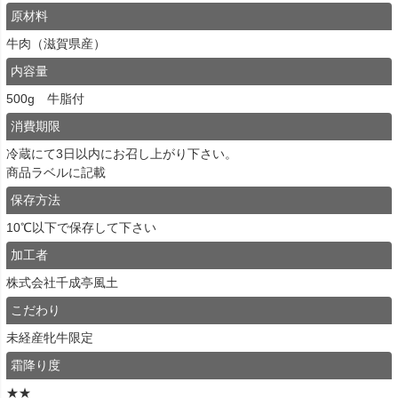
原材料
牛肉（滋賀県産）
内容量
500g 牛脂付
消費期限
冷蔵にて3日以内にお召し上がり下さい。
商品ラベルに記載
保存方法
10℃以下で保存して下さい
加工者
株式会社千成亭風土
こだわり
未経産牝牛限定
霜降り度
★★