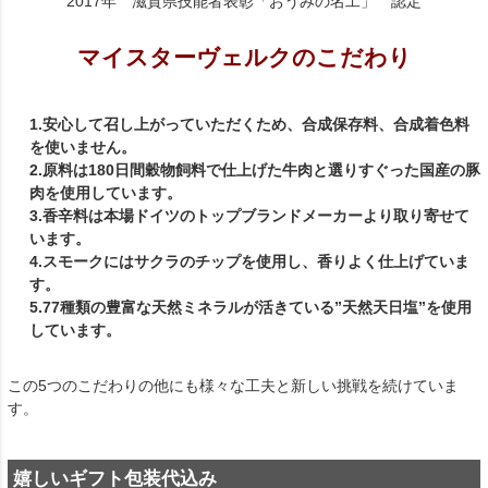
2017年 滋賀県技能者表彰「おうみの名工」 認定
マイスターヴェルクのこだわり
1.安心して召し上がっていただくため、合成保存料、合成着色料
を使いません。
2.原料は180日間穀物飼料で仕上げた牛肉と選りすぐった国産の豚
肉を使用しています。
3.香辛料は本場ドイツのトップブランドメーカーより取り寄せて
います。
4.スモークにはサクラのチップを使用し、香りよく仕上げていま
す。
5.77種類の豊富な天然ミネラルが活きている”天然天日塩”を使用
しています。
この5つのこだわりの他にも様々な工夫と新しい挑戦を続けていま
す。
嬉しいギフト包装代込み