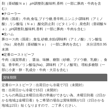
剤（亜硝酸Ｎａ）,pH調整剤,酸味料,香料（一部に豚肉・牛肉を含
む）
■チローラー
豚肉（国産）,牛肉,食塩,ブドウ糖,香辛料,ニンニク/調味料（アミノ
酸）,リン酸塩（Ｎａ）,酸化防止剤（ビタミンＣ）,発色剤（亜硝酸Ｎ
ａ）,pH調整剤,酸味料,香料（一部に豚肉・牛肉を含む）
■生ハム
豚ロース肉（国産）,食塩,砂糖,水飴/調味料（アミノ酸）,リン酸塩
（Na）,発色剤（亜硝酸Ｎａ） （一部に豚肉を含む） 水分活性0.95
未満
■定番ローストビーフ
牛肉（滋賀県産）、醤油、味醂、糖類（砂糖、ブドウ糖、乳糖）、食
塩、香辛料／リン酸塩(Na)、調味料（アミノ酸等)、増粘多糖類（一
部に小麦・卵・乳成分・牛肉・大豆を含む）
賞味期限
定番ローストビーフ：出荷日から冷蔵で7日（未開封）
他：出荷日から冷蔵で15日（未開封）
こちらの商品は水曜日出荷の準備ができない為、木曜日到着（2日か
かる地域は金曜日着）をご希望の場合は賞味期限が1日（2日かかる
地域は2日）短くなりますので、ご了承ください。