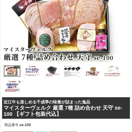
近江牛も楽しめる千成亭の味覚が詰まった逸品
マイスターヴェルク 厳選 7種 詰め合わせ 天守 se-
100 【ギフト包装代込】
商品番号
se-100