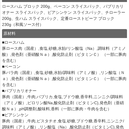
ロースハム ブロック 200g、ベーコン スライスパック、パプリカリ
オナー スライスパック、ビアシンケン スライスパック、チローラー
200g、生ハム スライスパック、定番ローストビーフ ブロック
230g（和風ソース付）
原材料
■ロースハム
豚ロース肉（国産）,食塩,砂糖,水飴/リン酸塩（Na）,調味料（アミノ
酸）,発色剤（亜硝酸Ｎａ）,酸化防止剤（ビタミンＣ） （一部に豚肉
を含む）
■ベーコン
豚バラ肉（国産）,食塩,砂糖,水飴/調味料（アミノ酸）,リン酸塩（Ｎ
ａ）,発色剤（亜硝酸Ｎａ）,酸化防止剤（ビタミンＣ） （一部に豚肉
を含む）
■パプリカリオナー
豚肉（国産）,牛肉,パプリカ,食塩,ブドウ糖,香辛料,ニンニク/調味料
（アミノ酸）,ピロリン酸Na,酸化防止剤（ビタミンC),発色剤（亜硝
酸Ｎａ）,pH調整剤,酸味料,香料（一部に豚肉・牛肉を含む）
■ビアシンケン
豚肉（国産）,牛肉,ピスタチオ,食塩,砂糖,ブドウ糖,香辛料,ニンニク/
調味料（アミノ酸）,リン酸塩（Na）,酸化防止剤（ビタミンC),発色