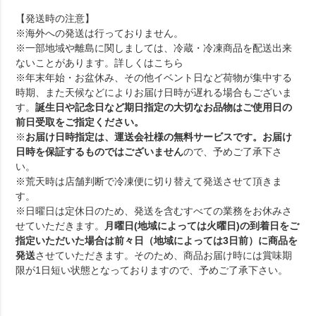
【発送時の注意】
※海外への発送は行っておりません。
※一部地域や離島に関しましては、冷蔵・冷凍商品を配送出来
ないことがあります。詳しくは
こちら
※年末年始・お盆休み、その他イベント日など荷物が集中する
時期、また天候などによりお届け日時が遅れる場合もございま
す。
誕生日や記念日など期日指定の大切なお品物はご使用日の
前日受取をご指定ください。
※
お届け日時指定は、運送会社様の無料サービスです。お届け
日時を保証するものではございません
ので、予めご了承下さ
い。
※荒天時は店舗判断で冷凍便に切り替えて発送させて頂きま
す。
※日曜日は定休日のため、発送を含むすべての業務をお休みさ
せていただきます。
月曜日(地域によっては火曜日)の到着日をご
指定いただいた場合は前々日（地域によっては3日前）に商品を
発送
させていただきます。そのため、商品お届け時には賞味期
限が1日短い状態となっておりますので、予めご了承下さい。