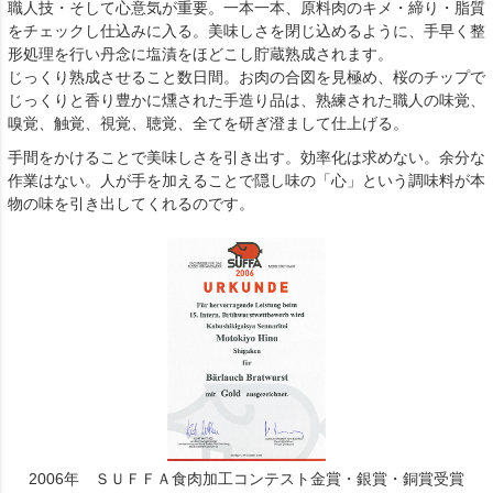
職人技・そして心意気が重要。一本一本、原料肉のキメ・締り・脂質
をチェックし仕込みに入る。美味しさを閉じ込めるように、手早く整
形処理を行い丹念に塩漬をほどこし貯蔵熟成されます。
じっくり熟成させること数日間。お肉の合図を見極め、桜のチップで
じっくりと香り豊かに燻された手造り品は、熟練された職人の味覚、
嗅覚、触覚、視覚、聴覚、全てを研ぎ澄まして仕上げる。
手間をかけることで美味しさを引き出す。効率化は求めない。余分な
作業はない。人が手を加えることで隠し味の「心」という調味料が本
物の味を引き出してくれるのです。
2006年 ＳＵＦＦＡ食肉加工コンテスト金賞・銀賞・銅賞受賞