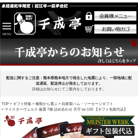
MENU
配送に関するご注意：熊本県熊本地方で発生した地震により、一部地域に配
送遅延、配送停止が発生しております。
詳細はお知らせにてご案内をしております。
TOP
ギフト特集
種類から選ぶ
自家製ハム・ソーセージギフト
マイスターヴェルク 厳選 7種 詰め合わせ 天守 se-100 【ギフト包装代込】