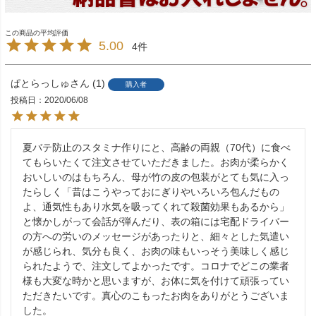
5.00
4
ぱとらっしゅ
1
購入者
投稿日
2020/06/08
夏バテ防止のスタミナ作りにと、高齢の両親（70代）に食べ
てもらいたくて注文させていただきました。お肉が柔らかく
おいしいのはもちろん、母が竹の皮の包装がとても気に入っ
たらしく「昔はこうやっておにぎりやいろいろ包んだもの
よ、通気性もあり水気を吸ってくれて殺菌効果もあるから」
と懐かしがって会話が弾んだり、表の箱には宅配ドライバー
の方への労いのメッセージがあったりと、細々とした気遣い
が感じられ、気分も良く、お肉の味もいっそう美味しく感じ
られたようで、注文してよかったです。コロナでどこの業者
様も大変な時かと思いますが、お体に気を付けて頑張ってい
ただきたいです。真心のこもったお肉をありがとうございま
した。
