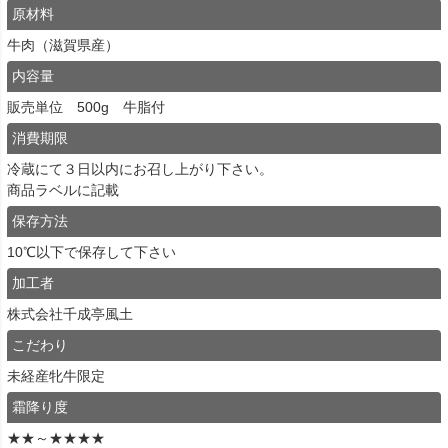
原材料
牛肉（滋賀県産）
内容量
販売単位 500g 牛脂付
消費期限
冷蔵にて３日以内にお召し上がり下さい。
商品ラベルに記載
保存方法
10℃以下で保存して下さい
加工者
株式会社千成亭風土
こだわり
未経産牝牛限定
霜降り度
★★～★★★★