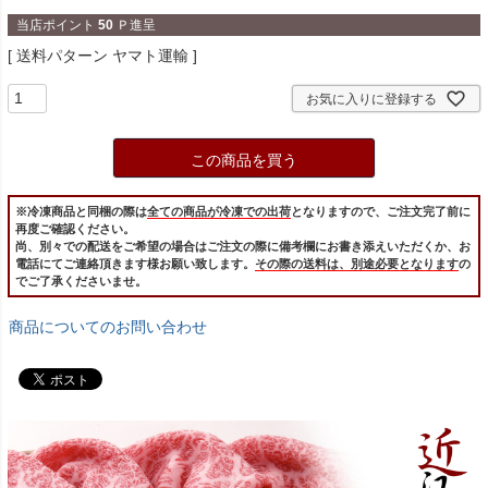
当店ポイント
50
Ｐ進呈
送料パターン
ヤマト運輸
お気に入りに登録する
この商品を買う
※冷凍商品と同梱の際は
全ての商品が冷凍での出荷
となりますので、ご注文完了前に
再度ご確認ください。
尚、別々での配送をご希望の場合はご注文の際に備考欄にお書き添えいただくか、お
電話にてご連絡頂きます様お願い致します。
その際の送料は、別途必要となります
の
でご了承くださいませ。
商品についてのお問い合わせ