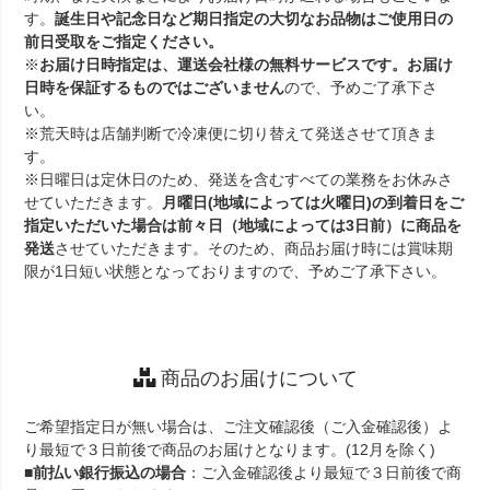
す。
誕生日や記念日など期日指定の大切なお品物はご使用日の
前日受取をご指定ください。
※
お届け日時指定は、運送会社様の無料サービスです。お届け
日時を保証するものではございません
ので、予めご了承下さ
い。
※荒天時は店舗判断で冷凍便に切り替えて発送させて頂きま
す。
※日曜日は定休日のため、発送を含むすべての業務をお休みさ
せていただきます。
月曜日(地域によっては火曜日)の到着日をご
指定いただいた場合は前々日（地域によっては3日前）に商品を
発送
させていただきます。そのため、商品お届け時には賞味期
限が1日短い状態となっておりますので、予めご了承下さい。
商品のお届けについて
ご希望指定日が無い場合は、ご注文確認後（ご入金確認後）よ
り最短で３日前後で商品のお届けとなります。(12月を除く)
■
前払い銀行振込の場合
：ご入金確認後より最短で３日前後で商