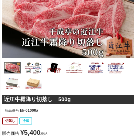
近江牛霜降り切落し 500g
商品番号
kk-01000a
切落し
冷蔵
¥
5,400
販売価格
税込