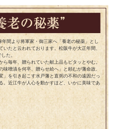
元禄年間より将軍家・御三家へ「養老の秘薬」とし
ていたと云われております。松阪牛が大正年間、
でした。
から毎年、贈られていた献上品もピタッとやむ。
の味噌漬を何卒、贈らせ給へ」と頼むが藩命故、
変」を引き起こす水戸藩と直弼の不和の遠因だっ
る。近江牛が人心を動かすほど、いかに美味であ