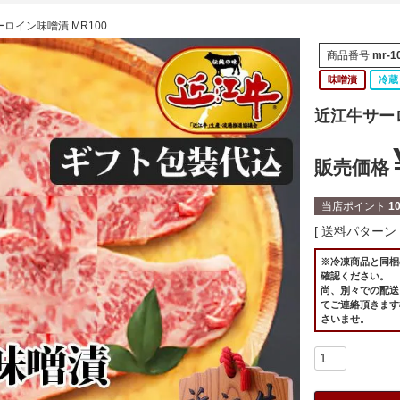
ロイン味噌漬 MR100
商品番号
mr-1
味噌漬
冷蔵
近江牛サーロ
販売価格
当店ポイント
1
送料パターン
※冷凍商品と同梱
確認ください。
尚、別々での配送
てご連絡頂きます
さいませ。