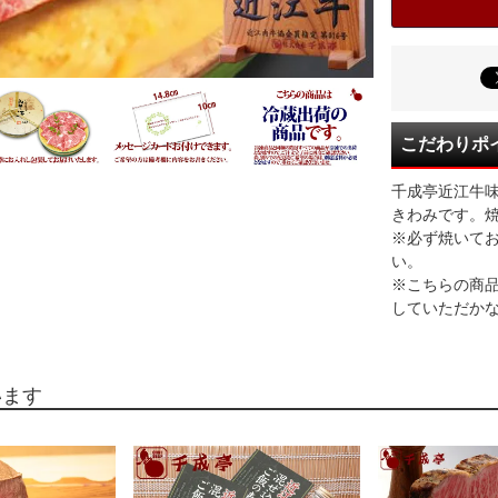
こだわりポ
千成亭近江牛
きわみです。
※必ず焼いて
い。
※こちらの商
していただか