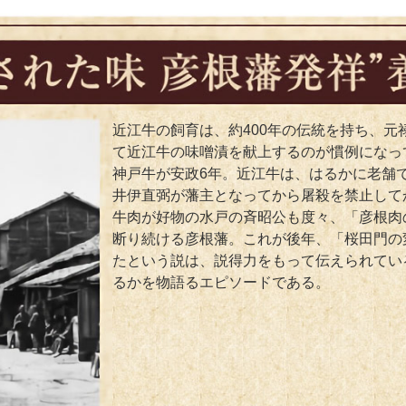
近江牛の飼育は、約400年の伝統を持ち、
て近江牛の味噌漬を献上するのが慣例になっ
神戸牛が安政6年。近江牛は、はるかに老舗
井伊直弼が藩主となってから屠殺を禁止して
牛肉が好物の水戸の斉昭公も度々、「彦根肉
断り続ける彦根藩。これが後年、「桜田門の
たという説は、説得力をもって伝えられてい
るかを物語るエピソードである。