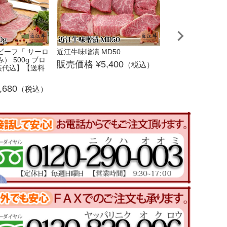
ビーフ「 サーロ
近江牛味噌漬 MD50
滋賀めしCセット
） 500g ブロ
5,400
2,9
（税込）
装代込】【送料
,680
（税込）