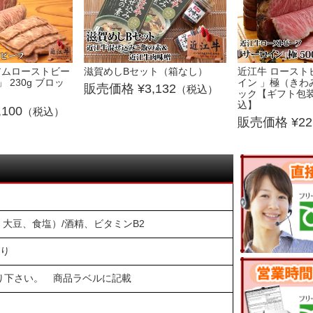
アムローストビー
滋賀めしBセット（箱なし）
近江牛 ロースト
」 230g ブロッ
イン 」極（きわみ
3,132
（税込）
ック【ギフト包
込】
,100
（税込）
22
大豆、食塩）/酒精、ビタミンB2
入り
り下さい。 商品ラベルに記載