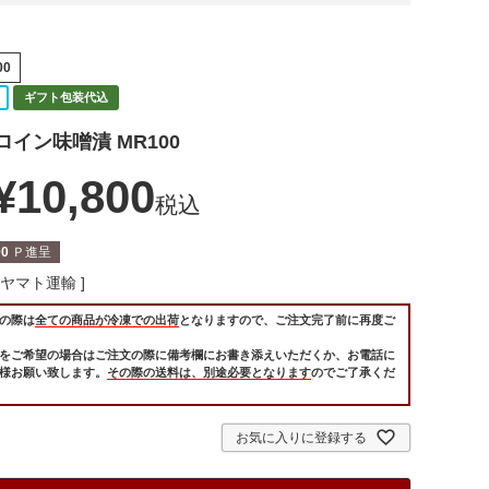
00
ギフト包装代込
イン味噌漬 MR100
¥
10,800
税込
00
Ｐ進呈
ヤマト運輸
の際は
全ての商品が冷凍での出荷
となりますので、ご注文完了前に再度ご
をご希望の場合はご注文の際に備考欄にお書き添えいただくか、お電話に
様お願い致します。
その際の送料は、別途必要となります
のでご了承くだ
お気に入りに登録する