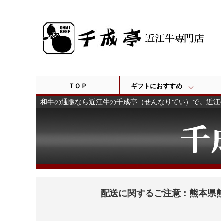
ＴＯＰ
ギフトにおすすめ
和牛の通販なら近江牛の千成亭（せんなりてい）で。近江
配送に関するご注意：熊本県