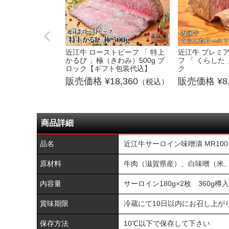
近江牛 ローストビーフ 「 特上
近江牛 プレミ
かるび 」極（きわみ）500g ブ
フ 「 くらした 
ロック【ギフト包装代込】
ク
18,360
8
（税込）
商品詳細
品名
近江牛サーロイン味噌漬 MR100
原材料
牛肉（滋賀県産）、白味噌（米、
内容量
サーロイン180g×2枚 360g樽
賞味期限
冷蔵にて10日以内にお召し上が
保存方法
10℃以下で保存して下さい