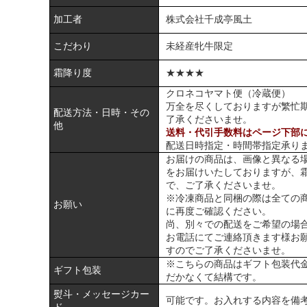
加工者
株式会社千成亭風土
こだわり
未経産牝牛限定
霜降り度
★★★★
クロネコヤマト便（冷蔵便）
万全を尽くしておりますが繁忙
配送方法・日時・その
了承くださいませ。
他
送料・代引手数料はページ下部
配送日時指定・時間帯指定承り
お届けの商品は、画像と異なる
をお届けいたしておりますが、
で、ご了承くださいませ。
※冷凍商品と同梱の際は全ての
お願い
に再度ご確認ください。
尚、別々での配送をご希望の場
お電話にてご連絡頂きます様お
すのでご了承くださいませ。
※こちらの商品はギフト包装代
ギフト包装
だかなくて結構です。
熨斗・メッセージカー
可能です。お入れする内容を備
ド