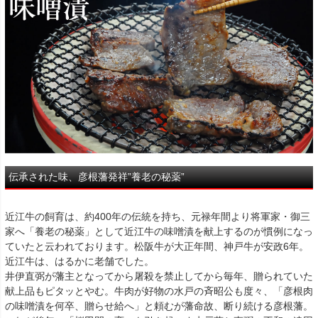
伝承された味、彦根藩発祥”養老の秘薬”
近江牛の飼育は、約400年の伝統を持ち、元禄年間より将軍家・御三
家へ「養老の秘薬」として近江牛の味噌漬を献上するのが慣例になっ
ていたと云われております。松阪牛が大正年間、神戸牛が安政6年。
近江牛は、はるかに老舗でした。
井伊直弼が藩主となってから屠殺を禁止してから毎年、贈られていた
献上品もピタッとやむ。牛肉が好物の水戸の斉昭公も度々、「彦根肉
の味噌漬を何卒、贈らせ給へ」と頼むが藩命故、断り続ける彦根藩。