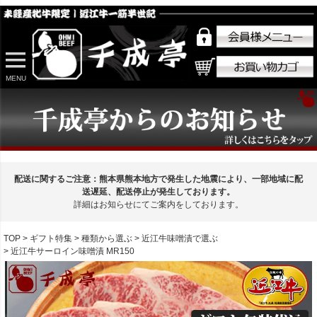
MENU
配送に関するご注意：熊本県熊本地方で発生した地震により、一部地域に配
送遅延、配送停止が発生しております。
詳細はお知らせにてご案内をしております。
TOP
ギフト特集
種類から選ぶ
近江牛味噌漬で選ぶ
近江牛サーロイン味噌漬 MR150