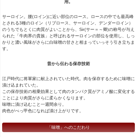
用。
サーロイン。腰(ロイン)に近い部位のロース。ロースの中でも最高峰
とされる3種のロイン（リブロース、サーロイン、デンダーロイン）
のうちでもとくに肉質がよいことから、Sir(サー＝～卿)の称号が与え
られた「牛肉界の貴族」と呼ばれるサーロインの部位を使用し、しっ
かりと濃い風味がさらに白味噌の甘さと相まっていっそう引き立ちま
す。
昔から伝わる保存技術
江戸時代に将軍家に献上されていた時代。肉を保存するために味噌に
漬け込まれていた。
この保存技術の相乗効果として肉のタンパク質がアミノ酸に変化する
ことにより肉質がさらに柔らかくなります。
味噌に漬け込むこと一週間余り。
肉色がべっ甲色になれば漬け上がりです。
「味噌」へのこだわり