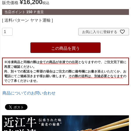
¥
16,200
販売価格
税込
当店ポイント
150
Ｐ進呈
送料パターン
ヤマト運輸
お気に入りに登録する
この商品を買う
※冷凍商品と同梱の際は
全ての商品が冷凍での出荷
となりますので、ご注文完了前に
再度ご確認ください。
尚、別々での配送をご希望の場合はご注文の際に備考欄にお書き添えいただくか、お
電話にてご連絡頂きます様お願い致します。
その際の送料は、別途必要となります
の
でご了承くださいませ。
商品についてのお問い合わせ