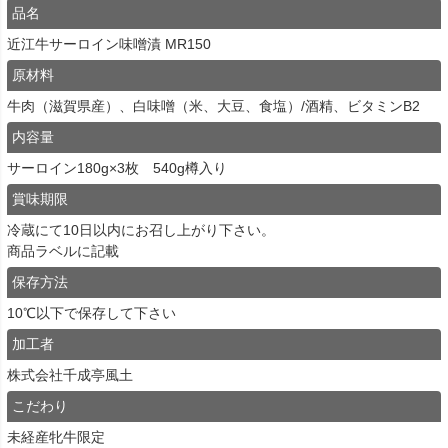
品名
近江牛サーロイン味噌漬 MR150
原材料
牛肉（滋賀県産）、白味噌（米、大豆、食塩）/酒精、ビタミンB2
内容量
サーロイン180g×3枚 540g樽入り
賞味期限
冷蔵にて10日以内にお召し上がり下さい。
商品ラベルに記載
保存方法
10℃以下で保存して下さい
加工者
株式会社千成亭風土
こだわり
未経産牝牛限定