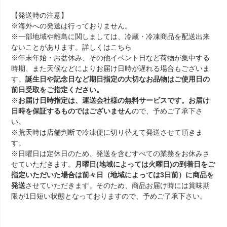
【発送時の注意】
※海外への発送は行っておりません。
※一部地域や離島に関しましては、冷蔵・冷凍商品を配送出来
ないことがあります。詳しくは
こちら
※年末年始・お盆休み、その他イベント日など荷物が集中する
時期、また天候などによりお届け日時が遅れる場合もございま
す。
誕生日や記念日など期日指定の大切なお品物はご使用日の
前日受取をご指定ください。
※
お届け日時指定は、運送会社様の無料サービスです。お届け
日時を保証するものではございません
ので、予めご了承下さ
い。
※荒天時は店舗判断で冷凍便に切り替えて発送させて頂きま
す。
※日曜日は定休日のため、発送を含むすべての業務をお休みさ
せていただきます。
月曜日(地域によっては火曜日)の到着日をご
指定いただいた場合は前々日（地域によっては3日前）に商品を
発送
させていただきます。そのため、商品お届け時には賞味期
限が1日短い状態となっておりますので、予めご了承下さい。