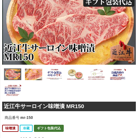
近江牛サーロイン味噌漬 MR150
商品番号
mr-150
味噌漬
冷蔵
ギフト包装代込