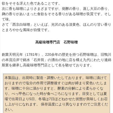
欲をそそる冴えた色であることです。
次に香も味噌によりさまざまですが、発酵の香り、蒸し大豆の香り、
麹の香りがあいまった食欲をそそる香りがある味噌が良質です。そし
て味。
さて「西京白味噌」といえば、光沢のある淡黄色、ほんのり甘い香り
とまろやかな風味が自慢です。
高級味噌専門店 石野味噌
創業天明元年（1781年）、220余年の歴史を持つ石野味噌は、旧鴨川
の本流沿岸で銘水「石井筒」の湧出の地に店を構え九代にわたり連綿
斯業を継承し高級味噌専門店として名を馳せております。
本製品は、出荷時に製造・調整いたしております。味噌に漬けて
おりますので塩分の作用で調整後すぐは肉が締まり変色いたしま
す。味噌に十分に漬かりますと、酵素の分解により柔らかくな
り、べっ甲色になった時が食べごろになります。目安としては夏
場で出荷日より5日、冬場は7日ほどねかせた状態が美味しくお召
し上がりになれます。 保存温度により異なりますのでご注意くだ
さい。