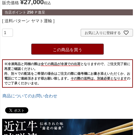
¥
27,000
販売価格
税込
当店ポイント
250
Ｐ進呈
送料パターン
ヤマト運輸
お気に入りに登録する
この商品を買う
※冷凍商品と同梱の際は
全ての商品が冷凍での出荷
となりますので、ご注文完了前に
再度ご確認ください。
尚、別々での配送をご希望の場合はご注文の際に備考欄にお書き添えいただくか、お
電話にてご連絡頂きます様お願い致します。
その際の送料は、別途必要となります
の
でご了承くださいませ。
商品についてのお問い合わせ