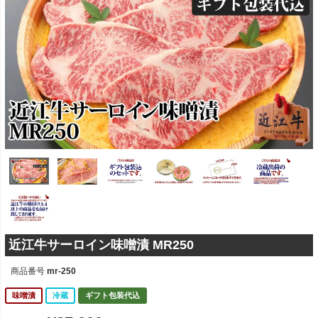
近江牛サーロイン味噌漬 MR250
商品番号
mr-250
味噌漬
冷蔵
ギフト包装代込