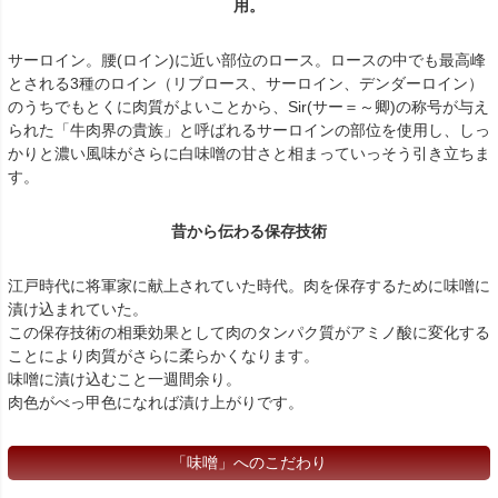
用。
サーロイン。腰(ロイン)に近い部位のロース。ロースの中でも最高峰
とされる3種のロイン（リブロース、サーロイン、デンダーロイン）
のうちでもとくに肉質がよいことから、Sir(サー＝～卿)の称号が与え
られた「牛肉界の貴族」と呼ばれるサーロインの部位を使用し、しっ
かりと濃い風味がさらに白味噌の甘さと相まっていっそう引き立ちま
す。
昔から伝わる保存技術
江戸時代に将軍家に献上されていた時代。肉を保存するために味噌に
漬け込まれていた。
この保存技術の相乗効果として肉のタンパク質がアミノ酸に変化する
ことにより肉質がさらに柔らかくなります。
味噌に漬け込むこと一週間余り。
肉色がべっ甲色になれば漬け上がりです。
「味噌」へのこだわり