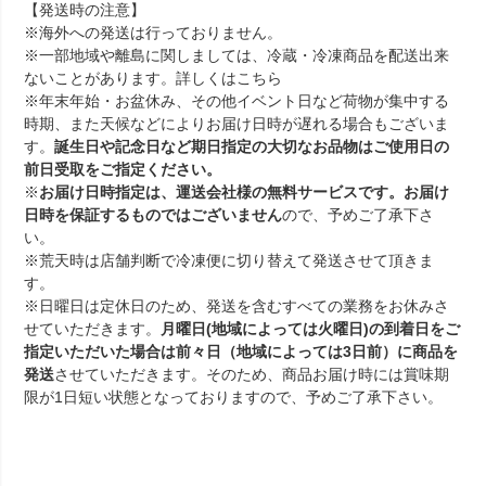
【発送時の注意】
※海外への発送は行っておりません。
※一部地域や離島に関しましては、冷蔵・冷凍商品を配送出来
ないことがあります。詳しくは
こちら
※年末年始・お盆休み、その他イベント日など荷物が集中する
時期、また天候などによりお届け日時が遅れる場合もございま
す。
誕生日や記念日など期日指定の大切なお品物はご使用日の
前日受取をご指定ください。
※
お届け日時指定は、運送会社様の無料サービスです。お届け
日時を保証するものではございません
ので、予めご了承下さ
い。
※荒天時は店舗判断で冷凍便に切り替えて発送させて頂きま
す。
※日曜日は定休日のため、発送を含むすべての業務をお休みさ
せていただきます。
月曜日(地域によっては火曜日)の到着日をご
指定いただいた場合は前々日（地域によっては3日前）に商品を
発送
させていただきます。そのため、商品お届け時には賞味期
限が1日短い状態となっておりますので、予めご了承下さい。