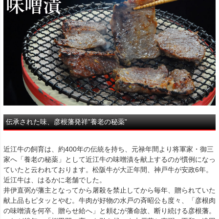
伝承された味、彦根藩発祥”養老の秘薬”
近江牛の飼育は、約400年の伝統を持ち、元禄年間より将軍家・御三
家へ「養老の秘薬」として近江牛の味噌漬を献上するのが慣例になっ
ていたと云われております。松阪牛が大正年間、神戸牛が安政6年。
近江牛は、はるかに老舗でした。
井伊直弼が藩主となってから屠殺を禁止してから毎年、贈られていた
献上品もピタッとやむ。牛肉が好物の水戸の斉昭公も度々、「彦根肉
の味噌漬を何卒、贈らせ給へ」と頼むが藩命故、断り続ける彦根藩。