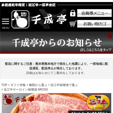
MENU
配送に関するご注意：熊本県熊本地方で発生した地震により、一部地域に配
送遅延、配送停止が発生しております。
詳細はお知らせにてご案内をしております。
TOP
ギフト特集
種類から選ぶ
近江牛味噌漬で選ぶ
近江牛サーロイン味噌漬 MR250