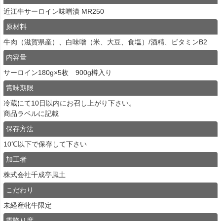
近江牛サーロイン味噌漬 MR250
原材料
牛肉（滋賀県産）、白味噌（米、大豆、食塩）/酒精、ビタミンB2
内容量
サーロイン180g×5枚 900g樽入り
賞味期限
冷蔵にて10日以内にお召し上がり下さい。
商品ラベルに記載
保存方法
10℃以下で保存して下さい
加工者
株式会社千成亭風土
こだわり
未経産牝牛限定
霜降り度