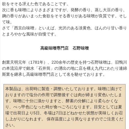
欲をそそる冴えた色であることです。
次に香も味噌によりさまざまですが、発酵の香り、蒸し大豆の香り、
麹の香りがあいまった食欲をそそる香りがある味噌が良質です。そし
て味。
さて「西京白味噌」といえば、光沢のある淡黄色、ほんのり甘い香り
とまろやかな風味が自慢です。
高級味噌専門店 石野味噌
創業天明元年（1781年）、220余年の歴史を持つ石野味噌は、旧鴨川
の本流沿岸で銘水「石井筒」の湧出の地に店を構え九代にわたり連綿
斯業を継承し高級味噌専門店として名を馳せております。
本製品は、出荷時に製造・調整いたしております。味噌に漬けて
おりますので塩分の作用で調整後すぐは肉が締まり変色いたしま
す。味噌に十分に漬かりますと、酵素の分解により柔らかくな
り、べっ甲色になった時が食べごろになります。目安としては夏
場で出荷日より5日、冬場は7日ほどねかせた状態が美味しくお召
し上がりになれます。 保存温度により異なりますのでご注意くだ
さい。