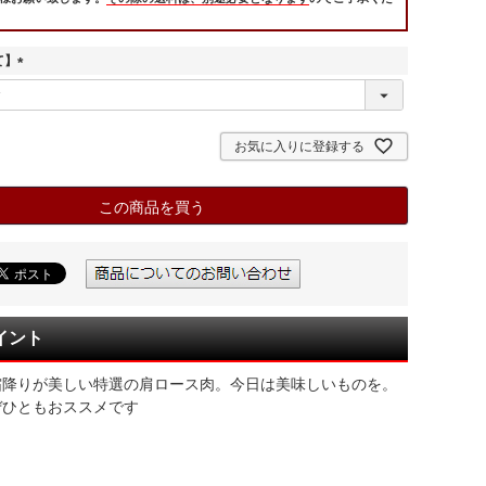
て】
(
必
須
)
お気に入りに登録する
この商品を買う
イント
霜降りが美しい特選の肩ロース肉。今日は美味しいものを。
ぜひともおススメです