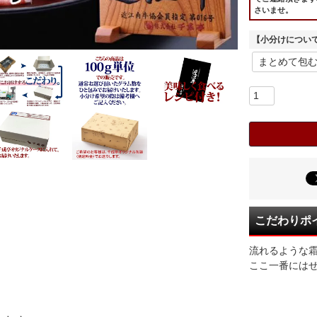
さいませ。
【小分けについ
こだわりポ
流れるような
ここ一番には