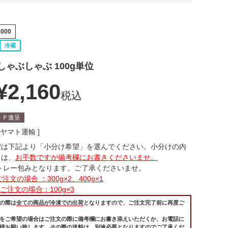
2000
冷蔵
ゃぶしゃぶ 100g単位
¥
2,160
税込
0
Ｐ進呈
ヤマト運輸
望は下記より「小分け希望」を選んでください。小分けの内
ては、
お手数ですが備考欄にお書きくださいませ。
はトレー包みとなります。ご了承くださいませ。
注文の場合 ：300g×2、400g×1
gご注文の場合：100g×3
の際は
全ての商品が冷凍での出荷
となりますので、ご注文完了前に再度ご
をご希望の場合はご注文の際に備考欄にお書き添えいただくか、お電話に
様お願い致します。
その際の送料は、別途必要となります
のでご了承くだ