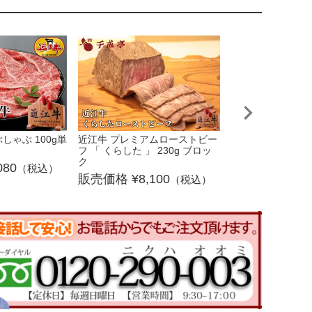
ゃぶ 100g単
近江牛 プレミアムローストビー
近江牛上特選すき焼
フ 「 くらした 」 230g ブロッ
位
ク
080
3,2
（税込）
8,100
（税込）