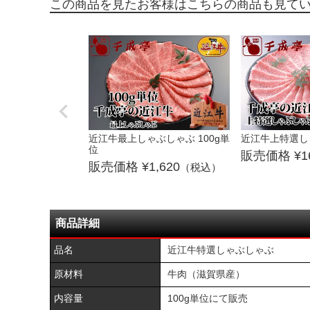
近江牛最上しゃぶしゃぶ 100g単
近江牛上特選しゃ
位
1
1,620
（税込）
商品詳細
品名
近江牛特選しゃぶしゃぶ
原材料
牛肉（滋賀県産）
内容量
100g単位にて販売