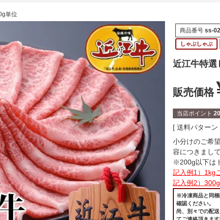
0g単位
商品番号
ss-0
しゃぶしゃぶ
近江牛特選し
販売価格
当店ポイント
2
送料パターン
小分けのご希
容につきまし
※200g以下
記入例1）1kgご
記入例2）300
※冷凍商品と同梱
確認ください。
尚、別々での配送
てご連絡頂きます