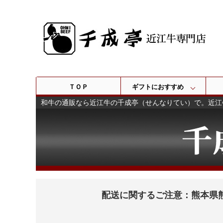
ＴＯＰ
ギフトにおすすめ
和牛の通販なら近江牛の千成亭（せんなりてい）で。近江
配送に関するご注意：熊本県