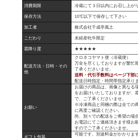
消費期限
冷蔵にて３日以内にお召し上が
保存方法
10℃以下で保存して下さい
加工者
株式会社千成亭風土
こだわり
未経産牝牛限定
霜降り度
★★★★★
クロネコヤマト便（冷蔵便）
万全を尽くしておりますが繁忙
配送方法・日時・その
了承くださいませ。
他
送料・代引手数料はページ下部
配送日時指定・時間帯指定承り
お届けの商品は、画像と異なる
をお届けいたしておりますが、
で、ご了承くださいませ。
※冷凍商品と同梱の際は全ての
お願い
に再度ご確認ください。
尚、別々での配送をご希望の場
お電話にてご連絡頂きます様お
すのでご了承くださいませ。
可能です。別途料金がかかりま
ギフト包装