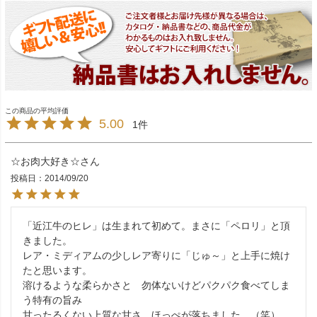
5.00
1
☆お肉大好き☆
投稿日
2014/09/20
「近江牛のヒレ」は生まれて初めて。まさに「ペロリ」と頂
きました。

レア・ミディアムの少しレア寄りに「じゅ～」と上手に焼け
たと思います。

溶けるような柔らかさと　勿体ないけどパクパク食べてしま
う特有の旨み

甘ったるくない上質な甘さ、ほっぺが落ちました。（笑）
