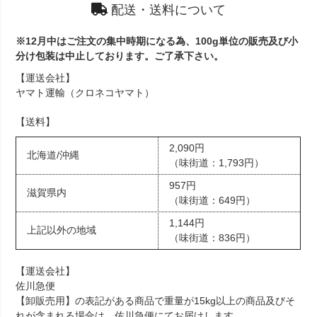
配送・送料について
※12月中はご注文の集中時期になる為、100g単位の販売及び小
分け包装は中止しております。ご了承下さい。
【運送会社】
ヤマト運輸（クロネコヤマト）
【送料】
2,090円
北海道/沖縄
（味街道：1,793円）
957円
滋賀県内
（味街道：649円）
1,144円
上記以外の地域
（味街道：836円）
【運送会社】
佐川急便
【卸販売用】の表記がある商品で重量が15kg以上の商品及びそ
れが含まれる場合は、佐川急便にてお届けします。