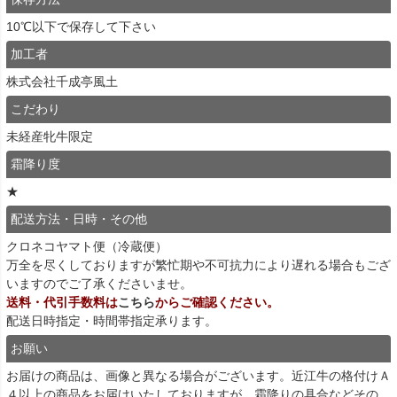
10℃以下で保存して下さい
加工者
株式会社千成亭風土
こだわり
未経産牝牛限定
霜降り度
★
配送方法・日時・その他
クロネコヤマト便（冷蔵便）
万全を尽くしておりますが繁忙期や不可抗力により遅れる場合もござ
いますのでご了承くださいませ。
送料・代引手数料は
こちら
からご確認ください。
配送日時指定・時間帯指定承ります。
お願い
お届けの商品は、画像と異なる場合がございます。近江牛の格付けＡ
４以上の商品をお届けいたしておりますが、霜降りの具合などその