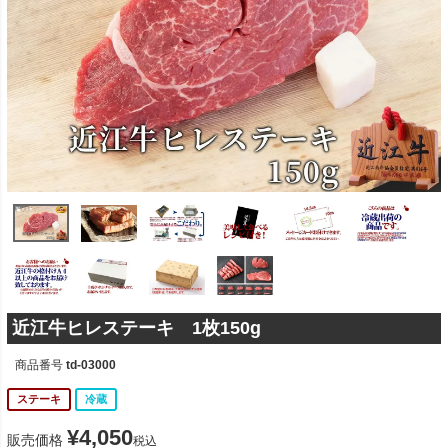
近江牛ヒレステーキ 1枚150g
商品番号
td-03000
ステーキ
冷蔵
¥
4,050
販売価格
税込