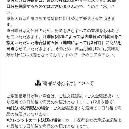
※
お届け日時指定は、運送会社様の無料サービスです。お届け
日時を保証するものではございません
ので、予めご了承下さ
い。
※荒天時は店舗判断で冷凍便に切り替えて発送させて頂きま
す。
※日曜日は定休日のため、発送を含むすべての業務をお休みさ
せていただきます。
月曜日(地域によっては火曜日)の到着日をご
指定いただいた場合は前々日（地域によっては3日前）に商品を
発送
させていただきます。そのため、商品お届け時には賞味期
限が1日短い状態となっておりますので、予めご了承下さい。
商品のお届けについて
ご希望指定日が無い場合は、ご注文確認後（ご入金確認後）よ
り最短で３日前後で商品のお届けとなります。(12月を除く)
■
前払い銀行振込の場合
：ご入金確認後より最短で３日前後で商
品のお届けとなります。
■
クレジットカード決済の場合
：カード発行会社の承認確認後よ
り最短で３日前後で商品のお届けとなります。