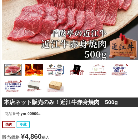
本店ネット販売のみ！近江牛赤身焼肉 500g
商品番号
ym-00900a
焼肉
冷蔵
¥
4,860
販売価格
税込