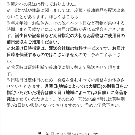
※海外への発送は行っておりません。
※一部地域や離島に関しましては、冷蔵・冷凍商品を配送出来
ないことがあります。詳しくは
こちら
※年末年始・お盆休み、その他イベント日など荷物が集中する
時期、また天候などによりお届け日時が遅れる場合もございま
す。
誕生日や記念日など期日指定の大切なお品物はご使用日の
前日受取をご指定ください。
※
お届け日時指定は、運送会社様の無料サービスです。お届け
日時を保証するものではございません
ので、予めご了承下さ
い。
※荒天時は店舗判断で冷凍便に切り替えて発送させて頂きま
す。
※日曜日は定休日のため、発送を含むすべての業務をお休みさ
せていただきます。
月曜日(地域によっては火曜日)の到着日をご
指定いただいた場合は前々日（地域によっては3日前）に商品を
発送
させていただきます。そのため、商品お届け時には賞味期
限が1日短い状態となっておりますので、予めご了承下さい。
商品のお届けについて